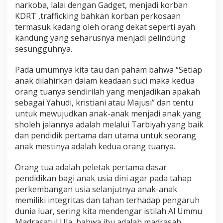
narkoba, lalai dengan Gadget, menjadi korban
i
KDRT ,trafficking bahkan korban perkosaan
m
p
termasuk kadang oleh orang dekat seperti ayah
i
kandung yang seharusnya menjadi pelindung
)
sesungguhnya.
Pada umumnya kita tau dan paham bahwa “Setiap
anak dilahirkan dalam keadaan suci maka kedua
orang tuanya sendirilah yang menjadikan apakah
sebagai Yahudi, kristiani atau Majusi” dan tentu
untuk mewujudkan anak-anak menjadi anak yang
sholeh jalannya adalah melalui Tarbiyah yang baik
dan pendidik pertama dan utama untuk seorang
anak mestinya adalah kedua orang tuanya.
Orang tua adalah peletak pertama dasar
pendidikan bagi anak usia dini agar pada tahap
perkembangan usia selanjutnya anak-anak
memiliki integritas dan tahan terhadap pengaruh
dunia luar, sering kita mendengar istilah Al Ummu
Madrasatul Ula, bahwa ibu adalah madrasah