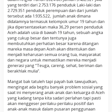
h
yang terdiri dari 2.753.176 penduduk Laki-laki dan
A
2.729.351 penduduk perempuan dan dari jumlah
n
tersebut ada 1.935.522, jumlah anak dimana
a
didalamnya termasuk kelompok umur 19 tahun dan
k
d
jika dipersentasekan maka 36,29 persen penduduk
i
Aceh adalah usia di bawah 19 tahun, sebuah angka
A
yang cukup besar dan tentunya juga
c
membutuhkan perhatian besar karena ditangan
e
h
mareka masa depan Aceh akan ditentukan dan
(
menjadi keharusan semua orang tua, masyarakat
B
dan negara untuk memastikan mereka menjadi
u
generasi yang “Teuga, careng, sehat, beriman dan
k
berakhlak mulia”.
a
n
S
Mangat bak tatuleh tapi payah bak tawujudkan,
e
mengingat ada begitu banyak problem sosial yang
k
saat ini menyerang anak-anak dan keluarga di Aceh
e
yang kadang tanpa kita sadari perlahan tapi pasti
d
a
akan menggeser perilaku-perilaku positif dan
r
anak-anak masuk dalam pusaran penggunaan
M