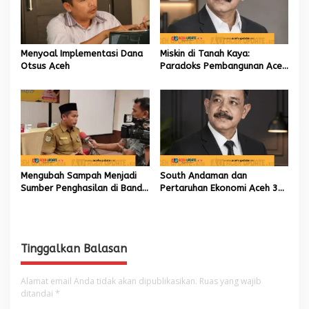
Menyoal Implementasi Dana
Miskin di Tanah Kaya:
Otsus Aceh
Paradoks Pembangunan Aceh
yang Tak Kunjung Usai
Mengubah Sampah Menjadi
South Andaman dan
Sumber Penghasilan di Banda
Pertaruhan Ekonomi Aceh 30
Aceh
Tahun ke Depan
Tinggalkan Balasan
Alamat email Anda tidak akan dipublikasikan.
Ruas yang wajib
ditandai
*