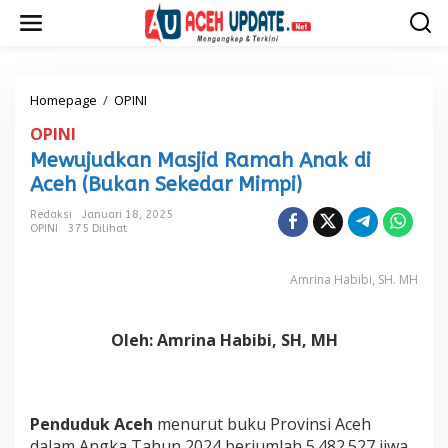
L
e
w
a
t
i
Homepage
/
OPINI
M
k
e
OPINI
e
w
k
u
Mewujudkan Masjid Ramah Anak di
o
j
Aceh (Bukan Sekedar Mimpi)
n
u
t
d
Redaksi
Januari 18, 2025
e
k
OPINI
375 Dilihat
n
a
n
M
Amrina Habibi, SH. MH
a
s
j
Oleh: Amrina Habibi, SH, MH
i
d
R
a
Penduduk Aceh
menurut buku Provinsi Aceh
m
a
dalam Angka Tahun 2024 berjumlah 5.482.527 jiwa