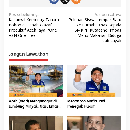
N
Pos sebelumnya
Pos berikutnya
Kakanwil Kemenag Tanami
Puluhan Siswa Lempar Batu
a
Pohon di Tanah Wakaf
ke Rumah Dinas Kepala
Produktif Aceh Jaya, “One
SMKPP Kutacane, Imbas
v
ASN One Tree”
Menu Makanan Diduga
i
Tidak Layak
g
Jangan Lewatkan
a
s
i
p
o
s
Aceh (mati) Menganggur di
Menonton Mafia Jadi
Lumbung Minyak, Gas, Emas
Penegak Hukum
dan Batubara