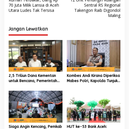
a
70 Juta Milik Lansia di Aceh
Sentral RS Regional
Utara Ludes Tak Tersisa
Takengon Raib Digondol
v
Maling
i
g
Jangan Lewatkan
a
s
i
p
o
s
2,5 Triliun Dana Kementan
Kombes Andi Kirana Diperiksa
untuk Bencana, Pemerintah
Mabes Polri, Kapolda Tunjuk
Aceh kelola 9,7 Miliar Rupiah
Kabid TIK sebagai Pelaksana
Tugas Kapolresta Banda
Aceh
Siaga Angin Kencang, Pemkab
HUT ke-53 Bank Aceh: