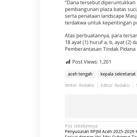
h
“Dana tersebut diperuntukka
T
pembangunan plaza batas suci,
e
serta penataan landscape Mas
n
terdakwa untuk kepentingan pri
g
a
h
Atas perbuatannya, para tersan
D
18 ayat (1) huruf a, b, ayat (
i
Pemberantasan Tindak Pidana K
d
a
Post Views:
1,201
k
w
a
aceh tengah
kepala sekretariat 
K
o
Writer: Redaksi
Editor: Redaksi
r
u
p
s
i
P
e
N
Pos sebelumnya
m
Penyusunan RPJM Aceh 2025-2029 
b
a
Sesuai dengan Visi-Misi Gubernur Ter