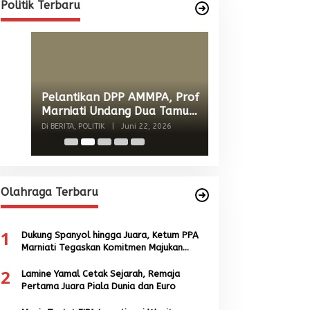
Internasional dari Spanyol dan
Di BERITA, POLITIK
|
Juni 22, 2026
Politik Terbaru
Malaysia
Wacana Menyatu
Singkil-Subulus
Menguat
Di BERITA, POLITIK
|
Jun
Olahraga Terbaru
1
Dukung Spanyol hingga Juara, Ketum PPA
Marniati Tegaskan Komitmen Majukan
Sepak Bola Aceh
2
Lamine Yamal Cetak Sejarah, Remaja
Pertama Juara Piala Dunia dan Euro