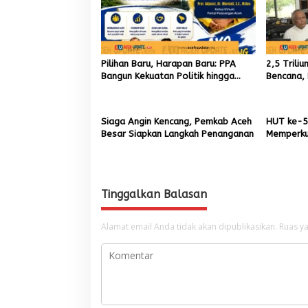
Pilihan Baru, Harapan Baru: PPA
2,5 Trili
Bangun Kekuatan Politik hingga
Bencana, 
Akar Rumput Aceh
9,7 Milia
Siaga Angin Kencang, Pemkab Aceh
HUT ke-5
Besar Siapkan Langkah Penanganan
Memperku
Menumbuh
Aceh
Tinggalkan Balasan
Alamat email Anda tidak akan dipublikasikan.
Ruas ya