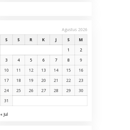
Agustus 2026
S
S
R
K
J
S
M
1
2
3
4
5
6
7
8
9
10
11
12
13
14
15
16
17
18
19
20
21
22
23
24
25
26
27
28
29
30
31
« Jul
Pelantikan DPP AMMPA, Prof
Marniati Undang Dua Tamu