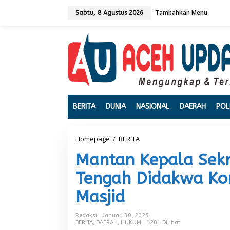
L
Tambahkan Menu
e
Sabtu, 8 Agustus 2026
w
a
t
i
k
e
k
o
n
t
BERITA
DUNIA
NASIONAL
DAERAH
POL
e
n
Homepage
/
BERITA
M
a
Mantan Kepala Sekr
n
t
Tengah Didakwa Ko
a
n
Masjid
K
e
p
Redaksi
Januari 30, 2025
a
BERITA
,
DAERAH
,
HUKUM
1201 Dilihat