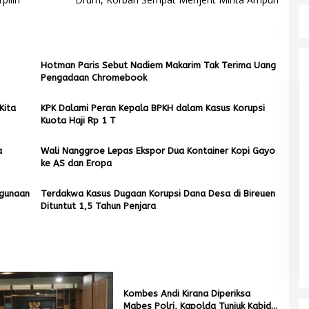
Hotman Paris Sebut Nadiem Makarim Tak Terima Uang
Pengadaan Chromebook
Kita
KPK Dalami Peran Kepala BPKH dalam Kasus Korupsi
Kuota Haji Rp 1 T
a
Wali Nanggroe Lepas Ekspor Dua Kontainer Kopi Gayo
ke AS dan Eropa
hgunaan
Terdakwa Kasus Dugaan Korupsi Dana Desa di Bireuen
Dituntut 1,5 Tahun Penjara
Mualem tunjuk Wan Malaya jadi Pj
Kombes Andi Kirana Diperiksa
Ketua Partai Aceh Nagan Raya
Mabes Polri, Kapolda Tunjuk Kabid