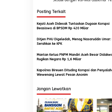
a
v
n
g
Posting Terkait
i
u
g
n
Kejati Aceh Didesak Tuntaskan Dugaan Korupsi
a
a
Beasiswa di BPSDM Rp 420 Miliar
n
s
M
C
Ditjen PHU Digeledah, Menag Nasaruddin Umar: 
i
K
Serahkan ke KPK
p
M
a
o
Mantan Ketua PNPM Mandiri Aceh Besar Didakw
s
Rugikan Negara Rp 1,6 Miliar
j
s
i
d
Kapolres Bireuen Dituding Korupsi dan Penyala
Wewenang Lewat Pesan Anonim
Jangan Lewatkan