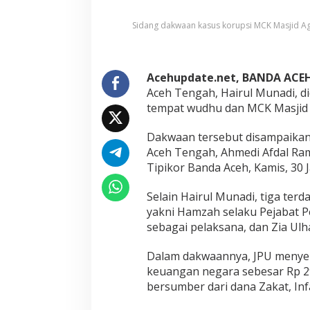
l
a
Sidang dakwaan kasus korupsi MCK Masjid Ag
S
e
k
r
Acehupdate.net, BANDA ACE
e
t
Aceh Tengah, Hairul Munadi, d
a
tempat wudhu dan MCK Masji
r
i
Dakwaan tersebut disampaikan
a
Aceh Tengah, Ahmedi Afdal Ram
t
B
Tipikor Banda Aceh, Kamis, 30 J
a
i
Selain Hairul Munadi, tiga ter
t
yakni Hamzah selaku Pejabat Pe
u
sebagai pelaksana, dan Zia Ul
l
M
a
Dalam dakwaannya, JPU menye
l
keuangan negara sebesar Rp 294
A
bersumber dari dana Zakat, Inf
c
e