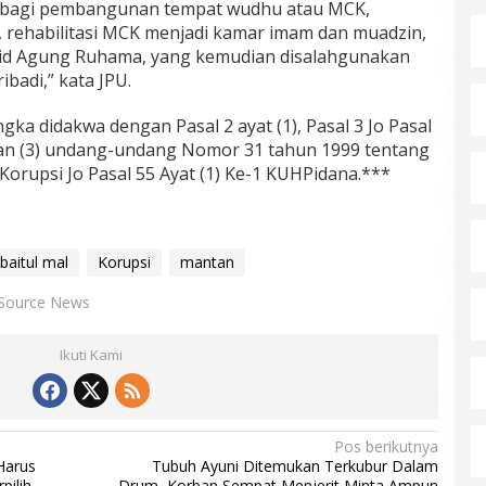
n bagi pembangunan tempat wudhu atau MCK,
 rehabilitasi MCK menjadi kamar imam dan muadzin,
jid Agung Ruhama, yang kemudian disalahgunakan
badi,” kata JPU.
gka didakwa dengan Pasal 2 ayat (1), Pasal 3 Jo Pasal
2) dan (3) undang-undang Nomor 31 tahun 1999 tentang
orupsi Jo Pasal 55 Ayat (1) Ke-1 KUHPidana.***
baitul mal
Korupsi
mantan
Source News
Ikuti Kami
Pos berikutnya
Harus
Tubuh Ayuni Ditemukan Terkubur Dalam
pilih
Drum, Korban Sempat Menjerit Minta Ampun