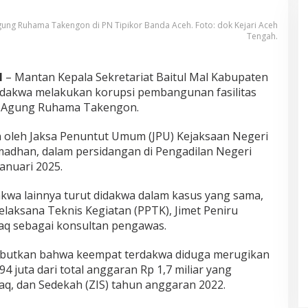
ung Ruhama Takengon di PN Tipikor Banda Aceh. Foto: dok Kejari Aceh
Tengah.
H
– Mantan Kepala Sekretariat Baitul Mal Kabupaten
idakwa melakukan korupsi pembangunan fasilitas
d Agung Ruhama Takengon.
 oleh Jaksa Penuntut Umum (JPU) Kejaksaan Negeri
adhan, dalam persidangan di Pengadilan Negeri
anuari 2025.
dakwa lainnya turut didakwa dalam kasus yang sama,
laksana Teknis Kegiatan (PPTK), Jimet Peniru
haq sebagai konsultan pengawas.
butkan bahwa keempat terdakwa diduga merugikan
 juta dari total anggaran Rp 1,7 miliar yang
aq, dan Sedekah (ZIS) tahun anggaran 2022.