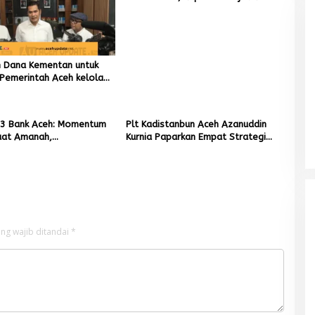
Di BERITA, POLITIK
|
Juli 30, 2026
TIK sebagai Pelaksana Tugas
Kapolresta Banda Aceh
un Dana Kementan untuk
Pemerintah Aceh kelola
r Rupiah
3 Bank Aceh: Momentum
Plt Kadistanbun Aceh Azanuddin
at Amanah,
Kurnia Paparkan Empat Strategi
kan Keberkahan Bagi
Pemulihan Sawah Rusak Berat
Pascabencana
ng wajib ditandai
*