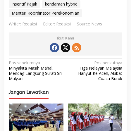
insentif Pajak
kendaraan hybrid
Menteri Koordinator Perekonomian
Writer: Redaksi
Editor: Redaksi
Source News
Ikuti Kami
N
Pos sebelumnya
Pos berikutnya
Minyakita Masih Mahal,
Tiga Nelayan Malaysia
a
Mendag Langsung Surati Sri
Hanyut Ke Aceh, Akibat
Mulyani
Cuaca Buruk
v
i
Jangan Lewatkan
g
a
s
i
p