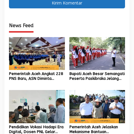
News Feed
Pemerintah Aceh Angkat 228
Bupati Aceh Besar Semangati
PNS Baru, ASN Diminta
Peserta Paskibraka Jelang
Wujudkan Etos Kerja yang
HUT Ke-81 RI
Tinggi
Pendidikan Vokasi Hadapi Era
Pemerintah Aceh Jelaskan
Digital, Dosen PNL Gelar
Mekanisme Bantuan