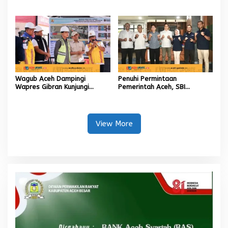
Pelatihan 3D Printing untuk
Kementan Rp2,5 Triliun untuk
Guru Produktif SMK
Pemulihan Sawah dan Kebun
Wagub Aceh Dampingi
Penuhi Permintaan
Wapres Gibran Kunjungi
Pemerintah Aceh, SBI
Lokasi Terdampak Bencana
Berkomitmen Penuhi
Hidrometeorologi
Kebutuhan Semen di Aceh
View More