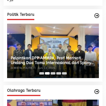
Politik Terbaru
Pelantikan DPP AMMPA, Prof Marniati
W
Undang Dua Tamu Internasional dari Spanyol
S
dan Malaysia
Di BERITA, POLITIK
|
Juni 22, 2026
Di
Olahraga Terbaru