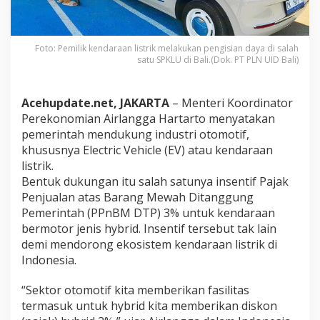
t
r
i
k
Foto: Pemilik kendaraan listrik melakukan pengisian daya di salah
satu SPKLU di Bali.(Dok. PT PLN UID Bali)
R
e
n
d
Acehupdate.net, JAKARTA
– Menteri Koordinator
a
Perekonomian Airlangga Hartarto menyatakan
h
pemerintah mendukung industri otomotif,
J
khususnya Electric Vehicle (EV) atau kendaraan
a
d
listrik.
i
Bentuk dukungan itu salah satunya insentif Pajak
A
Penjualan atas Barang Mewah Ditanggung
l
Pemerintah (PPnBM DTP) 3% untuk kendaraan
a
bermotor jenis hybrid. Insentif tersebut tak lain
s
a
demi mendorong ekosistem kendaraan listrik di
n
Indonesia.
D
i
“Sektor otomotif kita memberikan fasilitas
s
termasuk untuk hybrid kita memberikan diskon
k
o