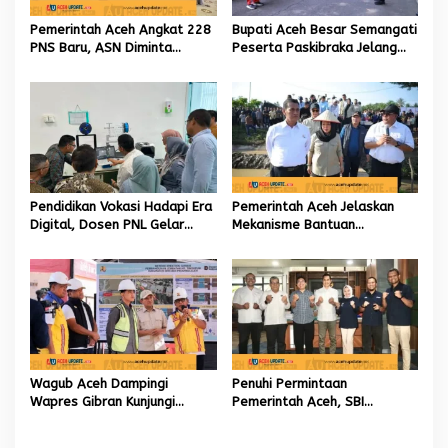
o
Pemerintah Aceh Angkat 228
Bupati Aceh Besar Semangati
s
PNS Baru, ASN Diminta
Peserta Paskibraka Jelang
Wujudkan Etos Kerja yang
HUT Ke-81 RI
Tinggi
Pendidikan Vokasi Hadapi Era
Pemerintah Aceh Jelaskan
Digital, Dosen PNL Gelar
Mekanisme Bantuan
Pelatihan 3D Printing untuk
Kementan Rp2,5 Triliun untuk
Guru Produktif SMK
Pemulihan Sawah dan Kebun
Wagub Aceh Dampingi
Penuhi Permintaan
Wapres Gibran Kunjungi
Pemerintah Aceh, SBI
Lokasi Terdampak Bencana
Berkomitmen Penuhi
Hidrometeorologi
Kebutuhan Semen di Aceh