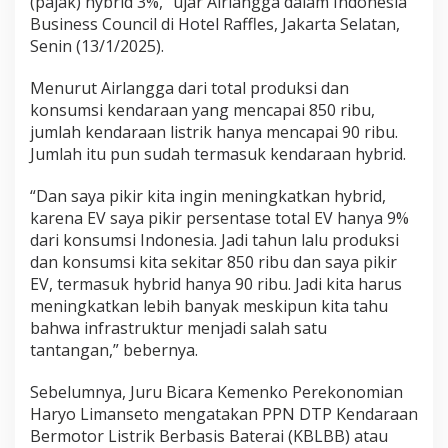
(pajak) hybrid 3%,” ujar Airlangga dalam Indonesia
n
Business Council di Hotel Raffles, Jakarta Selatan,
P
Senin (13/1/2025).
a
j
Menurut Airlangga dari total produksi dan
a
k
konsumsi kendaraan yang mencapai 850 ribu,
D
jumlah kendaraan listrik hanya mencapai 90 ribu.
i
Jumlah itu pun sudah termasuk kendaraan hybrid.
t
e
“Dan saya pikir kita ingin meningkatkan hybrid,
b
a
karena EV saya pikir persentase total EV hanya 9%
r
dari konsumsi Indonesia. Jadi tahun lalu produksi
dan konsumsi kita sekitar 850 ribu dan saya pikir
EV, termasuk hybrid hanya 90 ribu. Jadi kita harus
meningkatkan lebih banyak meskipun kita tahu
bahwa infrastruktur menjadi salah satu
tantangan,” bebernya.
Sebelumnya, Juru Bicara Kemenko Perekonomian
Haryo Limanseto mengatakan PPN DTP Kendaraan
Bermotor Listrik Berbasis Baterai (KBLBB) atau