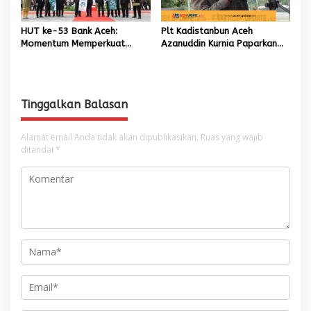
HUT ke-53 Bank Aceh:
Plt Kadistanbun Aceh
Momentum Memperkuat
Azanuddin Kurnia Paparkan
Amanah, Menumbuhkan
Empat Strategi Pemulihan
Keberkahan Bagi Aceh
Sawah Rusak Berat
Pascabencana
Tinggalkan Balasan
Alamat email Anda tidak akan dipublikasikan.
Ruas yang wajib
ditandai
*