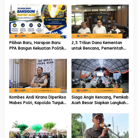
Pilihan Baru, Harapan Baru:
2,5 Triliun Dana Kementan
PPA Bangun Kekuatan Politik
untuk Bencana, Pemerintah
hingga Akar Rumput Aceh
Aceh kelola 9,7 Miliar Rupiah
Kombes Andi Kirana Diperiksa
Siaga Angin Kencang, Pemkab
Mabes Polri, Kapolda Tunjuk
Aceh Besar Siapkan Langkah
Kabid TIK sebagai Pelaksana
Penanganan
Tugas Kapolresta Banda
Aceh