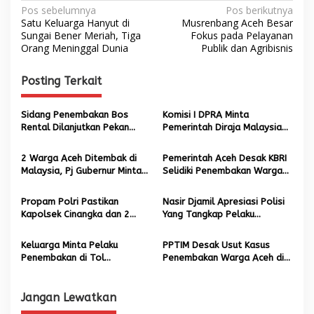
N
Pos sebelumnya
Pos berikutnya
Satu Keluarga Hanyut di
Musrenbang Aceh Besar
a
Sungai Bener Meriah, Tiga
Fokus pada Pelayanan
Orang Meninggal Dunia
Publik dan Agribisnis
v
i
Posting Terkait
g
a
Sidang Penembakan Bos
Komisi I DPRA Minta
s
Rental Dilanjutkan Pekan
Pemerintah Diraja Malaysia
Depan, Agenda Pemeriksaan
Usut Tuntas Penembakan
i
Lima Saksi
Warga Aceh
2 Warga Aceh Ditembak di
Pemerintah Aceh Desak KBRI
p
Malaysia, Pj Gubernur Minta
Selidiki Penembakan Warga
KBRI-Kemenlu Beri
Aceh di Malaysia
o
Pendampingan dan Biayai
Propam Polri Pastikan
Nasir Djamil Apresiasi Polisi
s
Perawatan
Kapolsek Cinangka dan 2
Yang Tangkap Pelaku
Polisi Bersalah di Kasus
Penembakan Warga Aceh
Penembakan Bos Rental
Keluarga Minta Pelaku
PPTIM Desak Usut Kasus
Mobil
Penembakan di Tol
Penembakan Warga Aceh di
Tangerang-Merak Dihukum
Tol Tangerang-Merak
Berat
Jangan Lewatkan