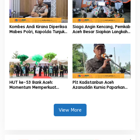
Kombes Andi Kirana Diperiksa
Siaga Angin Kencang, Pemkab
Mabes Polri, Kapolda Tunjuk
Aceh Besar Siapkan Langkah
Kabid TIK sebagai Pelaksana
Penanganan
Tugas Kapolresta Banda
Aceh
HUT ke-53 Bank Aceh:
Plt Kadistanbun Aceh
Momentum Memperkuat
Azanuddin Kurnia Paparkan
Amanah, Menumbuhkan
Empat Strategi Pemulihan
Keberkahan Bagi Aceh
Sawah Rusak Berat
Pascabencana
View More