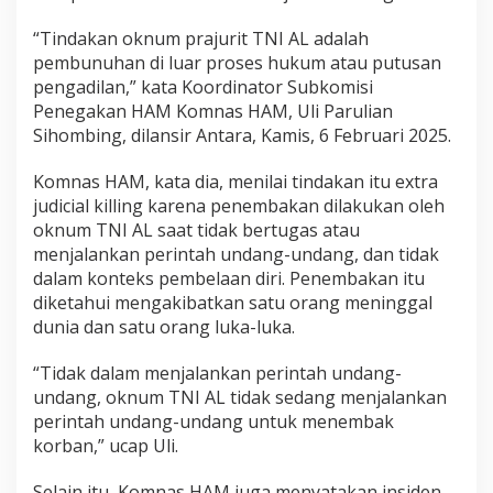
m
b
“Tindakan oknum prajurit TNI AL adalah
a
pembunuhan di luar proses hukum atau putusan
k
pengadilan,” kata Koordinator Subkomisi
B
Penegakan HAM Komnas HAM, Uli Parulian
o
s
Sihombing, dilansir Antara, Kamis, 6 Februari 2025.
R
e
Komnas HAM, kata dia, menilai tindakan itu extra
n
judicial killing karena penembakan dilakukan oleh
t
oknum TNI AL saat tidak bertugas atau
a
l
menjalankan perintah undang-undang, dan tidak
M
dalam konteks pembelaan diri. Penembakan itu
o
diketahui mengakibatkan satu orang meninggal
b
dunia dan satu orang luka-luka.
i
l
P
“Tidak dalam menjalankan perintah undang-
u
undang, oknum TNI AL tidak sedang menjalankan
t
perintah undang-undang untuk menembak
u
korban,” ucap Uli.
s
a
n
Selain itu, Komnas HAM juga menyatakan insiden