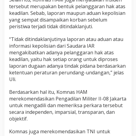
P
tersebut merupakan bentuk pelanggaran hak atas
e
keadilan. Sebab, laporan maupun aduan kepolisian
n
yang sempat disampaikan korban sebelum
g
peristiwa terjadi tidak ditindaklanjuti.
a
d
i
“Tidak ditindaklanjutinya laporan atau aduan atau
l
informasi kepolisian dari Saudara IAR
a
mengakibatkan adanya pelanggaran hak atas
n
keadilan, yaitu hak setiap orang untuk diproses
laporan dugaan adanya tindak pidana berdasarkan
ketentuan peraturan perundang-undangan,” jelas
Uli.
Berdasarkan hal itu, Komnas HAM
merekomendasikan Pengadilan Militer II-08 Jakarta
untuk mengadili dan memeriksa perkara tersebut
secara independen, imparsial, transparan, dan
objektif.
Komnas juga merekomendasikan TNI untuk