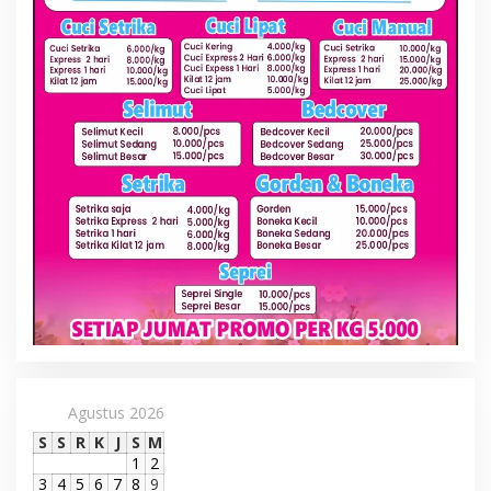
Agustus 2026
S
S
R
K
J
S
M
1
2
3
4
5
6
7
8
9