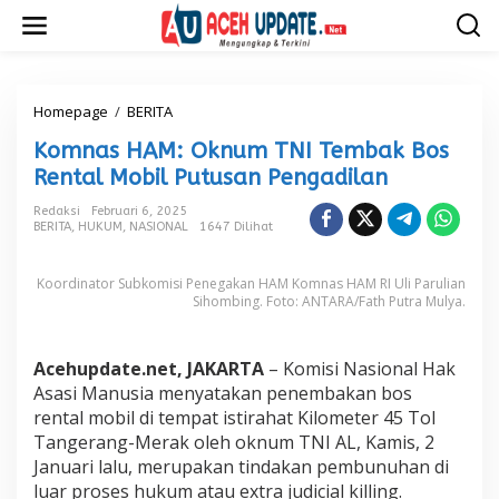
L
e
w
a
t
i
Homepage
/
BERITA
K
k
o
Komnas HAM: Oknum TNI Tembak Bos
e
m
k
n
Rental Mobil Putusan Pengadilan
o
a
n
s
Redaksi
Februari 6, 2025
t
BERITA
,
HUKUM
,
NASIONAL
1647 Dilihat
H
e
A
n
M
Koordinator Subkomisi Penegakan HAM Komnas HAM RI Uli Parulian
:
Sihombing. Foto: ANTARA/Fath Putra Mulya.
O
k
n
Acehupdate.net, JAKARTA
– Komisi Nasional Hak
u
Asasi Manusia menyatakan penembakan bos
m
T
rental mobil di tempat istirahat Kilometer 45 Tol
N
Tangerang-Merak oleh oknum TNI AL, Kamis, 2
I
Januari lalu, merupakan tindakan pembunuhan di
T
luar proses hukum atau extra judicial killing.
e