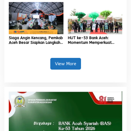
Tugas Kapolresta Banda
Aceh
Siaga Angin Kencang, Pemkab
HUT ke-53 Bank Aceh:
Aceh Besar Siapkan Langkah
Momentum Memperkuat
Penanganan
Amanah, Menumbuhkan
Keberkahan Bagi Aceh
View More