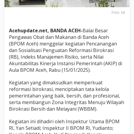
:
B
Foto. Ist
P
O
M
Acehupdate.net, BANDA ACEH-
Balai Besar
A
c
Pengawas Obat dan Makanan di Banda Aceh
e
(BPOM Aceh) menggelar kegiatan Pencanangan
h
dan Sosialisasi Penguatan Reformasi Birokrasi
L
(RB), Indeks Manajemen Risiko, serta Nilai
i
Akuntabilitas Kinerja Instansi Pemerintah (AKIP) di
b
a
Aula BPOM Aceh, Rabu (15/01/2025).
t
k
Kegiatan yang dimaksudkan memperkuat
a
reformasi birokrasi, menciptakan tata kelola
n
pemerintahan yang baik, bersih, dan profesional,
S
e
serta membangun Zona Integritas Menuju Wilayah
m
Birokrasi Bersih dan Melayani (WBBM).
u
a
Kegiatan ini dihadiri oleh Inspektur Utama BPOM
P
RI, Yan Setiadi; Inspektur II BPOM RI, Yudianto;
i
h