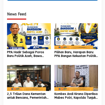
News Feed
PPA Hadir Sebagai Poros
Pilihan Baru, Harapan Baru:
Baru Politik Aceh, Bawa
PPA Bangun Kekuatan Politik
Jaringan Nasional hingga
hingga Akar Rumput Aceh
Internasional untuk Kemajuan
Daerah
2,5 Triliun Dana Kementan
Kombes Andi Kirana Diperiksa
untuk Bencana, Pemerintah
Mabes Polri, Kapolda Tunjuk
Aceh kelola 9,7 Miliar Rupiah
Kabid TIK sebagai Pelaksana