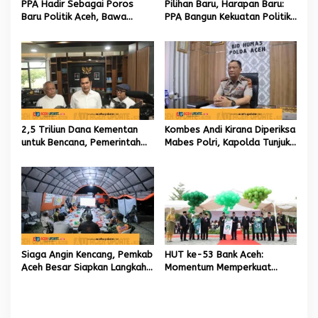
PPA Hadir Sebagai Poros
Pilihan Baru, Harapan Baru:
Baru Politik Aceh, Bawa
PPA Bangun Kekuatan Politik
Jaringan Nasional hingga
hingga Akar Rumput Aceh
Internasional untuk Kemajuan
Daerah
2,5 Triliun Dana Kementan
Kombes Andi Kirana Diperiksa
untuk Bencana, Pemerintah
Mabes Polri, Kapolda Tunjuk
Aceh kelola 9,7 Miliar Rupiah
Kabid TIK sebagai Pelaksana
Tugas Kapolresta Banda
Aceh
Siaga Angin Kencang, Pemkab
HUT ke-53 Bank Aceh:
Aceh Besar Siapkan Langkah
Momentum Memperkuat
Penanganan
Amanah, Menumbuhkan
Keberkahan Bagi Aceh