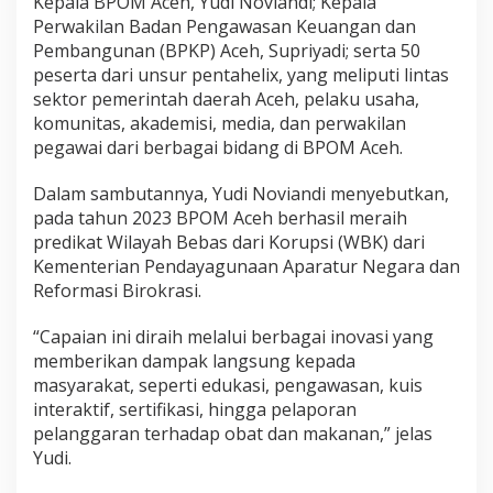
Kepala BPOM Aceh, Yudi Noviandi; Kepala
a
Perwakilan Badan Pengawasan Keuangan dan
k
Pembangunan (BPKP) Aceh, Supriyadi; serta 50
peserta dari unsur pentahelix, yang meliputi lintas
sektor pemerintah daerah Aceh, pelaku usaha,
komunitas, akademisi, media, dan perwakilan
pegawai dari berbagai bidang di BPOM Aceh.
Dalam sambutannya, Yudi Noviandi menyebutkan,
pada tahun 2023 BPOM Aceh berhasil meraih
predikat Wilayah Bebas dari Korupsi (WBK) dari
Kementerian Pendayagunaan Aparatur Negara dan
Reformasi Birokrasi.
“Capaian ini diraih melalui berbagai inovasi yang
memberikan dampak langsung kepada
masyarakat, seperti edukasi, pengawasan, kuis
interaktif, sertifikasi, hingga pelaporan
pelanggaran terhadap obat dan makanan,” jelas
Yudi.