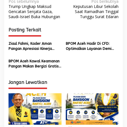
N
Pos sebelumnya
Pos berikutnya
Trump Ungkap Maksud
Keputusan Libur Sekolah
a
Gencatan Senjata Gaza,
Saat Ramadhan Tinggal
Saudi-Israel Buka Hubungan
Tunggu Surat Edaran
v
i
Posting Terkait
g
a
Ziaul Fahmi, Kader Aman
BPOM Aceh Hadir Di CFD:
s
Pangan Apresiasi Kinerja
Optimalkan Layanan Demi
BBPOM di Banda Aceh
Tingkatkan Literasi Keamanan
i
Obat Dan Makanan
BPOM Aceh Kawal Keamanan
p
Pangan Makan Bergizi Gratis,
Sinergi Untuk Gizi Sehat
o
s
Jangan Lewatkan