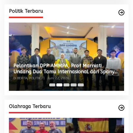
Politik Terbaru
Pelantikan DPP AMMPA, Prof Marniati
W
Undang Dua Tamu Internasional dari Spanyol
S
dan Malaysia
Di BERITA, POLITIK
|
Juni 22, 2026
Di
Olahraga Terbaru