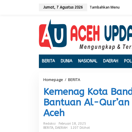
L
Tambahkan Menu
e
Jumat, 7 Agustus 2026
w
a
t
i
k
e
k
o
n
t
BERITA
DUNIA
NASIONAL
DAERAH
POL
e
n
Homepage
/
BERITA
K
e
Kemenag Kota Ban
m
e
Bantuan Al-Qur’an
n
a
Aceh
g
K
o
Redaksi
Februari 18, 2025
t
BERITA
,
DAERAH
1207 Dilihat