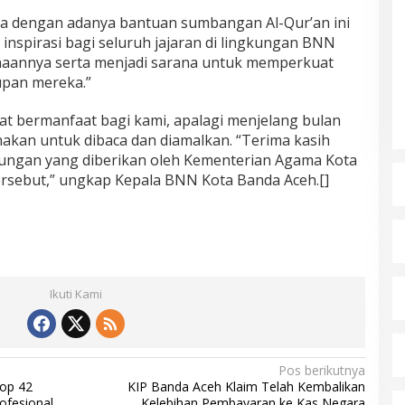
 dengan adanya bantuan sumbangan Al-Qur’an ini
inspirasi bagi seluruh jajaran di lingkungan BNN
naannya serta menjadi sarana untuk memperkuat
dupan mereka.”
at bermanfaat bagi kami, apalagi menjelang bulan
akan untuk dibaca dan diamalkan. “Terima kasih
kungan yang diberikan oleh Kementerian Agama Kota
rsebut,” ungkap Kepala BNN Kota Banda Aceh.[]
Ikuti Kami
Pos berikutnya
op 42
KIP Banda Aceh Klaim Telah Kembalikan
ofesional
Kelebihan Pembayaran ke Kas Negara