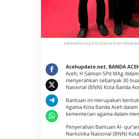
t
u
a
n
A
l
-
Q
Kakankemenag Kota Banda Aceh melakukan
u
r
’
a
Acehupdate.net, BANDA ACE
n
Aceh, H Salman SPd MAg didamp
K
e
menyerahkan sebanyak 30 buah
p
Nasional (BNN) Kota Banda Aceh
a
d
Bantuan ini merupakan bentuk
a
Agama Kota Banda Aceh dalam r
B
N
kementerian agama dalam men
N
K
Penyerahan Bantuan Al- qur’an
o
Narkotika Nasional (BNN) Kot
t