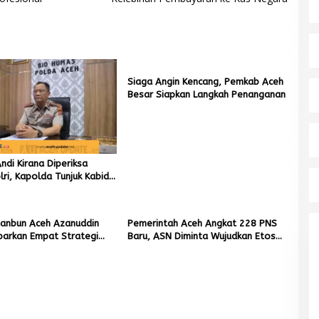
Siaga Angin Kencang, Pemkab Aceh
Besar Siapkan Langkah Penanganan
di Kirana Diperiksa
ri, Kapolda Tunjuk Kabid
ai Pelaksana Tugas
ta Banda Aceh
tanbun Aceh Azanuddin
Pemerintah Aceh Angkat 228 PNS
parkan Empat Strategi
Baru, ASN Diminta Wujudkan Etos
n Sawah Rusak Berat
Kerja yang Tinggi
cana