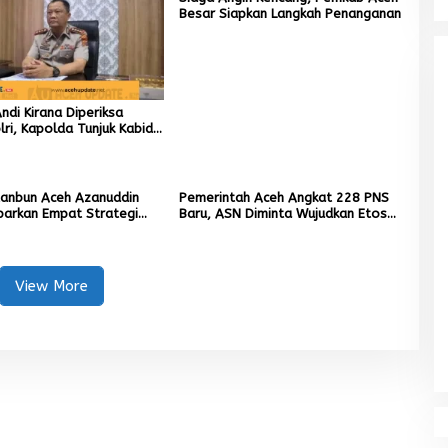
Besar Siapkan Langkah Penanganan
di Kirana Diperiksa
ri, Kapolda Tunjuk Kabid
ai Pelaksana Tugas
ta Banda Aceh
tanbun Aceh Azanuddin
Pemerintah Aceh Angkat 228 PNS
parkan Empat Strategi
Baru, ASN Diminta Wujudkan Etos
n Sawah Rusak Berat
Kerja yang Tinggi
cana
View More