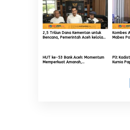
2,5 Triliun Dana Kementan untuk
Kombes An
Bencana, Pemerintah Aceh kelola
Mabes Pol
9,7 Miliar Rupiah
TIK sebag
Kapolres
HUT ke-53 Bank Aceh: Momentum
Plt Kadis
Memperkuat Amanah,
Kurnia Pa
Menumbuhkan Keberkahan Bagi
Pemuliha
Aceh
Pascaben