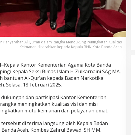
 Penyerahan Al Qur’an dalam Rangka Mendukung Peningkatan Kualitas
Keimanan diserahkan kepada Kepala BNN Kota Banda Aceh
H
–Kepala Kantor Kementerian Agama Kota Banda
ingi Kepala Seksi Bimas Islam H Zulkarnaini SAg MA,
 bantuan Al-Qur’an kepada Badan Narkotika
. Selasa, 18 Februari 2025.
 dukungan dan partisipasi Kantor Kementerian
angka meningkatkan kualitas visi dan misi
ingkatkan mutu keimanan dan pelayanan umat.
 tersebut di terima langsung oleh Kepala Badan
a Banda Aceh, Kombes Zahrul Bawadi SH MM.