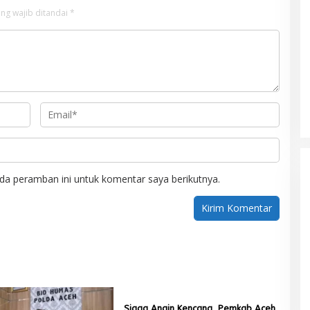
ng wajib ditandai
*
Mualem tunjuk Wan Malaya jadi Pj
Ketua Partai Aceh Nagan Raya
Di BERITA, POLITIK
|
Juli 30, 2026
da peramban ini untuk komentar saya berikutnya.
Siaga Angin Kencang, Pemkab Aceh