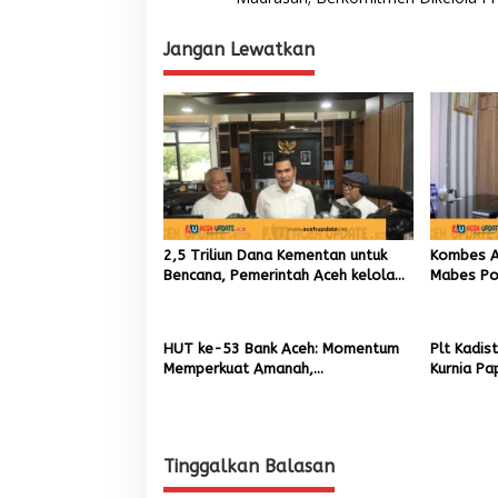
v
Jangan Lewatkan
i
g
a
s
i
p
o
2,5 Triliun Dana Kementan untuk
Kombes An
s
Bencana, Pemerintah Aceh kelola
Mabes Pol
9,7 Miliar Rupiah
TIK sebag
Kapolres
HUT ke-53 Bank Aceh: Momentum
Plt Kadis
Memperkuat Amanah,
Kurnia Pa
Menumbuhkan Keberkahan Bagi
Pemuliha
Aceh
Pascaben
Tinggalkan Balasan