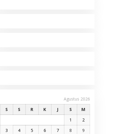
Agustus 2026
S
S
R
K
J
S
M
1
2
3
4
5
6
7
8
9