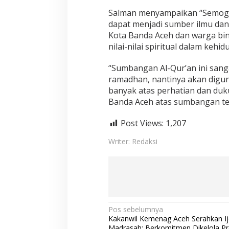
a
Salman menyampaikan “Semoga
B
a
dapat menjadi sumber ilmu dan 
n
Kota Banda Aceh dan warga bi
d
nilai-nilai spiritual dalam kehi
a
A
“Sumbangan Al-Qur’an ini sang
c
e
ramadhan, nantinya akan digun
h
banyak atas perhatian dan du
Banda Aceh atas sumbangan te
Post Views:
1,207
Writer: Redaksi
N
Pos sebelumnya
Kakanwil Kemenag Aceh Serahkan Ij
a
Madrasah; Berkomitmen Dikelola Pr