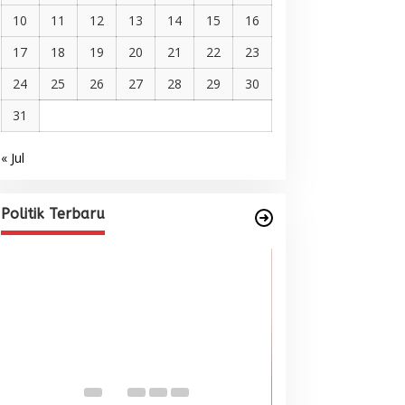
10
11
12
13
14
15
16
17
18
19
20
21
22
23
24
25
26
27
28
29
30
31
« Jul
Pelantikan DPP AMMPA, Prof
Marniati Undang Dua Tamu
Internasional dari Spanyol dan
Di BERITA, POLITIK
|
Juni 22, 2026
Politik Terbaru
Malaysia
Wacana Menyatu
Singkil-Subulus
Menguat
Di BERITA, POLITIK
|
Jun