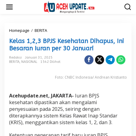
L
e
w
a
t
i
Homepage
/
BERITA
K
k
e
Kelas 1,2,3 BPJS Kesehatan Dihapus, Ini
e
l
k
a
Besaran Iuran per 30 Januari
o
s
n
1
Redaksi
Januari 31, 2025
t
BERITA
,
NASIONAL
1542 Dilihat
,
e
2
n
,
Foto: CNBC Indonesia/ Andrean Kristianto
3
B
P
Acehupdate.net, JAKARTA-
Iuran BPJS
J
S
kesehatan dipastikan akan mengalami
K
penyesuaian pada 2025, seiring dengan
e
diterapkannya sistem Kelas Rawat Inap Standar
s
(KRIS), menggantikan sistem kelas 1, 2, dan 3.
e
h
a
Ketentuan penerapan tarif baru iuran BPJS