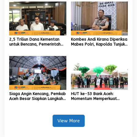
Daerah
2,5 Triliun Dana Kementan
Kombes Andi Kirana Diperiksa
untuk Bencana, Pemerintah
Mabes Polri, Kapolda Tunjuk
Aceh kelola 9,7 Miliar Rupiah
Kabid TIK sebagai Pelaksana
Tugas Kapolresta Banda
Aceh
Siaga Angin Kencang, Pemkab
HUT ke-53 Bank Aceh:
Aceh Besar Siapkan Langkah
Momentum Memperkuat
Penanganan
Amanah, Menumbuhkan
Keberkahan Bagi Aceh
View More