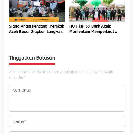
Siaga Angin Kencang, Pemkab
HUT ke-53 Bank Aceh:
Aceh Besar Siapkan Langkah
Momentum Memperkuat
Penanganan
Amanah, Menumbuhkan
Keberkahan Bagi Aceh
Tinggalkan Balasan
Alamat email Anda tidak akan dipublikasikan.
Ruas yang wajib
ditandai
*