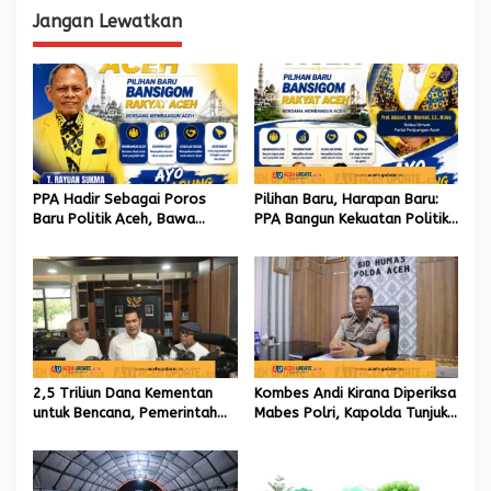
p
Jangan Lewatkan
o
s
PPA Hadir Sebagai Poros
Pilihan Baru, Harapan Baru:
Baru Politik Aceh, Bawa
PPA Bangun Kekuatan Politik
Jaringan Nasional hingga
hingga Akar Rumput Aceh
Internasional untuk Kemajuan
Daerah
2,5 Triliun Dana Kementan
Kombes Andi Kirana Diperiksa
untuk Bencana, Pemerintah
Mabes Polri, Kapolda Tunjuk
Aceh kelola 9,7 Miliar Rupiah
Kabid TIK sebagai Pelaksana
Tugas Kapolresta Banda
Aceh