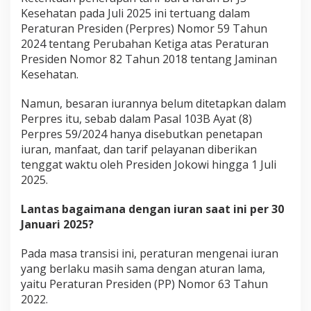
t
Kesehatan pada Juli 2025 ini tertuang dalam
a
Peraturan Presiden (Perpres) Nomor 59 Tahun
n
2024 tentang Perubahan Ketiga atas Peraturan
D
Presiden Nomor 82 Tahun 2018 tentang Jaminan
i
h
Kesehatan.
a
p
Namun, besaran iurannya belum ditetapkan dalam
u
Perpres itu, sebab dalam Pasal 103B Ayat (8)
s
Perpres 59/2024 hanya disebutkan penetapan
,
I
iuran, manfaat, dan tarif pelayanan diberikan
n
tenggat waktu oleh Presiden Jokowi hingga 1 Juli
i
2025.
B
e
Lantas bagaimana dengan iuran saat ini per 30
s
a
Januari 2025?
r
a
Pada masa transisi ini, peraturan mengenai iuran
n
yang berlaku masih sama dengan aturan lama,
I
yaitu Peraturan Presiden (PP) Nomor 63 Tahun
u
r
2022.
a