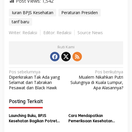
Post Views:
1,542
Iuran BPJS Kesehatan
Peraturan Presiden
tarif baru
Writer: Redaksi
Editor: Redaksi
Source News
Ikuti Kami
N
Pos sebelumnya
Pos berikutnya
Diperkirakan Tak Ada yang
Mualem Nikahkan Putri
a
Selamat dari Tabrakan
Sulungnya di Kuala Lumpur,
Pesawat dan Black Hawk
Apa Alasannya?
v
i
Posting Terkait
g
a
Launching Buku, BPJS
Cara Mendapatkan
s
Kesehatan Bagikan Potret
Pemeriksaan Kesehatan
Layanan JKN Syariah di Banda
Gratis Mulai 10 Februari
i
Aceh