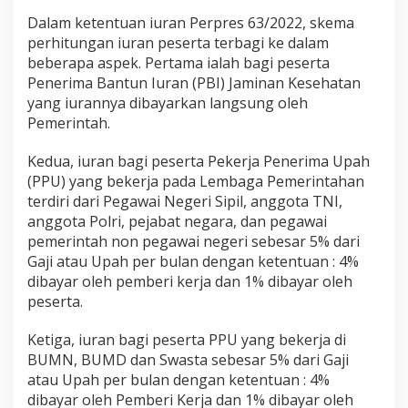
n
Dalam ketentuan iuran Perpres 63/2022, skema
p
perhitungan iuran peserta terbagi ke dalam
e
beberapa aspek. Pertama ialah bagi peserta
r
3
Penerima Bantun Iuran (PBI) Jaminan Kesehatan
0
yang iurannya dibayarkan langsung oleh
J
Pemerintah.
a
n
Kedua, iuran bagi peserta Pekerja Penerima Upah
u
a
(PPU) yang bekerja pada Lembaga Pemerintahan
r
terdiri dari Pegawai Negeri Sipil, anggota TNI,
i
anggota Polri, pejabat negara, dan pegawai
pemerintah non pegawai negeri sebesar 5% dari
Gaji atau Upah per bulan dengan ketentuan : 4%
dibayar oleh pemberi kerja dan 1% dibayar oleh
peserta.
Ketiga, iuran bagi peserta PPU yang bekerja di
BUMN, BUMD dan Swasta sebesar 5% dari Gaji
atau Upah per bulan dengan ketentuan : 4%
dibayar oleh Pemberi Kerja dan 1% dibayar oleh