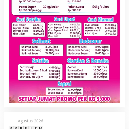
Agustus 2026
S
S
R
K
J
S
M