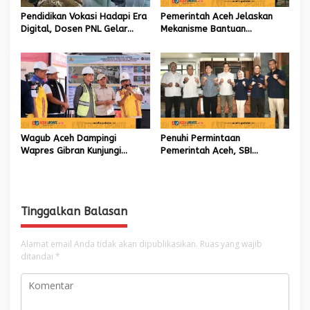
Pendidikan Vokasi Hadapi Era
Pemerintah Aceh Jelaskan
Digital, Dosen PNL Gelar
Mekanisme Bantuan
Pelatihan 3D Printing untuk
Kementan Rp2,5 Triliun untuk
Guru Produktif SMK
Pemulihan Sawah dan Kebun
Wagub Aceh Dampingi
Penuhi Permintaan
Wapres Gibran Kunjungi
Pemerintah Aceh, SBI
Lokasi Terdampak Bencana
Berkomitmen Penuhi
Hidrometeorologi
Kebutuhan Semen di Aceh
Tinggalkan Balasan
Alamat email Anda tidak akan dipublikasikan.
Ruas yang wajib
ditandai
*