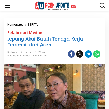
L
e
w
a
t
i
Homepage
/
BERITA
J
k
e
Selain dari Medan
e
p
k
a
Jepang Akui Butuh Tenaga Kerja
o
n
Terampil dari Aceh
n
g
t
A
Redaksi
Desember 13, 2024
e
k
BERITA
,
PERISTIWA
1861 Dilihat
n
u
i
B
u
t
u
h
T
e
n
a
g