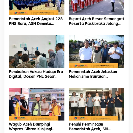
Pemerintah Aceh Angkat 228
Bupati Aceh Besar Semangati
PNS Baru, ASN Diminta
Peserta Paskibraka Jelang
Wujudkan Etos Kerja yang
HUT Ke-81 RI
Tinggi
Pendidikan Vokasi Hadapi Era
Pemerintah Aceh Jelaskan
Digital, Dosen PNL Gelar
Mekanisme Bantuan
Pelatihan 3D Printing untuk
Kementan Rp2,5 Triliun untuk
Guru Produktif SMK
Pemulihan Sawah dan Kebun
Wagub Aceh Dampingi
Penuhi Permintaan
Wapres Gibran Kunjungi
Pemerintah Aceh, SBI