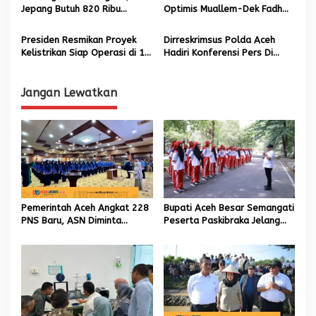
s
Jepang Butuh 820 Ribu
Optimis Muallem-Dek Fadh
Tenaga Kerja
Mampu Majukan Aceh
Presiden Resmikan Proyek
Dirreskrimsus Polda Aceh
Kelistrikan Siap Operasi di 18
Hadiri Konferensi Pers Di
Provinsi, Mulai Aceh hingga
Kanwil DJBC Aceh
IKN
Jangan Lewatkan
Pemerintah Aceh Angkat 228
Bupati Aceh Besar Semangati
PNS Baru, ASN Diminta
Peserta Paskibraka Jelang
Wujudkan Etos Kerja yang
HUT Ke-81 RI
Tinggi