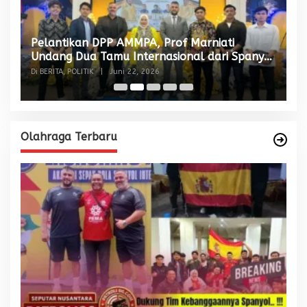
Pelantikan DPP AMMPA, Prof Marniati
W
Undang Dua Tamu Internasional dari Spanyol
S
dan Malaysia
Di BERITA, POLITIK
|
Juni 22, 2026
Di
Olahraga Terbaru