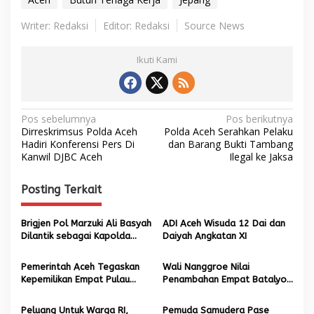
Writer: Redaksi
Editor: Redaksi
Source News
Ikuti Kami
N
Pos sebelumnya
Pos berikutnya
Dirreskrimsus Polda Aceh
Polda Aceh Serahkan Pelaku
a
Hadiri Konferensi Pers Di
dan Barang Bukti Tambang
Kanwil DJBC Aceh
Ilegal ke Jaksa
v
i
Posting Terkait
g
a
Brigjen Pol Marzuki Ali Basyah
ADI Aceh Wisuda 12 Dai dan
s
Dilantik sebagai Kapolda
Daiyah Angkatan XI
Aceh
i
Pemerintah Aceh Tegaskan
Wali Nanggroe Nilai
p
Kepemilikan Empat Pulau
Penambahan Empat Batalyon
Berdasarkan Kesepakatan
TNI di Aceh Bertentangan
o
Tahun 1992
dengan MoU Helsinki
Peluang Untuk Warga RI,
Pemuda Samudera Pase