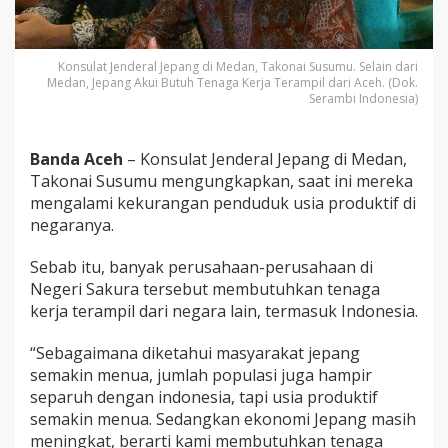
a
K
e
r
Konsulat Jenderal Jepang di Medan, Takonai Susumu. Selain dari
Medan, Jepang Akui Butuh Tenaga Kerja Terampil dari Aceh. (Dok.
j
Serambi Indonesia)
a
T
e
r
Banda Aceh
– Konsulat Jenderal Jepang di Medan,
a
Takonai Susumu mengungkapkan, saat ini mereka
m
mengalami kekurangan penduduk usia produktif di
p
negaranya.
i
l
d
Sebab itu, banyak perusahaan-perusahaan di
a
Negeri Sakura tersebut membutuhkan tenaga
r
kerja terampil dari negara lain, termasuk Indonesia.
i
A
“Sebagaimana diketahui masyarakat jepang
c
e
semakin menua, jumlah populasi juga hampir
h
separuh dengan indonesia, tapi usia produktif
semakin menua. Sedangkan ekonomi Jepang masih
meningkat, berarti kami membutuhkan tenaga