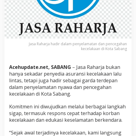
p
a
t
K
o
r
b
a
Jasa Raharja hadir dalam penyelamatan dan pencegahan
n
kecelakaan di Kota Sabang
K
e
c
Acehupdate.net, SABANG
– Jasa Raharja bukan
e
hanya sekadar penyedia asuransi kecelakaan lalu
l
lintas, tetapi juga hadir sebagai garda terdepan
a
k
dalam penyelamatan nyawa dan pencegahan
a
kecelakaan di Kota Sabang.
a
n
Komitmen ini diwujudkan melalui berbagai langkah
d
sigap, termasuk respons cepat terhadap korban
a
n
kecelakaan dan edukasi keselamatan berkendara.
E
d
“Sejak awal terjadinya kecelakaan, kami langsung
u