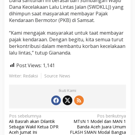
Dana santunan ini berasal dari Sumbangan Wajib
Dana Kecelakaan Lalu Lintas Jalan (SWDKLLJ) yang
dihimpun saat masyarakat membayar Pajak
Kendaraan Bermotor (PKB) di Samsat.
“Kami mengajak masyarakat untuk taat membayar
pajak kendaraan. Dengan begitu, kita semua turut
berkontribusi dalam membantu korban kecelakaan
lalu lintas,” tutup Giananda.
Post Views:
1,141
Writer: Redaksi
Source News
Ikuti Kami
N
Pos sebelumnya
Pos berikutnya
Ali Basrah akan Dilantik
MTsN 1 Model dan MAN 1
a
Sebagai Wakil Ketua DPR
Banda Aceh Juara Umum
Aceh Jumat Ini
FLASH SMAN Modal Bangsa
v