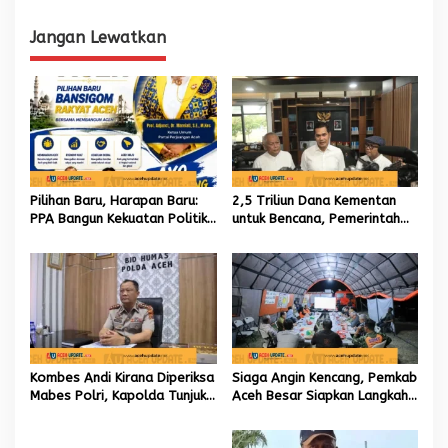
i
Jangan Lewatkan
g
a
s
i
p
o
Pilihan Baru, Harapan Baru:
2,5 Triliun Dana Kementan
s
PPA Bangun Kekuatan Politik
untuk Bencana, Pemerintah
hingga Akar Rumput Aceh
Aceh kelola 9,7 Miliar Rupiah
Kombes Andi Kirana Diperiksa
Siaga Angin Kencang, Pemkab
Mabes Polri, Kapolda Tunjuk
Aceh Besar Siapkan Langkah
Kabid TIK sebagai Pelaksana
Penanganan
Tugas Kapolresta Banda