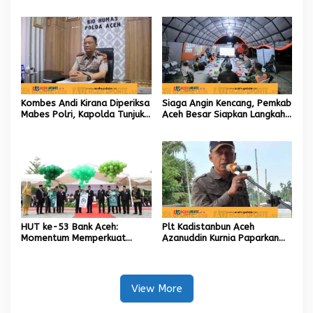
hingga Akar Rumput Aceh
Aceh kelola 9,7 Miliar Rupiah
Kombes Andi Kirana Diperiksa
Siaga Angin Kencang, Pemkab
Mabes Polri, Kapolda Tunjuk
Aceh Besar Siapkan Langkah
Kabid TIK sebagai Pelaksana
Penanganan
Tugas Kapolresta Banda
Aceh
HUT ke-53 Bank Aceh:
Plt Kadistanbun Aceh
Momentum Memperkuat
Azanuddin Kurnia Paparkan
Amanah, Menumbuhkan
Empat Strategi Pemulihan
Keberkahan Bagi Aceh
Sawah Rusak Berat
Pascabencana
View More