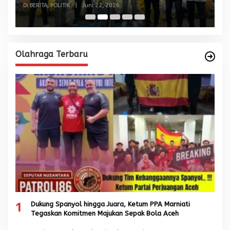
dan Malaysia
Di BERITA, POLITIK
|
Juni 22, 2026
Di
Olahraga Terbaru
1
Dukung Spanyol hingga Juara, Ketum PPA Marniati
Tegaskan Komitmen Majukan Sepak Bola Aceh