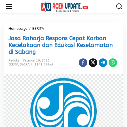
L
e
w
a
t
i
Homepage
/
BERITA
J
k
a
Jasa Raharja Respons Cepat Korban
e
s
k
a
Kecelakaan dan Edukasi Keselamatan
o
R
di Sabang
n
a
t
h
Redaksi
Februari 19, 2025
e
a
BERITA
,
DAERAH
1141 Dilihat
n
r
j
a
R
e
s
p
o
n
s
C
e