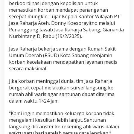
berkoordinasi dengan kepolisian untuk
k
memastikan korban mendapat penanganan
a
s
secepat mungkin,” ujar Kepala Kantor Wilayah PT
i
Jasa Raharja Aceh, Donny Koesprayitno melalui
K
Penanggung Jawab Jasa Raharja Sabang, Giananda
e
Nurbintang D, Rabu (19/2/2025).
s
e
l
Jasa Raharja bekerja sama dengan Rumah Sakit
a
Umum Daerah (RSUD) Kota Sabang menjamin
m
korban kecelakaan mendapatkan layanan medis
a
secara maksimal.
t
a
n
Jika korban meninggal dunia, tim Jasa Raharja
d
bergerak cepat melakukan survei langsung ke
i
rumah ahli waris agar santunan dapat diterima
S
dalam waktu 1×24 jam.
a
b
a
“Kami ingin memastikan keluarga korban tidak
n
mengalami kesulitan lebih lanjut. Santunan
g
langsung ditransfer ke rekening ahli waris dalam
waktu satu hari setelah semua data lengkap,”