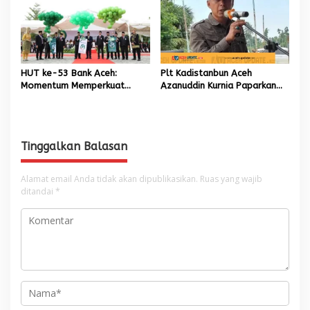
Aceh
HUT ke-53 Bank Aceh:
Plt Kadistanbun Aceh
Momentum Memperkuat
Azanuddin Kurnia Paparkan
Amanah, Menumbuhkan
Empat Strategi Pemulihan
Keberkahan Bagi Aceh
Sawah Rusak Berat
Pascabencana
Tinggalkan Balasan
Alamat email Anda tidak akan dipublikasikan.
Ruas yang wajib
ditandai
*