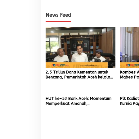
News Feed
2,5 Triliun Dana Kementan untuk
Kombes An
Bencana, Pemerintah Aceh kelola
Mabes Pol
9,7 Miliar Rupiah
TIK sebag
Kapolres
HUT ke-53 Bank Aceh: Momentum
Plt Kadis
Memperkuat Amanah,
Kurnia Pa
Menumbuhkan Keberkahan Bagi
Pemuliha
Aceh
Pascaben