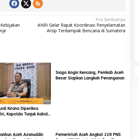
Pos berikutnya
 Kebijakan
ANRI Gelar Rapat Koordinasi Penyelamatan
jir
Arsip Terdampak Bencana di Sumatera
Siaga Angin Kencang, Pemkab Aceh
Besar Siapkan Langkah Penanganan
di Kirana Diperiksa
ri, Kapolda Tunjuk Kabid
ai Pelaksana Tugas
ta Banda Aceh
tanbun Aceh Azanuddin
Pemerintah Aceh Angkat 228 PNS