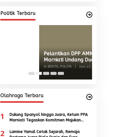
Marniati Undang Dua Tamu
Internasional dari Spanyol dan
Di BERITA, POLITIK
|
Juni 22, 2026
Politik Terbaru
Malaysia
Wacana Menyatu
Singkil-Subulus
Menguat
Di BERITA, POLITIK
|
Jun
Olahraga Terbaru
1
Dukung Spanyol hingga Juara, Ketum PPA
Marniati Tegaskan Komitmen Majukan
Sepak Bola Aceh
2
Lamine Yamal Cetak Sejarah, Remaja