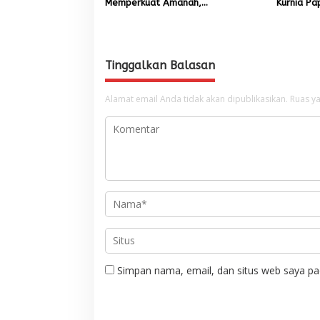
Memperkuat Amanah,
Kurnia Pa
Menumbuhkan Keberkahan Bagi
Pemuliha
Aceh
Pascaben
Tinggalkan Balasan
Alamat email Anda tidak akan dipublikasikan.
Ruas ya
Simpan nama, email, dan situs web saya pa