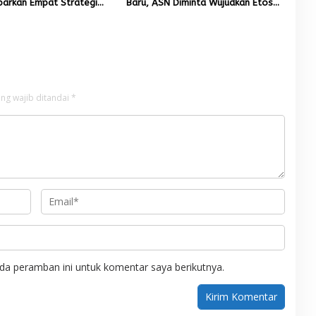
parkan Empat Strategi
Baru, ASN Diminta Wujudkan Etos
n Sawah Rusak Berat
Kerja yang Tinggi
cana
ng wajib ditandai
*
da peramban ini untuk komentar saya berikutnya.