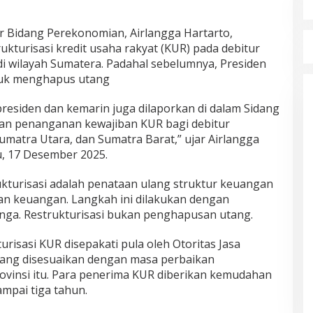
r Bidang Perekonomian, Airlangga Hartarto,
turisasi kredit usaha rakyat (KUR) pada debitur
i wilayah Sumatera. Padahal sebelumnya, Presiden
tuk menghapus utang
residen dan kemarin juga dilaporkan di dalam Sidang
gan penanganan kewajiban KUR bagi debitur
umatra Utara, dan Sumatra Barat,” ujar Airlangga
u, 17 Desember 2025.
ukturisasi adalah penataan ulang struktur keuangan
tan keuangan. Langkah ini dilakukan dengan
nga. Restrukturisasi bukan penghapusan utang.
risasi KUR disepakati pula oleh Otoritas Jasa
ang disesuaikan dengan masa perbaikan
ovinsi itu. Para penerima KUR diberikan kemudahan
mpai tiga tahun.
Mualem tunjuk Wan Malaya jadi Pj