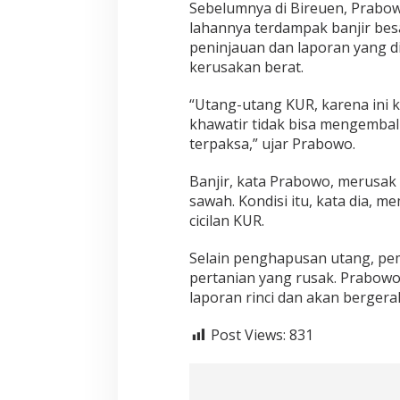
a
Sebelumnya di Bireuen, Prabo
n
lahannya terdampak banjir bes
n
peninjauan dan laporan yang d
y
kerusakan berat.
a
S
e
“Utang-utang KUR, karena ini k
n
khawatir tidak bisa mengembali
d
terpaksa,” ujar Prabowo.
i
r
Banjir, kata Prabowo, merusa
i
sawah. Kondisi itu, kata dia, 
cicilan KUR.
Selain penghapusan utang, pem
pertanian yang rusak. Prabow
laporan rinci dan akan bergera
Post Views:
831