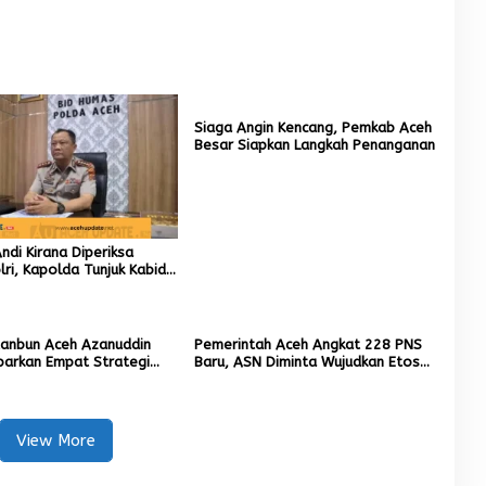
Siaga Angin Kencang, Pemkab Aceh
Besar Siapkan Langkah Penanganan
di Kirana Diperiksa
ri, Kapolda Tunjuk Kabid
ai Pelaksana Tugas
ta Banda Aceh
tanbun Aceh Azanuddin
Pemerintah Aceh Angkat 228 PNS
parkan Empat Strategi
Baru, ASN Diminta Wujudkan Etos
n Sawah Rusak Berat
Kerja yang Tinggi
cana
View More