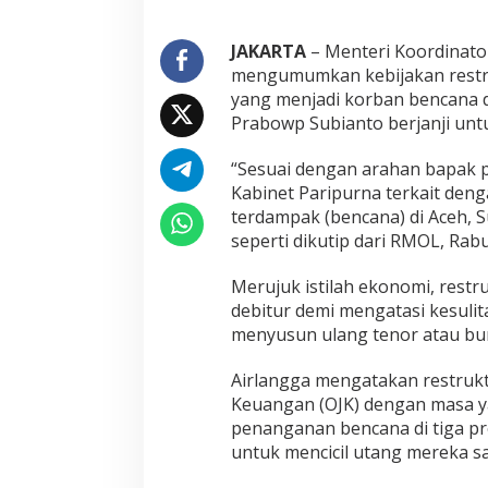
a
n
j
JAKARTA
– Menteri Koordinato
i
mengumumkan kebijakan restruk
r
yang menjadi korban bencana d
B
Prabowp Subianto berjanji un
e
s
a
“Sesuai dengan arahan bapak p
r
Kabinet Paripurna terkait den
S
terdampak (bencana) di Aceh, S
u
seperti dikutip dari RMOL, Rab
m
a
t
Merujuk istilah ekonomi, restr
r
debitur demi mengatasi kesuli
a
menyusun ulang tenor atau bu
D
i
b
Airlangga mengatakan restruktu
a
Keuangan (OJK) dengan masa y
t
penanganan bencana di tiga pr
a
untuk mencicil utang mereka sa
l
k