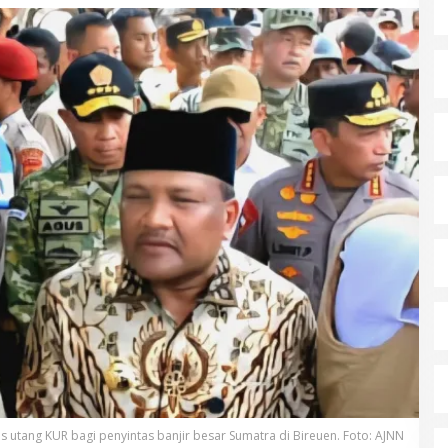
 utang KUR bagi penyintas banjir besar Sumatra di Bireuen. Foto: AJNN