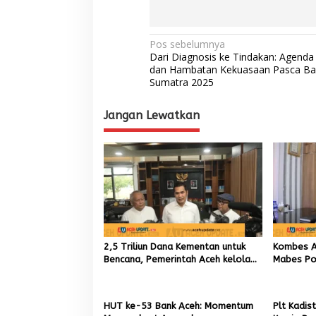
N
Pos sebelumnya
Dari Diagnosis ke Tindakan: Agenda
a
dan Hambatan Kekuasaan Pasca Ban
Sumatra 2025
v
i
Jangan Lewatkan
g
a
s
i
p
o
s
2,5 Triliun Dana Kementan untuk
Kombes An
Bencana, Pemerintah Aceh kelola
Mabes Pol
9,7 Miliar Rupiah
TIK sebag
Kapolres
HUT ke-53 Bank Aceh: Momentum
Plt Kadis