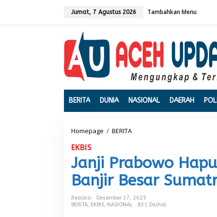
L
Tambahkan Menu
e
Jumat, 7 Agustus 2026
w
a
t
i
k
e
k
o
n
t
BERITA
DUNIA
NASIONAL
DAERAH
POL
e
n
Homepage
/
BERITA
J
a
EKBIS
n
j
Janji Prabowo Hapu
i
P
Banjir Besar Sumatr
r
a
Redaksi
Desember 17, 2025
b
BERITA
,
EKBIS
,
NASIONAL
831 Dilihat
o