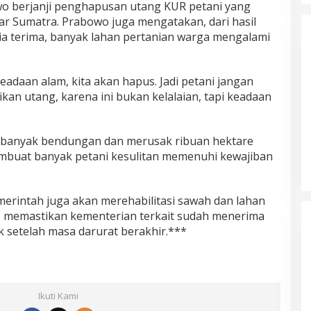
wo berjanji penghapusan utang KUR petani yang
Ketua Partai Aceh Nagan Raya
ar Sumatra. Prabowo juga mengatakan, dari hasil
Di BERITA, POLITIK
|
Juli 30, 2026
ia terima, banyak lahan pertanian warga mengalami
eadaan alam, kita akan hapus. Jadi petani jangan
kan utang, karena ini bukan kelalaian, tapi keadaan
k banyak bendungan dan merusak ribuan hektare
membuat banyak petani kesulitan memenuhi kewajiban
erintah juga akan merehabilitasi sawah dan lahan
o memastikan kementerian terkait sudah menerima
k setelah masa darurat berakhir.***
Ikuti Kami