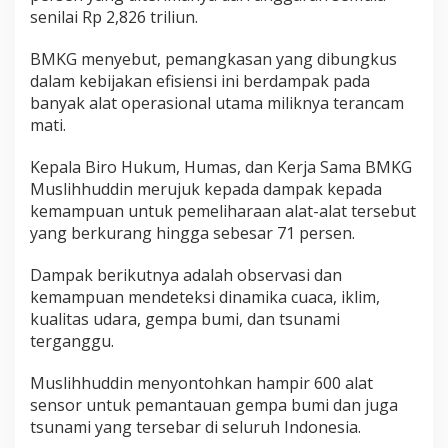
m
senilai Rp 2,826 triliun.
i
J
BMKG menyebut, pemangkasan yang dibungkus
a
dalam kebijakan efisiensi ini berdampak pada
d
banyak alat operasional utama miliknya terancam
i
T
mati.
a
k
Kepala Biro Hukum, Humas, dan Kerja Sama BMKG
A
Muslihhuddin merujuk kepada dampak kepada
k
kemampuan untuk pemeliharaan alat-alat tersebut
u
r
yang berkurang hingga sebesar 71 persen.
a
t
Dampak berikutnya adalah observasi dan
,
kemampuan mendeteksi dinamika cuaca, iklim,
G
kualitas udara, gempa bumi, dan tsunami
e
g
terganggu.
a
r
Muslihhuddin menyontohkan hampir 600 alat
a
sensor untuk pemantauan gempa bumi dan juga
A
tsunami yang tersebar di seluruh Indonesia.
n
g