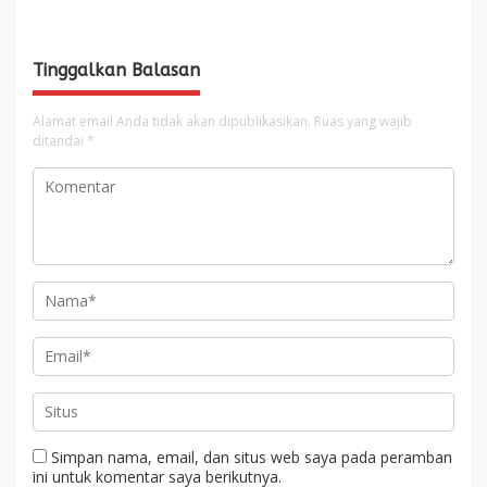
Keberkahan Bagi Aceh
Sawah Rusak Berat
Pascabencana
Tinggalkan Balasan
Alamat email Anda tidak akan dipublikasikan.
Ruas yang wajib
ditandai
*
Simpan nama, email, dan situs web saya pada peramban
ini untuk komentar saya berikutnya.