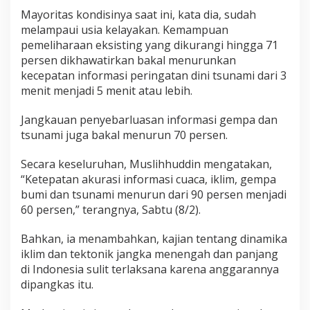
g
Mayoritas kondisinya saat ini, kata dia, sudah
a
melampaui usia kelayakan. Kemampuan
r
pemeliharaan eksisting yang dikurangi hingga 71
a
persen dikhawatirkan bakal menurunkan
n
B
kecepatan informasi peringatan dini tsunami dari 3
M
menit menjadi 5 menit atau lebih.
K
G
Jangkauan penyebarluasan informasi gempa dan
D
tsunami juga bakal menurun 70 persen.
i
p
a
Secara keseluruhan, Muslihhuddin mengatakan,
n
“Ketepatan akurasi informasi cuaca, iklim, gempa
g
bumi dan tsunami menurun dari 90 persen menjadi
k
60 persen,” terangnya, Sabtu (8/2).
a
s
5
Bahkan, ia menambahkan, kajian tentang dinamika
0
iklim dan tektonik jangka menengah dan panjang
P
di Indonesia sulit terlaksana karena anggarannya
e
dipangkas itu.
r
s
e