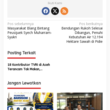
Ikuti Kami
N
Pos sebelumnya
Pos berikutnya
Masyarakat Blang Bintang
Bendungan Rukoh Selesai
a
Peusijuek Syech Muharram-
Dibangun, Penuhi
Syukri
Kebutuhan Air 12.194
v
Hektare Sawah di Pidie
i
g
Posting Terkait
a
s
18 Kontributor TVRI di Aceh
Terancam Tak Makan,
i
Dampak Pemangkasan
p
Anggaran untuk MBG
Jangan Lewatkan
o
s