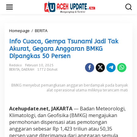
L
e
w
a
t
i
Homepage
/
BERITA
I
k
n
Info Cuaca, Gempa Tsunami Jadi Tak
e
f
k
o
Akurat, Gegara Anggaran BMKG
o
C
Dipangkas 50 Persen
n
u
t
a
Redaksi
Februari 10, 2025
e
c
BERITA
,
DAERAH
1772 Dilihat
n
a
,
BMKG menyebut pemangkasan anggaran berdampak pada banyak
G
alat operasional utama miliknya terancam mati
e
m
p
a
Acehupdate.net, JAKARTA
— Badan Meteorologi,
T
Klimatologi, dan Geofisika (BMKG) mengajukan
s
permohonan dispensasi atas pemotongan
u
anggaran sebesar Rp 1,423 triliun atau 50,35
n
persen yang diterimanya dari anggaran semula
a