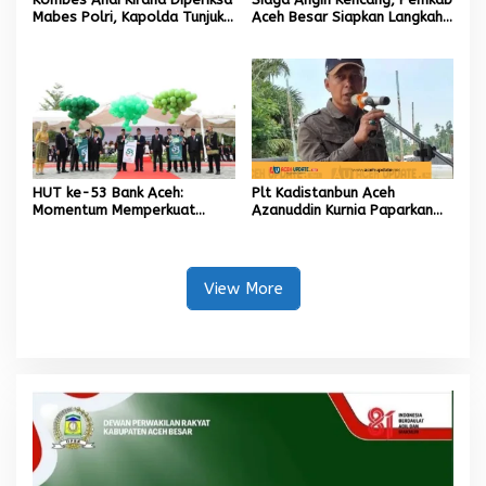
Mabes Polri, Kapolda Tunjuk
Aceh Besar Siapkan Langkah
Kabid TIK sebagai Pelaksana
Penanganan
Tugas Kapolresta Banda
Aceh
HUT ke-53 Bank Aceh:
Plt Kadistanbun Aceh
Momentum Memperkuat
Azanuddin Kurnia Paparkan
Amanah, Menumbuhkan
Empat Strategi Pemulihan
Keberkahan Bagi Aceh
Sawah Rusak Berat
Pascabencana
View More