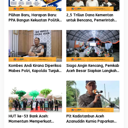
Pilihan Baru, Harapan Baru:
2,5 Triliun Dana Kementan
PPA Bangun Kekuatan Politik
untuk Bencana, Pemerintah
hingga Akar Rumput Aceh
Aceh kelola 9,7 Miliar Rupiah
Kombes Andi Kirana Diperiksa
Siaga Angin Kencang, Pemkab
Mabes Polri, Kapolda Tunjuk
Aceh Besar Siapkan Langkah
Kabid TIK sebagai Pelaksana
Penanganan
Tugas Kapolresta Banda
Aceh
HUT ke-53 Bank Aceh:
Plt Kadistanbun Aceh
Momentum Memperkuat
Azanuddin Kurnia Paparkan
Amanah, Menumbuhkan
Empat Strategi Pemulihan