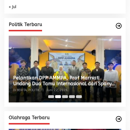
« Jul
Politik Terbaru
Pelantikan DPP AMMPA, Prof Marniati
W
Undang Dua Tamu Internasional dari Spanyol
S
dan Malaysia
Di BERITA, POLITIK
|
Juni 22, 2026
Di
Olahraga Terbaru