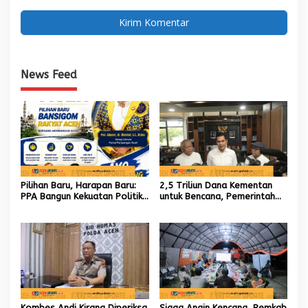
News Feed
Pilihan Baru, Harapan Baru:
2,5 Triliun Dana Kementan
PPA Bangun Kekuatan Politik
untuk Bencana, Pemerintah
hingga Akar Rumput Aceh
Aceh kelola 9,7 Miliar Rupiah
Kombes Andi Kirana Diperiksa
Siaga Angin Kencang, Pemkab