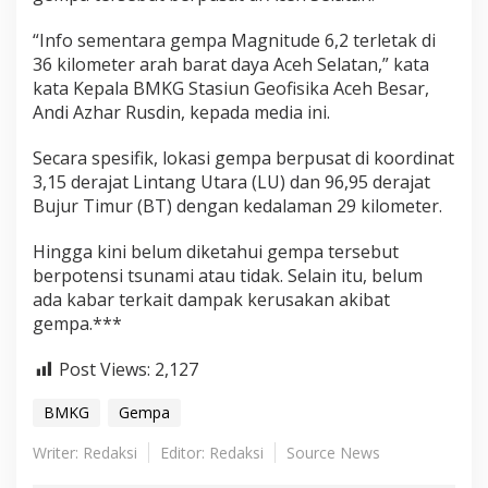
c
a
“Info sementara gempa Magnitude 6,2 terletak di
n
36 kilometer arah barat daya Aceh Selatan,” kata
g
kata Kepala BMKG Stasiun Geofisika Aceh Besar,
A
Andi Azhar Rusdin, kepada media ini.
c
e
h
Secara spesifik, lokasi gempa berpusat di koordinat
3,15 derajat Lintang Utara (LU) dan 96,95 derajat
Bujur Timur (BT) dengan kedalaman 29 kilometer.
Hingga kini belum diketahui gempa tersebut
berpotensi tsunami atau tidak. Selain itu, belum
ada kabar terkait dampak kerusakan akibat
gempa.***
Post Views:
2,127
BMKG
Gempa
Writer: Redaksi
Editor: Redaksi
Source News