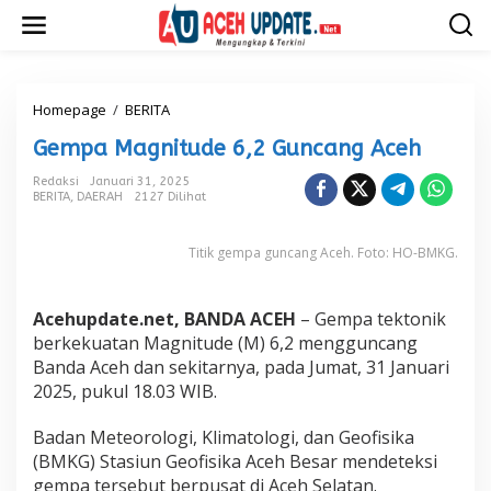
L
e
w
a
t
i
Homepage
/
BERITA
G
k
e
Gempa Magnitude 6,2 Guncang Aceh
e
m
k
p
Redaksi
Januari 31, 2025
o
a
BERITA
,
DAERAH
2127 Dilihat
n
M
t
a
e
g
Titik gempa guncang Aceh. Foto: HO-BMKG.
n
n
i
t
Acehupdate.net, BANDA ACEH
– Gempa tektonik
u
berkekuatan Magnitude (M) 6,2 mengguncang
d
Banda Aceh dan sekitarnya, pada Jumat, 31 Januari
e
6
2025, pukul 18.03 WIB.
,
2
Badan Meteorologi, Klimatologi, dan Geofisika
G
(BMKG) Stasiun Geofisika Aceh Besar mendeteksi
u
gempa tersebut berpusat di Aceh Selatan.
n