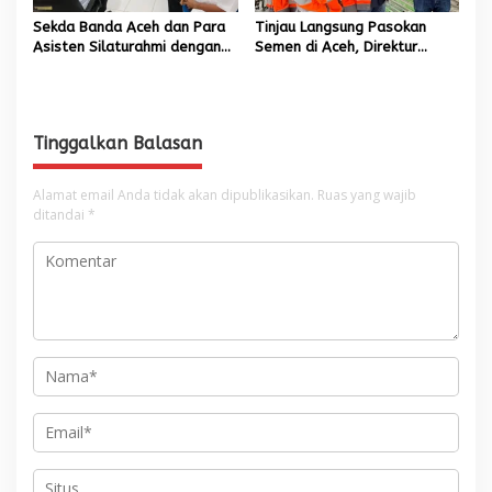
Sekda Banda Aceh dan Para
Tinjau Langsung Pasokan
Asisten Silaturahmi dengan
Semen di Aceh, Direktur
Plt Kadisdik Dayah Kota
Utama SIG Pastikan Distribusi
Banda Aceh
Berjalan Normal
Tinggalkan Balasan
Alamat email Anda tidak akan dipublikasikan.
Ruas yang wajib
ditandai
*