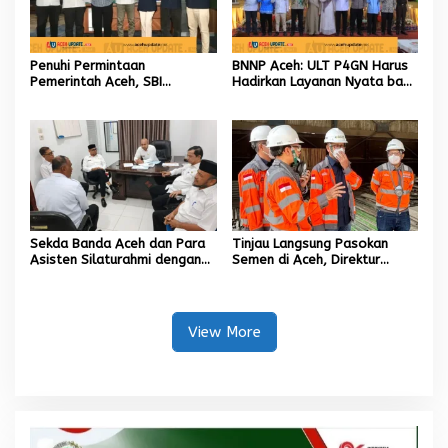
Penuhi Permintaan
BNNP Aceh: ULT P4GN Harus
Pemerintah Aceh, SBI
Hadirkan Layanan Nyata bagi
Berkomitmen Penuhi
Masyarakat Subulussalam.
Kebutuhan Semen di Aceh
Sekda Banda Aceh dan Para
Tinjau Langsung Pasokan
Asisten Silaturahmi dengan
Semen di Aceh, Direktur
Plt Kadisdik Dayah Kota
Utama SIG Pastikan Distribusi
Banda Aceh
Berjalan Normal
View More