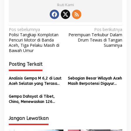
Ikuti Kami
N
Pos sebelumnya
Pos berikutnya
Polisi Tangkap Komplotan
Perempuan Terkubur Dalam
a
Pencuri Motor di Banda
Drum Tewas di Tangan
Aceh, Tiga Pelaku Masih di
Suaminya
v
Bawah Umur
i
g
Posting Terkait
a
s
Analisis Gempa M 6,2 di Laut
Sebagian Besar Wilayah Aceh
Aceh Selatan yang Terasa
Masih Berpotensi Diguyur
i
hingga Medan
Hujan hingga Tiga Hari ke
p
Depan
Gempa Dahsyat di Tibet,
China, Menewaskan 126
o
Orang
s
Jangan Lewatkan