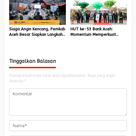
Siaga Angin Kencang, Pemkab
HUT ke-53 Bank Aceh:
Aceh Besar Siapkan Langkah
Momentum Memperkuat
Penanganan
Amanah, Menumbuhkan
Keberkahan Bagi Aceh
Tinggalkan Balasan
Alamat email Anda tidak akan dipublikasikan.
Ruas yang wajib
ditandai
*