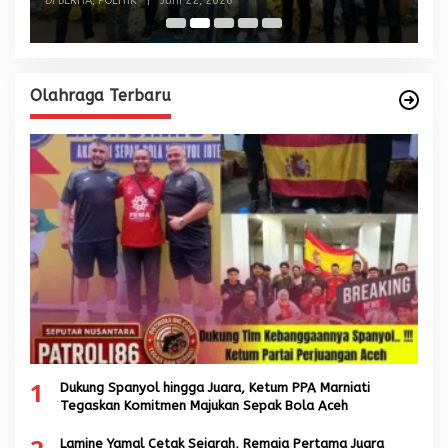
Di BERITA, POLITIK
|
Juni 22, 2026
Di
Olahraga Terbaru
1
Dukung Spanyol hingga Juara, Ketum PPA Marniati
Tegaskan Komitmen Majukan Sepak Bola Aceh
Lamine Yamal Cetak Sejarah, Remaja Pertama Juara