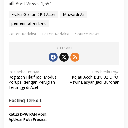
Post Views:
1,591
Fraksi Golkar DPR Aceh
Mawardi Ali
pemerintahan baru
Writer: Redaksi
Editor: Redaksi
Source News
Ikuti Kami
N
Pos sebelumnya
Pos berikutnya
Kegiatan Fiktif Jadi Modus
Kejati Aceh Buru 32 DPO,
a
Korupsi dengan Kerugian
Azwir Basyah Jadi Buronan
Tertinggi di Aceh
v
i
Posting Terkait
g
a
Ketua DPW PAN Aceh:
s
Aplikasi Polri Presisi
Mudahkan Pelayanan kepada