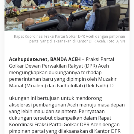
u
k
u
n
g
P
e
Rapat Koordinasi Fraksi Partai Golkar DPR Aceh dengan pimpinan
partai yang dilaksanakan di Kantor DPR Aceh. Foto: AJNN
m
e
r
i
Acehupdate.net, BANDA ACEH
– Fraksi Partai
n
Golkar Dewan Perwakilan Rakyat (DPR) Aceh
t
mengungkapkan dukungannya terhadap
a
pemerintahan baru yang dipimpin oleh Muzakir
h
a
Manaf (Mualem) dan Fadhulullah (Dek Fadh). D
n
M
ukungan ini bertujuan untuk mendorong
u
akselerasi pembangunan Aceh menuju masa depan
a
yang lebih maju dan sejahtera. Pernyataan
l
e
dukungan tersebut disampaikan dalam Rapat
m
Koordinasi Fraksi Partai Golkar DPR Aceh dengan
-
pimpinan partai yang dilaksanakan di Kantor DPR
D