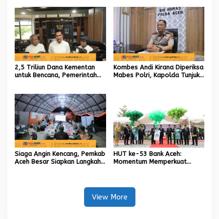
Internasional untuk Kemajuan
Daerah
2,5 Triliun Dana Kementan
Kombes Andi Kirana Diperiksa
untuk Bencana, Pemerintah
Mabes Polri, Kapolda Tunjuk
Aceh kelola 9,7 Miliar Rupiah
Kabid TIK sebagai Pelaksana
Tugas Kapolresta Banda
Aceh
Siaga Angin Kencang, Pemkab
HUT ke-53 Bank Aceh:
Aceh Besar Siapkan Langkah
Momentum Memperkuat
Penanganan
Amanah, Menumbuhkan
Keberkahan Bagi Aceh
View More