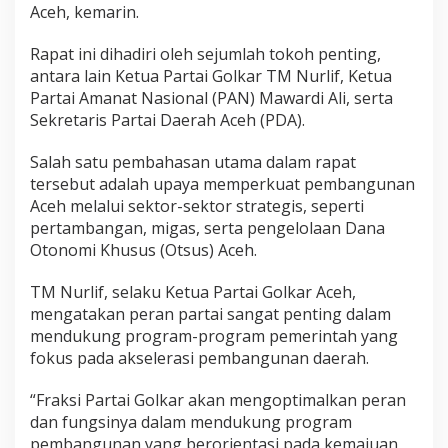
Aceh, kemarin.
e
k
F
Rapat ini dihadiri oleh sejumlah tokoh penting,
a
antara lain Ketua Partai Golkar TM Nurlif, Ketua
d
Partai Amanat Nasional (PAN) Mawardi Ali, serta
h
Sekretaris Partai Daerah Aceh (PDA).
Salah satu pembahasan utama dalam rapat
tersebut adalah upaya memperkuat pembangunan
Aceh melalui sektor-sektor strategis, seperti
pertambangan, migas, serta pengelolaan Dana
Otonomi Khusus (Otsus) Aceh.
TM Nurlif, selaku Ketua Partai Golkar Aceh,
mengatakan peran partai sangat penting dalam
mendukung program-program pemerintah yang
fokus pada akselerasi pembangunan daerah.
“Fraksi Partai Golkar akan mengoptimalkan peran
dan fungsinya dalam mendukung program
pembangunan yang berorientasi pada kemajuan