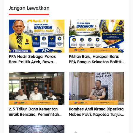
i
Masyarakat
p
Jangan Lewatkan
o
s
PPA Hadir Sebagai Poros
Pilihan Baru, Harapan Baru:
Baru Politik Aceh, Bawa
PPA Bangun Kekuatan Politik
Jaringan Nasional hingga
hingga Akar Rumput Aceh
Internasional untuk Kemajuan
Daerah
2,5 Triliun Dana Kementan
Kombes Andi Kirana Diperiksa
untuk Bencana, Pemerintah
Mabes Polri, Kapolda Tunjuk
Aceh kelola 9,7 Miliar Rupiah
Kabid TIK sebagai Pelaksana
Tugas Kapolresta Banda
Aceh