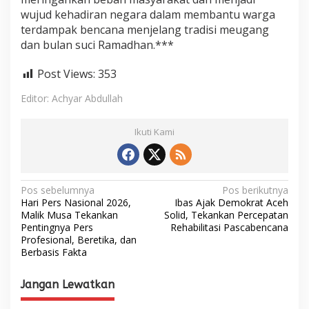
wujud kehadiran negara dalam membantu warga
terdampak bencana menjelang tradisi meugang
dan bulan suci Ramadhan.***
Post Views:
353
Editor: Achyar Abdullah
Ikuti Kami
N
Pos sebelumnya
Pos berikutnya
Hari Pers Nasional 2026,
Ibas Ajak Demokrat Aceh
a
Malik Musa Tekankan
Solid, Tekankan Percepatan
Pentingnya Pers
Rehabilitasi Pascabencana
v
Profesional, Beretika, dan
i
Berbasis Fakta
g
Jangan Lewatkan
a