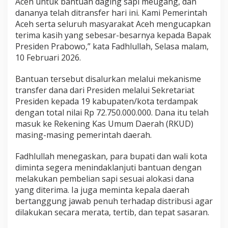
Aceh untuk bantuan daging sapi meugang, dan
a
dananya telah ditransfer hari ini. Kami Pemerintah
e
Aceh serta seluruh masyarakat Aceh mengucapkan
r
terima kasih yang sebesar-besarnya kepada Bapak
a
h
Presiden Prabowo,” kata Fadhlullah, Selasa malam,
C
10 Februari 2026.
a
i
Bantuan tersebut disalurkan melalui mekanisme
r
transfer dana dari Presiden melalui Sekretariat
Presiden kepada 19 kabupaten/kota terdampak
dengan total nilai Rp 72.750.000.000. Dana itu telah
masuk ke Rekening Kas Umum Daerah (RKUD)
masing-masing pemerintah daerah.
Fadhlullah menegaskan, para bupati dan wali kota
diminta segera menindaklanjuti bantuan dengan
melakukan pembelian sapi sesuai alokasi dana
yang diterima. Ia juga meminta kepala daerah
bertanggung jawab penuh terhadap distribusi agar
dilakukan secara merata, tertib, dan tepat sasaran.