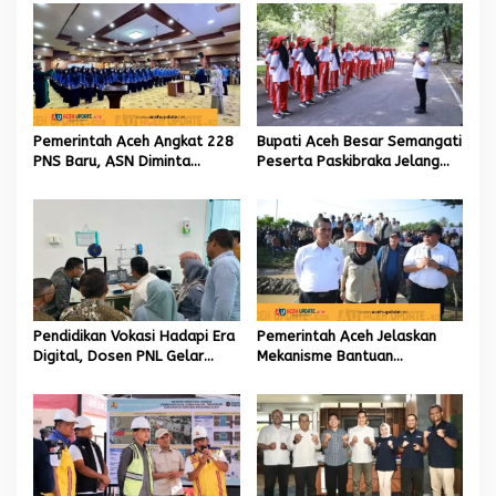
s
i
p
o
s
Pemerintah Aceh Angkat 228
Bupati Aceh Besar Semangati
PNS Baru, ASN Diminta
Peserta Paskibraka Jelang
Wujudkan Etos Kerja yang
HUT Ke-81 RI
Tinggi
Pendidikan Vokasi Hadapi Era
Pemerintah Aceh Jelaskan
Digital, Dosen PNL Gelar
Mekanisme Bantuan
Pelatihan 3D Printing untuk
Kementan Rp2,5 Triliun untuk
Guru Produktif SMK
Pemulihan Sawah dan Kebun