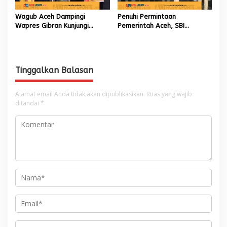
Wagub Aceh Dampingi
Penuhi Permintaan
Wapres Gibran Kunjungi
Pemerintah Aceh, SBI
Lokasi Terdampak Bencana
Berkomitmen Penuhi
Hidrometeorologi
Kebutuhan Semen di Aceh
Tinggalkan Balasan
Alamat email Anda tidak akan dipublikasikan.
Ruas yang wajib
ditandai
*