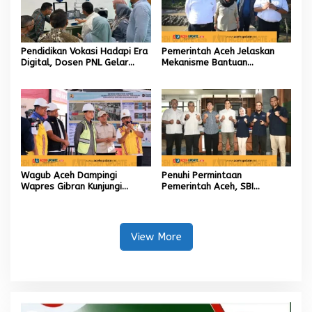
Pendidikan Vokasi Hadapi Era
Pemerintah Aceh Jelaskan
Digital, Dosen PNL Gelar
Mekanisme Bantuan
Pelatihan 3D Printing untuk
Kementan Rp2,5 Triliun untuk
Guru Produktif SMK
Pemulihan Sawah dan Kebun
Wagub Aceh Dampingi
Penuhi Permintaan
Wapres Gibran Kunjungi
Pemerintah Aceh, SBI
Lokasi Terdampak Bencana
Berkomitmen Penuhi
Hidrometeorologi
Kebutuhan Semen di Aceh
View More