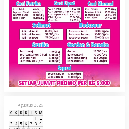
Agustus 2026
S
S
R
K
J
S
M
1
2
3
4
5
6
7
8
9