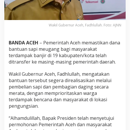
W
a
r
g
a
Wakil Gubernur Aceh, Fadhlullah. Foto: AJNN
T
e
r
BANDA ACEH
– Pemerintah Aceh memastikan dana
d
bantuan sapi meugang bagi masyarakat
a
terdampak banjir di 19 kabupaten/kota telah
m
p
ditransfer ke masing-masing pemerintah daerah.
a
k
Wakil Gubernur Aceh, Fadhlullah, mengatakan
B
bantuan tersebut segera direalisasikan melalui
a
pembelian sapi dan pembagian daging secara
n
j
merata, dengan memprioritaskan warga
i
terdampak bencana dan masyarakat di lokasi
r
pengungsian.
d
i
“Alhamdulillah, Bapak Presiden telah menyetujui
1
9
permohonan Pemerintah Aceh dan masyarakat
D