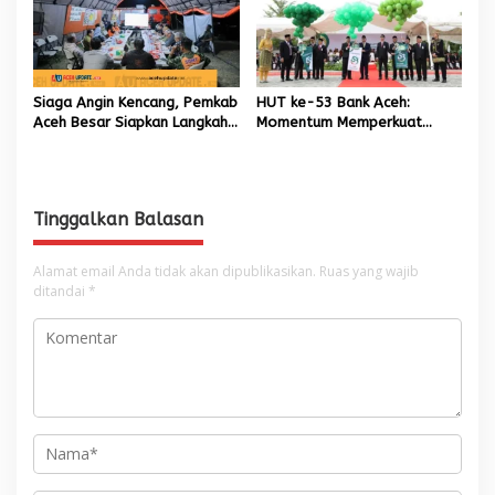
Siaga Angin Kencang, Pemkab
HUT ke-53 Bank Aceh:
Aceh Besar Siapkan Langkah
Momentum Memperkuat
Penanganan
Amanah, Menumbuhkan
Keberkahan Bagi Aceh
Tinggalkan Balasan
Alamat email Anda tidak akan dipublikasikan.
Ruas yang wajib
ditandai
*