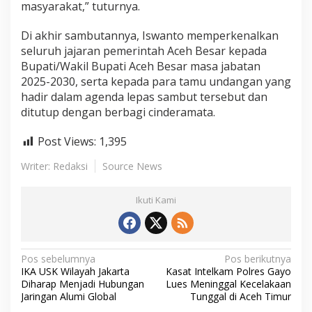
masyarakat,” tuturnya.
Di akhir sambutannya, Iswanto memperkenalkan
seluruh jajaran pemerintah Aceh Besar kepada
Bupati/Wakil Bupati Aceh Besar masa jabatan
2025-2030, serta kepada para tamu undangan yang
hadir dalam agenda lepas sambut tersebut dan
ditutup dengan berbagi cinderamata.
Post Views:
1,395
Writer: Redaksi
Source News
Ikuti Kami
N
Pos sebelumnya
Pos berikutnya
IKA USK Wilayah Jakarta
Kasat Intelkam Polres Gayo
a
Diharap Menjadi Hubungan
Lues Meninggal Kecelakaan
Jaringan Alumi Global
Tunggal di Aceh Timur
v