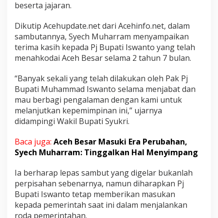
beserta jajaran.
B
a
n
Dikutip Acehupdate.net dari Acehinfo.net, dalam
g
sambutannya, Syech Muharram menyampaikan
u
terima kasih kepada Pj Bupati Iswanto yang telah
n
menahkodai Aceh Besar selama 2 tahun 7 bulan.
A
c
e
“Banyak sekali yang telah dilakukan oleh Pak Pj
h
Bupati Muhammad Iswanto selama menjabat dan
B
mau berbagi pengalaman dengan kami untuk
e
melanjutkan kepemimpinan ini,” ujarnya
s
didampingi Wakil Bupati Syukri.
a
r
Baca juga:
Aceh Besar Masuki Era Perubahan,
Syech Muharram: Tinggalkan Hal Menyimpang
Ia berharap lepas sambut yang digelar bukanlah
perpisahan sebenarnya, namun diharapkan Pj
Bupati Iswanto tetap memberikan masukan
kepada pemerintah saat ini dalam menjalankan
roda pemerintahan.