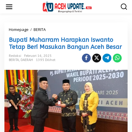
L
e
w
a
t
i
Homepage
/
BERITA
B
k
u
Bupati Muharram Harapkan Iswanto
e
p
k
a
Tetap Beri Masukan Bangun Aceh Besar
o
t
n
i
Redaksi
Februari 16, 2025
t
BERITA
,
DAERAH
1395 Dilihat
M
e
u
n
h
a
r
r
a
m
H
a
r
a
p
k