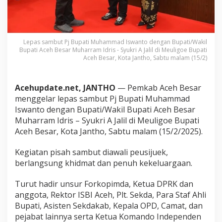
a
n
I
s
w
Lepas sambut Pj Bupati Muhammad Iswanto dengan Bupati/Wakil
Bupati Aceh Besar Muharram Idris - Syukri A Jalil di Meuligoe Bupati
a
Aceh Besar, Kota Jantho, Sabtu malam (15/2)
n
t
o
T
Acehupdate.net, JANTHO
— Pemkab Aceh Besar
e
menggelar lepas sambut Pj Bupati Muhammad
t
Iswanto dengan Bupati/Wakil Bupati Aceh Besar
a
Muharram Idris – Syukri A Jalil di Meuligoe Bupati
p
Aceh Besar, Kota Jantho, Sabtu malam (15/2/2025).
B
e
r
Kegiatan pisah sambut diawali peusijuek,
i
berlangsung khidmat dan penuh kekeluargaan.
M
a
Turut hadir unsur Forkopimda, Ketua DPRK dan
s
u
anggota, Rektor ISBI Aceh, Plt. Sekda, Para Staf Ahli
k
Bupati, Asisten Sekdakab, Kepala OPD, Camat, dan
a
pejabat lainnya serta Ketua Komando Independen
n