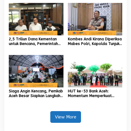
Internasional untuk Kemajuan
Daerah
2,5 Triliun Dana Kementan
Kombes Andi Kirana Diperiksa
untuk Bencana, Pemerintah
Mabes Polri, Kapolda Tunjuk
Aceh kelola 9,7 Miliar Rupiah
Kabid TIK sebagai Pelaksana
Tugas Kapolresta Banda
Aceh
Siaga Angin Kencang, Pemkab
HUT ke-53 Bank Aceh:
Aceh Besar Siapkan Langkah
Momentum Memperkuat
Penanganan
Amanah, Menumbuhkan
Keberkahan Bagi Aceh
View More