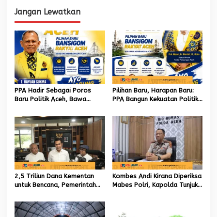
i
Jangan Lewatkan
g
a
s
i
p
o
PPA Hadir Sebagai Poros
Pilihan Baru, Harapan Baru:
s
Baru Politik Aceh, Bawa
PPA Bangun Kekuatan Politik
Jaringan Nasional hingga
hingga Akar Rumput Aceh
Internasional untuk Kemajuan
Daerah
2,5 Triliun Dana Kementan
Kombes Andi Kirana Diperiksa
untuk Bencana, Pemerintah
Mabes Polri, Kapolda Tunjuk
Aceh kelola 9,7 Miliar Rupiah
Kabid TIK sebagai Pelaksana
Tugas Kapolresta Banda
Aceh