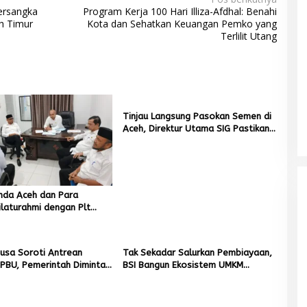
ersangka
Program Kerja 100 Hari Illiza-Afdhal: Benahi
eh Timur
Kota dan Sehatkan Keuangan Pemko yang
Terlilit Utang
Tinjau Langsung Pasokan Semen di
Aceh, Direktur Utama SIG Pastikan
Distribusi Berjalan Normal
Mualem tunjuk Wan Malaya jadi Pj
Ketua Partai Aceh Nagan Raya
Di BERITA, POLITIK
|
Juli 30, 2026
nda Aceh dan Para
ilaturahmi dengan Plt
 Dayah Kota Banda Aceh
Musa Soroti Antrean
Tak Sekadar Salurkan Pembiayaan,
PBU, Pemerintah Diminta
BSI Bangun Ekosistem UMKM
dirkan Solusi Konkret
Nasional Bersama Danantara