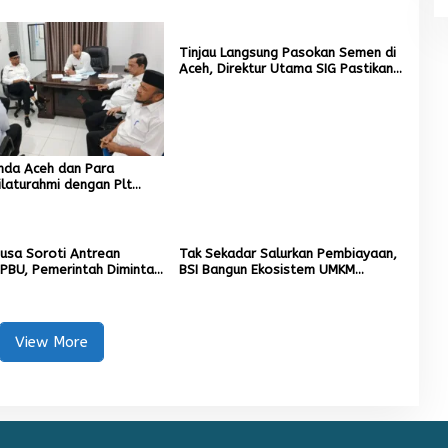
Tinjau Langsung Pasokan Semen di
Aceh, Direktur Utama SIG Pastikan
Distribusi Berjalan Normal
nda Aceh dan Para
ilaturahmi dengan Plt
 Dayah Kota Banda Aceh
Musa Soroti Antrean
Tak Sekadar Salurkan Pembiayaan,
PBU, Pemerintah Diminta
BSI Bangun Ekosistem UMKM
dirkan Solusi Konkret
Nasional Bersama Danantara
View More