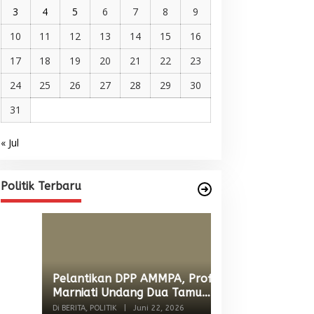
3
4
5
6
7
8
9
10
11
12
13
14
15
16
17
18
19
20
21
22
23
24
25
26
27
28
29
30
31
« Jul
Pelantikan DPP AMMPA, Prof
Marniati Undang Dua Tamu
Internasional dari Spanyol dan
Di BERITA, POLITIK
|
Juni 22, 2026
Politik Terbaru
Malaysia
Wacana Menyatu
Singkil-Subulus
Menguat
Di BERITA, POLITIK
|
Jun