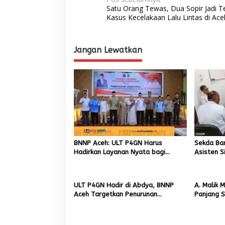
N
Satu Orang Tewas, Dua Sopir Jadi T
a
Kasus Kecelakaan Lalu Lintas di Ac
v
i
Jangan Lewatkan
g
a
s
i
p
o
s
BNNP Aceh: ULT P4GN Harus
Sekda Ba
Hadirkan Layanan Nyata bagi
Asisten S
Masyarakat Subulussalam.
Kadisdik
ULT P4GN Hadir di Abdya, BNNP
A. Malik 
Aceh Targetkan Penurunan
Panjang S
Penyalahgunaan Narkotika
Segera Ha