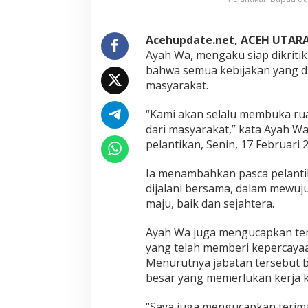
a
M
a
Acehupdate.net, ACEH UTAR
s
u
Ayah Wa, mengaku siap dikrit
k
bahwa semua kebijakan yang d
a
masyarakat.
n
“Kami akan selalu membuka rua
dari masyarakat,” kata Ayah Wa
pelantikan, Senin, 17 Februari 
Ia menambahkan pasca pelantik
dijalani bersama, dalam mewuju
maju, baik dan sejahtera.
Ayah Wa juga mengucapkan ter
yang telah memberi kepercaya
Menurutnya jabatan tersebut 
besar yang memerlukan kerja k
“Saya juga mengucapkan terima