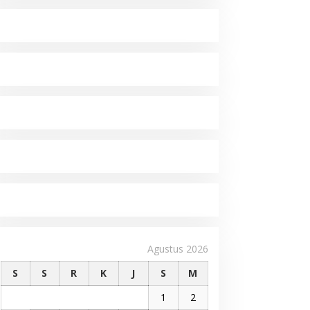
Agustus 2026
S
S
R
K
J
S
M
1
2