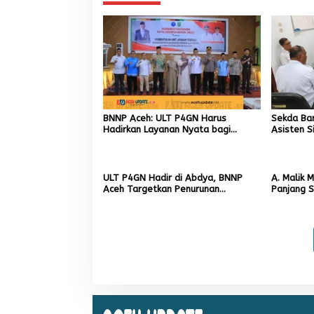
BNNP Aceh: ULT P4GN Harus
Sekda Ba
Hadirkan Layanan Nyata bagi
Asisten S
Masyarakat Subulussalam.
Kadisdik
ULT P4GN Hadir di Abdya, BNNP
A. Malik 
Aceh Targetkan Penurunan
Panjang S
Penyalahgunaan Narkotika
Segera Ha