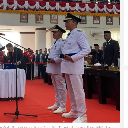
an Wakil Bupati Aceh Utara, Ayah Wa-Tarmizi Panyang. Foto: AJNN/Sarina