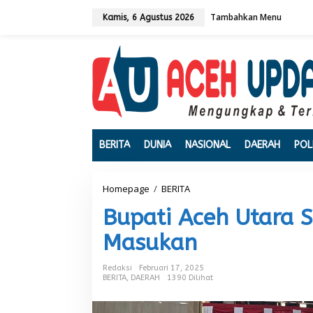
L
Tambahkan Menu
e
Kamis, 6 Agustus 2026
w
a
t
i
k
e
k
o
n
t
BERITA
DUNIA
NASIONAL
DAERAH
POL
e
n
Homepage
/
BERITA
B
u
Bupati Aceh Utara S
p
a
Masukan
t
i
A
Redaksi
Februari 17, 2025
c
BERITA
,
DAERAH
1390 Dilihat
e
h