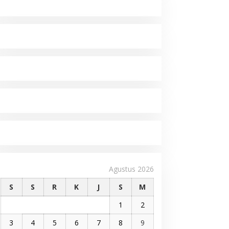
Agustus 2026
S
S
R
K
J
S
M
1
2
3
4
5
6
7
8
9