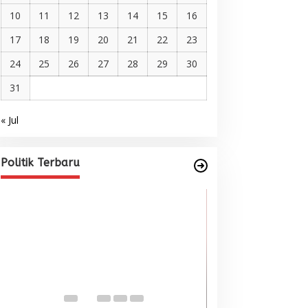
10
11
12
13
14
15
16
17
18
19
20
21
22
23
24
25
26
27
28
29
30
31
« Jul
Pelantikan DPP AMMPA, Prof
Marniati Undang Dua Tamu
Internasional dari Spanyol dan
Di BERITA, POLITIK
|
Juni 22, 2026
Politik Terbaru
Malaysia
Wacana Menyatu
Singkil-Subulus
Menguat
Di BERITA, POLITIK
|
Jun