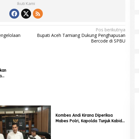
Ikuti Kami
Pos berikutnya
engelolaan
Bupati Aceh Tamiang Dukung Penghapusan
Bercode di SPBU
kan
a
Kombes Andi Kirana Diperiksa
Mabes Polri, Kapolda Tunjuk Kabid
TIK sebagai Pelaksana Tugas
Kapolresta Banda Aceh