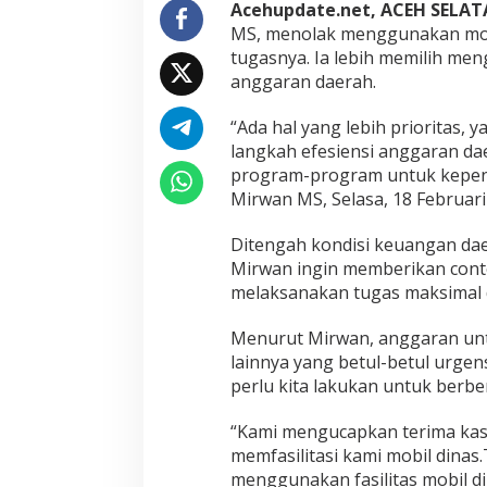
i
Acehupdate.net, ACEH SELA
n
MS, menolak menggunakan mobi
a
tugasnya. Ia lebih memilih me
s
anggaran daerah.
“Ada hal yang lebih prioritas, 
langkah efesiensi anggaran d
program-program untuk kepenti
Mirwan MS, Selasa, 18 Februari
Ditengah kondisi keuangan dae
Mirwan ingin memberikan cont
melaksanakan tugas maksimal
Menurut Mirwan, anggaran untu
lainnya yang betul-betul urgen
perlu kita lakukan untuk berbe
“Kami mengucapkan terima kas
memfasilitasi kami mobil dina
menggunakan fasilitas mobil di