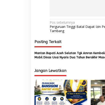
N
Pos sebelumnya
Perguruan Tinggi Batal Dapat Izin P
a
Tambang
v
Posting Terkait
i
g
Mantan Bupati Aceh Selatan Tgk Amran Kembali
a
Mobil Dinas Usai Nyaris Dua Tahun Berakhir Mas
s
Jabatan
i
Jangan Lewatkan
p
o
s