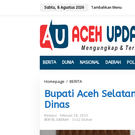
L
Tambahkan Menu
e
Sabtu, 8 Agustus 2026
w
a
t
i
k
e
k
o
n
t
BERITA
DUNIA
NASIONAL
DAERAH
POL
e
n
Homepage
/
BERITA
B
u
Bupati Aceh Selata
p
a
Dinas
t
i
A
Redaksi
Februari 18, 2025
c
BERITA
,
DAERAH
1102 Dilihat
e
h