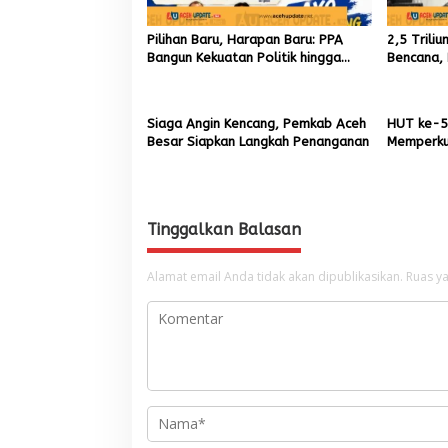
Pilihan Baru, Harapan Baru: PPA
2,5 Trili
Bangun Kekuatan Politik hingga
Bencana, 
Akar Rumput Aceh
9,7 Milia
Siaga Angin Kencang, Pemkab Aceh
HUT ke-5
Besar Siapkan Langkah Penanganan
Memperku
Menumbuh
Aceh
Tinggalkan Balasan
Alamat email Anda tidak akan dipublikasikan.
Ruas ya