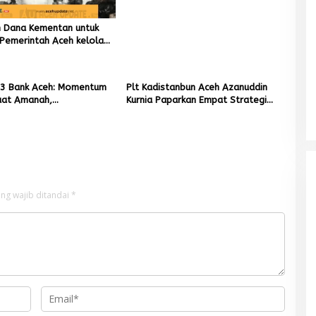
un Dana Kementan untuk
Pemerintah Aceh kelola
r Rupiah
3 Bank Aceh: Momentum
Plt Kadistanbun Aceh Azanuddin
at Amanah,
Kurnia Paparkan Empat Strategi
kan Keberkahan Bagi
Pemulihan Sawah Rusak Berat
Pascabencana
Mualem tunjuk Wan Malaya jadi Pj
Ketua Partai Aceh Nagan Raya
Di BERITA, POLITIK
|
Juli 30, 2026
ng wajib ditandai
*