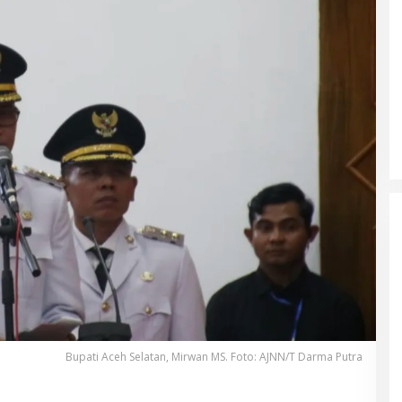
Bupati Aceh Selatan, Mirwan MS. Foto: AJNN/T Darma Putra