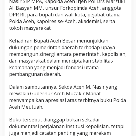
Nasir SIP MPA, Kapolda Aceh Irjen Pol Drs Marzuki
M
Ali Basyah MM, unsur Forkopimda Aceh, anggota
e
DPR RI, para bupati dan wali kota, pejabat utama
u
t
Polda Aceh, kapolres se-Aceh, akademisi, serta
u
tokoh masyarakat.
a
h
Kehadiran Bupati Aceh Besar menunjukkan
’
dukungan pemerintah daerah terhadap upaya
membangun sinergi antara pemerintah, kepolisian,
dan masyarakat dalam menciptakan stabilitas
keamanan yang menjadi fondasi utama
pembangunan daerah.
Dalam sambutannya, Sekda Aceh M. Nasir yang
mewakili Gubernur Aceh Muzakir Manaf
menyampaikan apresiasi atas terbitnya buku Polda
Aceh Meutuah.
Buku tersebut dianggap bukan sekadar
dokumentasi perjalanan institusi kepolisian, tetapi
juga menjadi catatan penting yang merekam