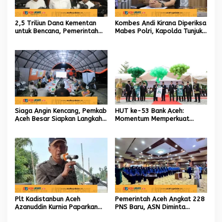
2,5 Triliun Dana Kementan
Kombes Andi Kirana Diperiksa
untuk Bencana, Pemerintah
Mabes Polri, Kapolda Tunjuk
Aceh kelola 9,7 Miliar Rupiah
Kabid TIK sebagai Pelaksana
Tugas Kapolresta Banda
Aceh
Siaga Angin Kencang, Pemkab
HUT ke-53 Bank Aceh:
Aceh Besar Siapkan Langkah
Momentum Memperkuat
Penanganan
Amanah, Menumbuhkan
Keberkahan Bagi Aceh
Plt Kadistanbun Aceh
Pemerintah Aceh Angkat 228
Azanuddin Kurnia Paparkan
PNS Baru, ASN Diminta
Empat Strategi Pemulihan
Wujudkan Etos Kerja yang