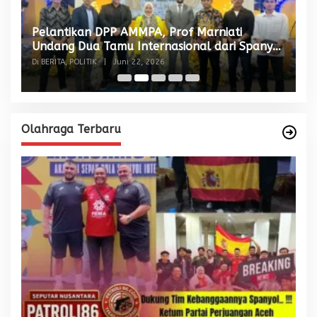
Pelantikan DPP AMMPA, Prof Marniati
W
Undang Dua Tamu Internasional dari Spanyol
S
dan Malaysia
Di BERITA, POLITIK
|
Juni 22, 2026
Di
Olahraga Terbaru