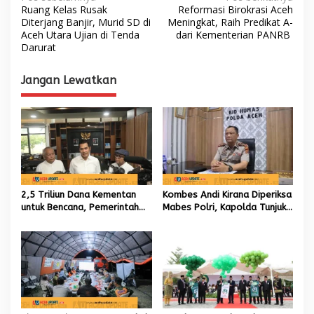
N
Ruang Kelas Rusak
Reformasi Birokrasi Aceh
a
Diterjang Banjir, Murid SD di
Meningkat, Raih Predikat A-
Aceh Utara Ujian di Tenda
dari Kementerian PANRB ‎
v
Darurat
i
g
Jangan Lewatkan
a
s
i
p
o
s
2,5 Triliun Dana Kementan
Kombes Andi Kirana Diperiksa
untuk Bencana, Pemerintah
Mabes Polri, Kapolda Tunjuk
Aceh kelola 9,7 Miliar Rupiah
Kabid TIK sebagai Pelaksana
Tugas Kapolresta Banda
Aceh