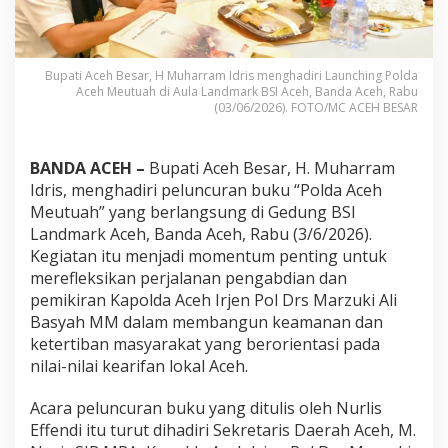
i
P
e
l
Bupati Aceh Besar, H Muharram Idris menghadiri Launching Polda
u
Aceh Meutuah di Aula Landmark BSI Aceh, Banda Aceh, Rabu
n
(03/06/2026). FOTO/MC ACEH BESAR
c
u
r
BANDA ACEH –
Bupati Aceh Besar, H. Muharram
a
Idris, menghadiri peluncuran buku “Polda Aceh
n
B
Meutuah” yang berlangsung di Gedung BSI
u
Landmark Aceh, Banda Aceh, Rabu (3/6/2026).
k
Kegiatan itu menjadi momentum penting untuk
u
merefleksikan perjalanan pengabdian dan
‘
pemikiran Kapolda Aceh Irjen Pol Drs Marzuki Ali
P
o
Basyah MM dalam membangun keamanan dan
l
ketertiban masyarakat yang berorientasi pada
d
nilai-nilai kearifan lokal Aceh.
a
A
Acara peluncuran buku yang ditulis oleh Nurlis
c
e
Effendi itu turut dihadiri Sekretaris Daerah Aceh, M.
h