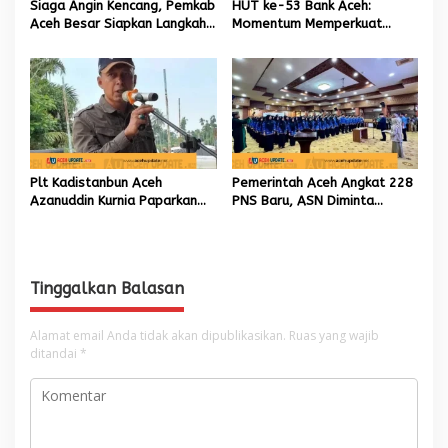
Siaga Angin Kencang, Pemkab
HUT ke-53 Bank Aceh:
Aceh Besar Siapkan Langkah
Momentum Memperkuat
Penanganan
Amanah, Menumbuhkan
Keberkahan Bagi Aceh
Plt Kadistanbun Aceh
Pemerintah Aceh Angkat 228
Azanuddin Kurnia Paparkan
PNS Baru, ASN Diminta
Empat Strategi Pemulihan
Wujudkan Etos Kerja yang
Sawah Rusak Berat
Tinggi
Pascabencana
Tinggalkan Balasan
Alamat email Anda tidak akan dipublikasikan.
Ruas yang wajib
ditandai
*