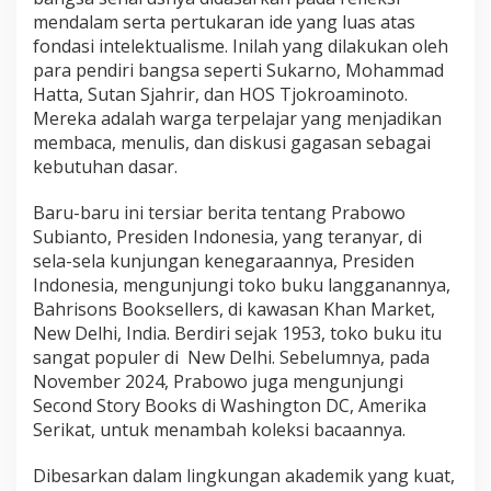
a
mendalam serta pertukaran ide yang luas atas
P
fondasi intelektualisme. Inilah yang dilakukan oleh
e
para pendiri bangsa seperti Sukarno, Mohammad
m
Hatta, Sutan Sjahrir, dan HOS Tjokroaminoto.
i
m
Mereka adalah warga terpelajar yang menjadikan
p
membaca, menulis, dan diskusi gagasan sebagai
i
kebutuhan dasar.
n
B
Baru-baru ini tersiar berita tentang Prabowo
a
n
Subianto, Presiden Indonesia, yang teranyar, di
g
sela-sela kunjungan kenegaraannya, Presiden
s
Indonesia, mengunjungi toko buku langganannya,
a
Bahrisons Booksellers, di kawasan Khan Market,
New Delhi, India. Berdiri sejak 1953, toko buku itu
sangat populer di New Delhi. Sebelumnya, pada
November 2024, Prabowo juga mengunjungi
Second Story Books di Washington DC, Amerika
Serikat, untuk menambah koleksi bacaannya.
Dibesarkan dalam lingkungan akademik yang kuat,