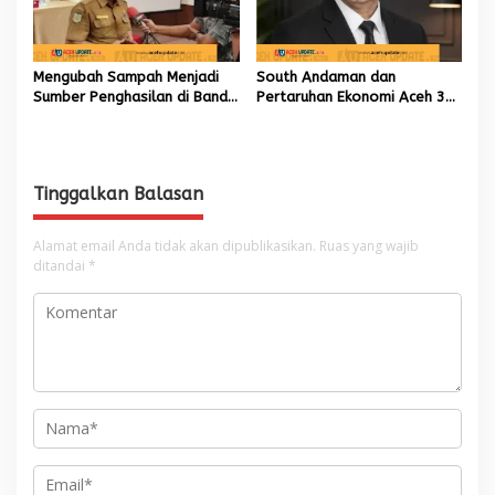
Mengubah Sampah Menjadi
South Andaman dan
Sumber Penghasilan di Banda
Pertaruhan Ekonomi Aceh 30
Aceh
Tahun ke Depan
Tinggalkan Balasan
Alamat email Anda tidak akan dipublikasikan.
Ruas yang wajib
ditandai
*