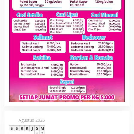
Agustus 2026
S
S
R
K
J
S
M
1
2