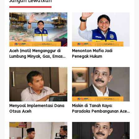
Jangan Lewatkan
a
s
i
p
o
s
Aceh (mati) Menganggur di
Menonton Mafia Jadi
Lumbung Minyak, Gas, Emas
Penegak Hukum
dan Batubara
Menyoal Implementasi Dana
Miskin di Tanah Kaya:
Otsus Aceh
Paradoks Pembangunan Aceh
yang Tak Kunjung Usai