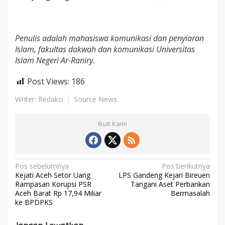
Penulis adalah mahasiswa komunikasi dan penyiaran
Islam, fakultas dakwah dan komunikasi Universitas
Islam Negeri Ar-Raniry.
Post Views:
186
Writer: Redaksi
Source News
Ikuti Kami
N
Pos sebelumnya
Pos berikutnya
Kejati Aceh Setor Uang
LPS Gandeng Kejari Bireuen
a
Rampasan Korupsi PSR
Tangani Aset Perbankan
Aceh Barat Rp 17,94 Miliar
Bermasalah
v
ke BPDPKS
i
g