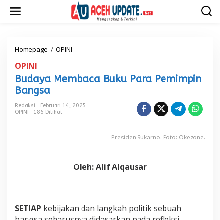
L
e
w
a
t
i
Homepage
/
OPINI
B
k
u
OPINI
e
d
k
a
Budaya Membaca Buku Para Pemimpin
o
y
Bangsa
n
a
t
M
Redaksi
Februari 14, 2025
e
e
OPINI
186 Dilihat
n
m
b
a
Presiden Sukarno. Foto: Okezone.
c
a
B
Oleh: Alif Alqausar
u
k
u
P
SETIAP
kebijakan dan langkah politik sebuah
a
r
bangsa seharusnya didasarkan pada refleksi