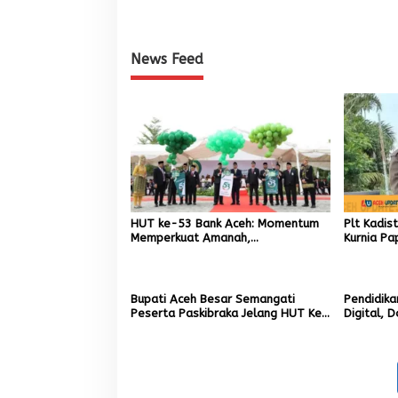
News Feed
HUT ke-53 Bank Aceh: Momentum
Plt Kadis
Memperkuat Amanah,
Kurnia Pa
Menumbuhkan Keberkahan Bagi
Pemuliha
Aceh
Pascaben
Bupati Aceh Besar Semangati
Pendidika
Peserta Paskibraka Jelang HUT Ke-
Digital, 
81 RI
3D Printi
SMK