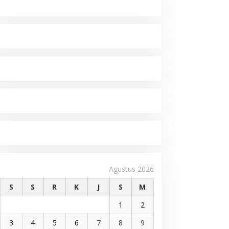
Agustus 2026
S
S
R
K
J
S
M
1
2
3
4
5
6
7
8
9