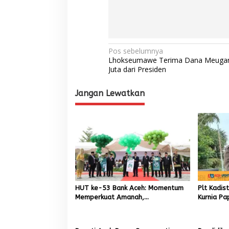
N
Pos sebelumnya
Lhokseumawe Terima Dana Meugan
a
Juta dari Presiden
v
Jangan Lewatkan
i
g
a
s
i
p
o
HUT ke-53 Bank Aceh: Momentum
Plt Kadis
s
Memperkuat Amanah,
Kurnia Pa
Menumbuhkan Keberkahan Bagi
Pemuliha
Aceh
Pascaben