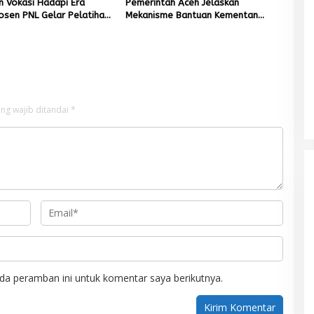
n Vokasi Hadapi Era
Pemerintah Aceh Jelaskan
Dosen PNL Gelar Pelatihan
Mekanisme Bantuan Kementan
ng untuk Guru Produktif
Rp2,5 Triliun untuk Pemulihan
Sawah dan Kebun
ng wajib ditandai
*
Mualem tunjuk Wan Malaya jadi Pj
Ketua Partai Aceh Nagan Raya
Di BERITA, POLITIK
|
Juli 30, 2026
da peramban ini untuk komentar saya berikutnya.