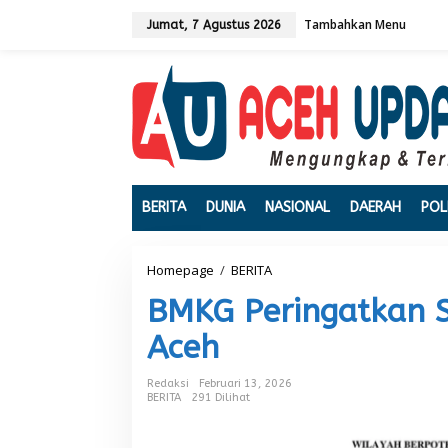
L
Tambahkan Menu
e
Jumat, 7 Agustus 2026
w
a
t
i
k
e
k
o
n
t
BERITA
DUNIA
NASIONAL
DAERAH
POL
e
n
Homepage
/
BERITA
B
M
BMKG Peringatkan S
K
G
Aceh
P
e
r
Redaksi
Februari 13, 2026
i
BERITA
291 Dilihat
n
g