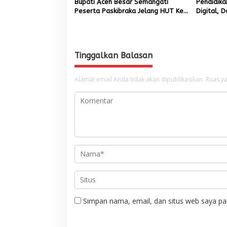
Bupati Aceh Besar Semangati
Pendidika
Peserta Paskibraka Jelang HUT Ke-
Digital, 
81 RI
3D Printi
SMK
Tinggalkan Balasan
Alamat email Anda tidak akan dipublikasikan.
Ruas ya
Simpan nama, email, dan situs web saya pa