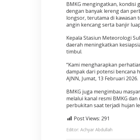
BMKG mengingatkan, kondisi ge
dengan banyak lereng dan perb
longsor, terutama di kawasan teb
angin kencang serta banjir luap
Kepala Stasiun Meteorologi Su
daerah meningkatkan kesiapsi
timbul.
“Kami mengharapkan perhatian
dampak dari potensi bencana hid
AJNN, Jumat, 13 Februari 2026.
BMKG juga mengimbau masyarak
melalui kanal resmi BMKG dan 
perbukitan saat terjadi hujan l
Post Views:
291
Editor: Achyar Abdullah