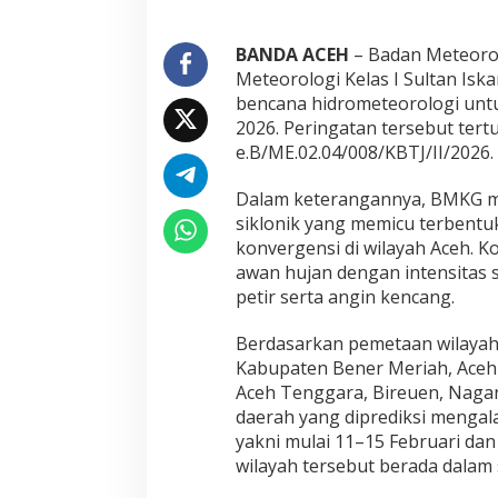
i
d
i
BANDA ACEH
– Badan Meteorolo
A
Meteorologi Kelas I Sultan Is
c
bencana hidrometeorologi untu
e
h
2026. Peringatan tersebut ter
e.B/ME.02.04/008/KBTJ/II/2026.
Dalam keterangannya, BMKG m
siklonik yang memicu terbentu
konvergensi di wilayah Aceh. 
awan hujan dengan intensitas s
petir serta angin kencang.
Berdasarkan pemetaan wilayah 
Kabupaten Bener Meriah, Aceh T
Aceh Tenggara, Bireuen, Nagan
daerah yang diprediksi mengal
yakni mulai 11–15 Februari dan
wilayah tersebut berada dalam 