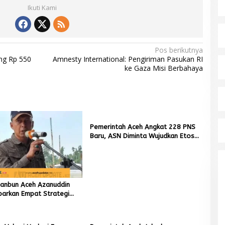
Ikuti Kami
Pos berikutnya
g Rp 550
Amnesty International: Pengiriman Pasukan RI
ke Gaza Misi Berbahaya
Pemerintah Aceh Angkat 228 PNS
Baru, ASN Diminta Wujudkan Etos
Kerja yang Tinggi
tanbun Aceh Azanuddin
parkan Empat Strategi
n Sawah Rusak Berat
cana