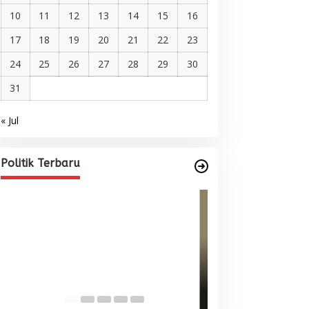
10
11
12
13
14
15
16
17
18
19
20
21
22
23
24
25
26
27
28
29
30
31
« Jul
Pelantikan DPP AMMPA, Prof
Marniati Undang Dua Tamu
Internasional dari Spanyol dan
Di BERITA, POLITIK
|
Juni 22, 2026
Politik Terbaru
Malaysia
Wacana Menyatu
Singkil-Subulus
Menguat
Di BERITA, POLITIK
|
Jun