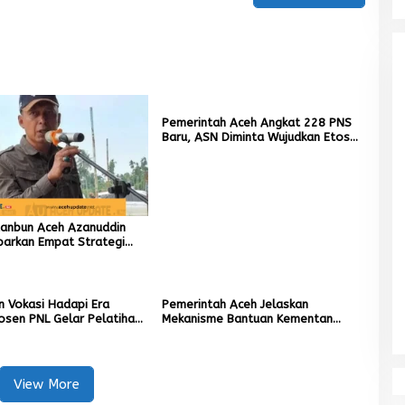
Pemerintah Aceh Angkat 228 PNS
Baru, ASN Diminta Wujudkan Etos
Kerja yang Tinggi
tanbun Aceh Azanuddin
parkan Empat Strategi
n Sawah Rusak Berat
cana
n Vokasi Hadapi Era
Pemerintah Aceh Jelaskan
Dosen PNL Gelar Pelatihan
Mekanisme Bantuan Kementan
ng untuk Guru Produktif
Rp2,5 Triliun untuk Pemulihan
Sawah dan Kebun
View More