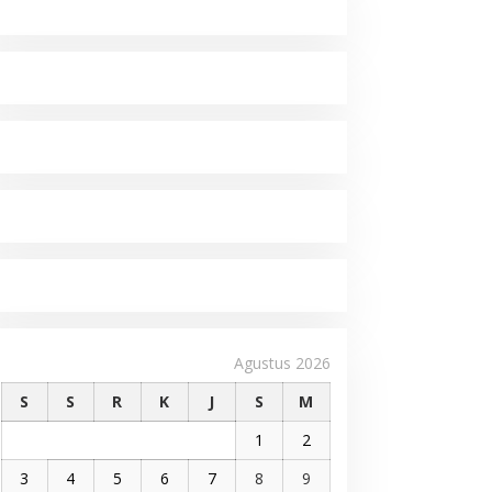
Agustus 2026
S
S
R
K
J
S
M
1
2
3
4
5
6
7
8
9