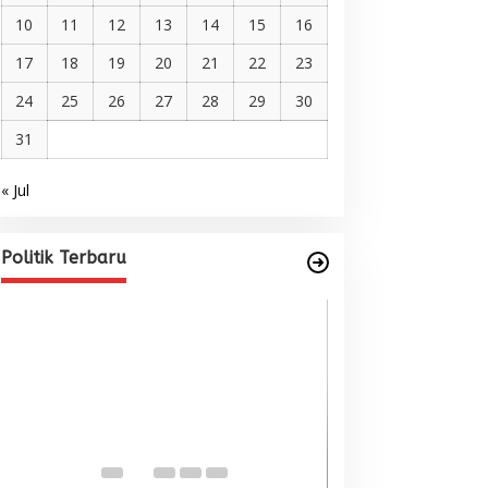
10
11
12
13
14
15
16
17
18
19
20
21
22
23
24
25
26
27
28
29
30
31
« Jul
Pelantikan DPP AMMPA, Prof
Marniati Undang Dua Tamu
Internasional dari Spanyol dan
Di BERITA, POLITIK
|
Juni 22, 2026
Politik Terbaru
Malaysia
Wacana Menyatu
Singkil-Subulus
Menguat
Di BERITA, POLITIK
|
Jun