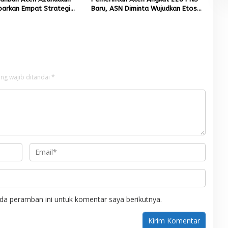
parkan Empat Strategi
Baru, ASN Diminta Wujudkan Etos
n Sawah Rusak Berat
Kerja yang Tinggi
cana
ng wajib ditandai
*
da peramban ini untuk komentar saya berikutnya.