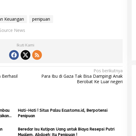
an Keuangan
penipuan
Source News
Ikuti Kami
Mualem tunjuk Wan Malaya jadi Pj
Ketua Partai Aceh Nagan Raya
Pos berikutnya
Di BERITA, POLITIK
|
Juli 30, 2026
 Berhasil
Para Ibu di Gaza Tak Bisa Dampingi Anak
Berobat Ke Luar negeri
Imbau
Hati-Hati ! Situs Palsu Ecustoms.id, Berpotensi
aikan
Penipuan
an
Beredar Isu Kutipan Uang untuk Biaya Resepsi Putri
Mualem, Abdoeh; Itu Penipuan !