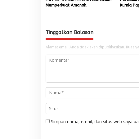
Memperkuat Amanah,
Kurnia Pa
Menumbuhkan Keberkahan Bagi
Pemuliha
Aceh
Pascaben
Tinggalkan Balasan
Alamat email Anda tidak akan dipublikasikan.
Ruas ya
Simpan nama, email, dan situs web saya pa