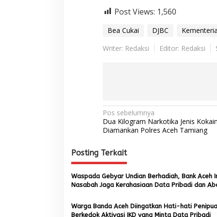
Post Views:
1,560
Bea Cukai
DJBC
Kementeri
Writer: Redaksi
Editor: Redaksi
N
Pos sebelumnya
Dua Kilogram Narkotika Jenis Kokain
a
Diamankan Polres Aceh Tamiang
v
Posting Terkait
i
g
Waspada Gebyar Undian Berhadiah, Bank Aceh 
a
Nasabah Jaga Kerahasiaan Data Pribadi dan Ab
s
Pesan Hoax
Warga Banda Aceh Diingatkan Hati-hati Penipu
i
Berkedok Aktivasi IKD yang Minta Data Pribadi