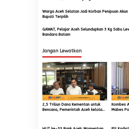
p
o
Warga Aceh Selatan Jadi Korban Penipuan Akun
Bupati Terpilih
s
GAWAT, Pelajar Aceh Selundupkan 3 Kg Sabu Le
Bandara Batam
Jangan Lewatkan
2,5 Triliun Dana Kementan untuk
Kombes An
Bencana, Pemerintah Aceh kelola
Mabes Pol
9,7 Miliar Rupiah
TIK sebag
Kapolres
HUT ke-53 Bank Aceh: Momentum
Plt Kadis