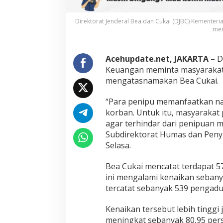
p
u
a
Direktorat Jenderal Bea dan Cukai (DJBC) Kement
n
men
Acehupdate.net, JAKARTA
– D
Keuangan meminta masyarakat
mengatasnamakan Bea Cukai.
“Para penipu memanfaatkan na
korban. Untuk itu, masyarakat
agar terhindar dari penipuan 
Subdirektorat Humas dan Penyul
Selasa.
Bea Cukai mencatat terdapat 
ini mengalami kenaikan seban
tercatat sebanyak 539 pengadu
Kenaikan tersebut lebih tingg
meningkat sebanyak 80,95 per