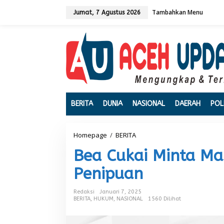
L
Tambahkan Menu
e
Jumat, 7 Agustus 2026
w
a
t
i
k
e
k
o
n
t
BERITA
DUNIA
NASIONAL
DAERAH
POL
e
n
Homepage
/
BERITA
B
e
Bea Cukai Minta M
a
C
Penipuan
u
k
a
Redaksi
Januari 7, 2025
i
BERITA
,
HUKUM
,
NASIONAL
1560 Dilihat
M
i