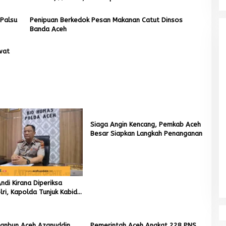
 Palsu
Penipuan Berkedok Pesan Makanan Catut Dinsos
Banda Aceh
wat
Siaga Angin Kencang, Pemkab Aceh
Besar Siapkan Langkah Penanganan
di Kirana Diperiksa
ri, Kapolda Tunjuk Kabid
ai Pelaksana Tugas
ta Banda Aceh
tanbun Aceh Azanuddin
Pemerintah Aceh Angkat 228 PNS