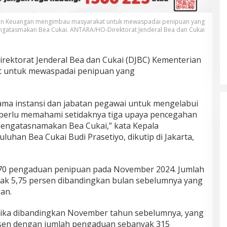
erian Keuangan mengimbau masyarakat untuk mewaspadai penipuan yang
gatasmakan Bea Cukai. ANTARA/HO-Direktorat Jenderal Bea dan Cukai
irektorat Jenderal Bea dan Cukai (DJBC) Kementerian
 untuk mewaspadai penipuan yang
ma instansi dan jabatan pegawai untuk mengelabui
 perlu memahami setidaknya tiga upaya pencegahan
mengatasnamakan Bea Cukai,” kata Kepala
uhan Bea Cukai Budi Prasetiyo, dikutip di Jakarta,
570 pengaduan penipuan pada November 2024. Jumlah
yak 5,75 persen dibandingkan bulan sebelumnya yang
an.
i jika dibandingkan November tahun sebelumnya, yang
sen dengan jumlah pengaduan sebanyak 315