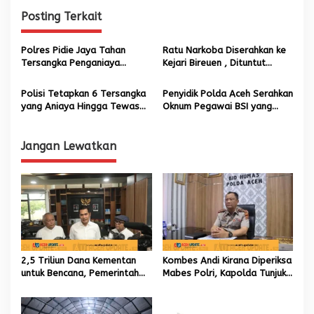
g
Posting Terkait
a
s
Polres Pidie Jaya Tahan
Ratu Narkoba Diserahkan ke
i
Tersangka Penganiaya
Kejari Bireuen , Dituntut
p
Wartawan
Hukuman Mati
Polisi Tetapkan 6 Tersangka
Penyidik Polda Aceh Serahkan
o
yang Aniaya Hingga Tewas
Oknum Pegawai BSI yang
s
Pria Diduga Berkhalwat di
Salah Gunakan Dana Nasabah
Tibang
ke Jaksa
Jangan Lewatkan
2,5 Triliun Dana Kementan
Kombes Andi Kirana Diperiksa
untuk Bencana, Pemerintah
Mabes Polri, Kapolda Tunjuk
Aceh kelola 9,7 Miliar Rupiah
Kabid TIK sebagai Pelaksana
Tugas Kapolresta Banda
Aceh