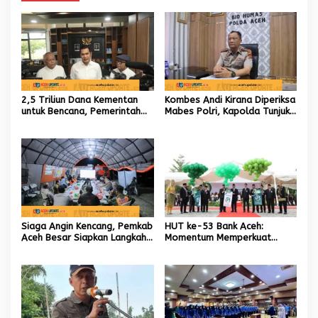
2,5 Triliun Dana Kementan
Kombes Andi Kirana Diperiksa
untuk Bencana, Pemerintah
Mabes Polri, Kapolda Tunjuk
Aceh kelola 9,7 Miliar Rupiah
Kabid TIK sebagai Pelaksana
Tugas Kapolresta Banda
Aceh
Siaga Angin Kencang, Pemkab
HUT ke-53 Bank Aceh:
Aceh Besar Siapkan Langkah
Momentum Memperkuat
Penanganan
Amanah, Menumbuhkan
Keberkahan Bagi Aceh