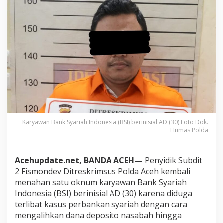
a
h
h
i
n
g
g
a
R
p
7
0
0
Karyawan Bank Syariah Indonesia (BSI) berinisial AD (30) Foto Dok.
J
Humas Polda
u
t
a
R
Acehupdate.net, BANDA ACEH—
Penyidik Subdit
u
2 Fismondev Ditreskrimsus Polda Aceh kembali
p
menahan satu oknum karyawan Bank Syariah
i
Indonesia (BSI) berinisial AD (30) karena diduga
a
terlibat kasus perbankan syariah dengan cara
h
,
mengalihkan dana deposito nasabah hingga
K