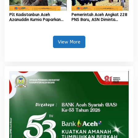
Plt Kadistanbun Aceh
Pemerintah Aceh Angkat 228
Azanuddin Kurnia Paparkan
PNS Baru, ASN Diminta
Empat Strategi Pemulihan
Wujudkan Etos Kerja yang
Sawah Rusak Berat
Tinggi
Pascabencana
View More