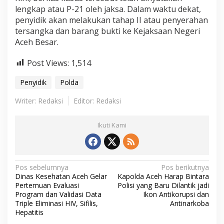
lengkap atau P-21 oleh jaksa. Dalam waktu dekat,
penyidik akan melakukan tahap II atau penyerahan
tersangka dan barang bukti ke Kejaksaan Negeri
Aceh Besar.
Post Views:
1,514
Penyidik
Polda
Writer: Redaksi
Editor: Redaksi
Ikuti Kami
N
Pos sebelumnya
Pos berikutnya
Dinas Kesehatan Aceh Gelar
Kapolda Aceh Harap Bintara
a
Pertemuan Evaluasi
Polisi yang Baru Dilantik jadi
Program dan Validasi Data
Ikon Antikorupsi dan
v
Triple Eliminasi HIV, Sifilis,
Antinarkoba
i
Hepatitis