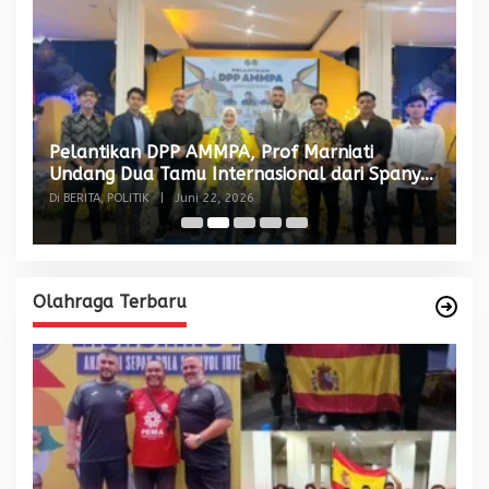
Pelantikan DPP AMMPA, Prof Marniati
W
Undang Dua Tamu Internasional dari Spanyol
S
dan Malaysia
Di BERITA, POLITIK
|
Juni 22, 2026
Di
Olahraga Terbaru