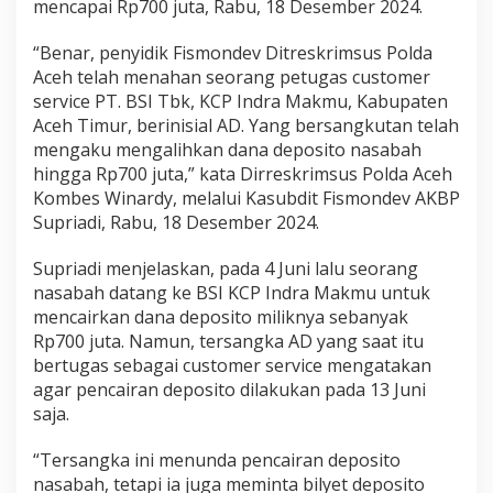
mencapai Rp700 juta, Rabu, 18 Desember 2024.
a
r
“Benar, penyidik Fismondev Ditreskrimsus Polda
y
Aceh telah menahan seorang petugas customer
a
w
service PT. BSI Tbk, KCP Indra Makmu, Kabupaten
a
Aceh Timur, berinisial AD. Yang bersangkutan telah
n
mengaku mengalihkan dana deposito nasabah
B
hingga Rp700 juta,” kata Dirreskrimsus Polda Aceh
S
I
Kombes Winardy, melalui Kasubdit Fismondev AKBP
D
Supriadi, Rabu, 18 Desember 2024.
i
t
Supriadi menjelaskan, pada 4 Juni lalu seorang
a
nasabah datang ke BSI KCP Indra Makmu untuk
h
a
mencairkan dana deposito miliknya sebanyak
n
Rp700 juta. Namun, tersangka AD yang saat itu
bertugas sebagai customer service mengatakan
agar pencairan deposito dilakukan pada 13 Juni
saja.
“Tersangka ini menunda pencairan deposito
nasabah, tetapi ia juga meminta bilyet deposito