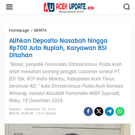
L
e
w
a
t
i
Homepage
/
BERITA
A
k
l
Alihkan Deposito Nasabah hingga
e
i
k
h
Rp700 Juta Rupiah, Karyawan BSI
o
k
Ditahan
n
a
t
n
"Benar, penyidik Fismondev Ditreskrimsus Polda Aceh
e
D
telah menahan seorang petugas customer service PT.
n
e
BSI Tbk, KCP Indra Makmu, Kabupaten Aceh Timur,
p
o
berinisial AD, " kata Dirreskrimsus Polda Aceh Kombes
s
Winardy, melalui Kasubdit Fismondev AKBP Supriadi,
i
Rabu, 18 Desember 2024.
t
o
Redaksi
Desember 18, 2024
N
BERITA
,
HUKUM
1514 Dilihat
a
s
a
b