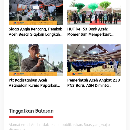
Siaga Angin Kencang, Pemkab
HUT ke-53 Bank Aceh:
Aceh Besar Siapkan Langkah
Momentum Memperkuat
Penanganan
Amanah, Menumbuhkan
Keberkahan Bagi Aceh
Plt Kadistanbun Aceh
Pemerintah Aceh Angkat 228
Azanuddin Kurnia Paparkan
PNS Baru, ASN Diminta
Empat Strategi Pemulihan
Wujudkan Etos Kerja yang
Sawah Rusak Berat
Tinggi
Pascabencana
Tinggalkan Balasan
Alamat email Anda tidak akan dipublikasikan.
Ruas yang wajib
ditandai
*