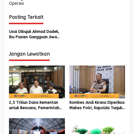
i
Operasi
g
Posting Terkait
a
s
Usai Dibujuk Ahmad Dadek,
i
Ibu Pasien Gangguan Jiwa
p
Perbolehkan Anaknya Dibawa
ke Rumah Sakit
o
Jangan Lewatkan
s
2,5 Triliun Dana Kementan
Kombes Andi Kirana Diperiksa
untuk Bencana, Pemerintah
Mabes Polri, Kapolda Tunjuk
Aceh kelola 9,7 Miliar Rupiah
Kabid TIK sebagai Pelaksana
Tugas Kapolresta Banda
Aceh