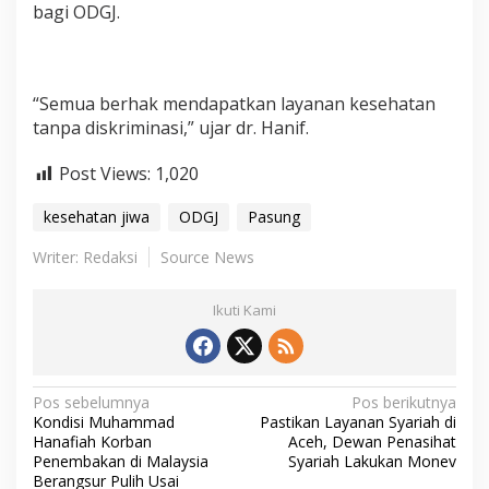
bagi ODGJ.
“Semua berhak mendapatkan layanan kesehatan
tanpa diskriminasi,” ujar dr. Hanif.
Post Views:
1,020
kesehatan jiwa
ODGJ
Pasung
Writer: Redaksi
Source News
Ikuti Kami
N
Pos sebelumnya
Pos berikutnya
Kondisi Muhammad
Pastikan Layanan Syariah di
a
Hanafiah Korban
Aceh, Dewan Penasihat
Penembakan di Malaysia
Syariah Lakukan Monev
v
Berangsur Pulih Usai