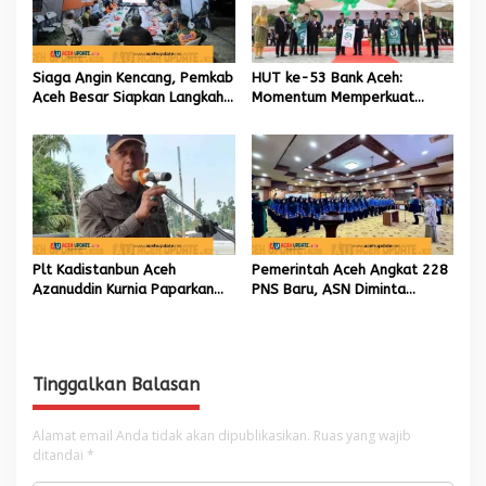
Siaga Angin Kencang, Pemkab
HUT ke-53 Bank Aceh:
Aceh Besar Siapkan Langkah
Momentum Memperkuat
Penanganan
Amanah, Menumbuhkan
Keberkahan Bagi Aceh
Plt Kadistanbun Aceh
Pemerintah Aceh Angkat 228
Azanuddin Kurnia Paparkan
PNS Baru, ASN Diminta
Empat Strategi Pemulihan
Wujudkan Etos Kerja yang
Sawah Rusak Berat
Tinggi
Pascabencana
Tinggalkan Balasan
Alamat email Anda tidak akan dipublikasikan.
Ruas yang wajib
ditandai
*