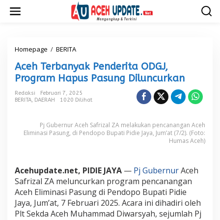
L
e
w
a
t
i
Homepage
/
BERITA
A
k
c
Aceh Terbanyak Penderita ODGJ,
e
e
k
h
Program Hapus Pasung Diluncurkan
o
T
n
e
Redaksi
Februari 7, 2025
t
BERITA
,
DAERAH
1020 Dilihat
r
e
b
n
a
Pj Gubernur Aceh Safrizal ZA melakukan pencanangan Aceh
n
Eliminasi Pasung, di Pendopo Bupati Pidie Jaya, Jum’at (7/2). (Foto:
y
Humas Aceh)
a
k
P
Acehupdate.net, PIDIE JAYA
—
Pj Gubernur
Aceh
e
Safrizal ZA meluncurkan program pencanangan
n
d
Aceh Eliminasi Pasung di Pendopo Bupati Pidie
e
Jaya, Jum’at, 7 Februari 2025. Acara ini dihadiri oleh
r
Plt Sekda Aceh Muhammad Diwarsyah, sejumlah Pj
i