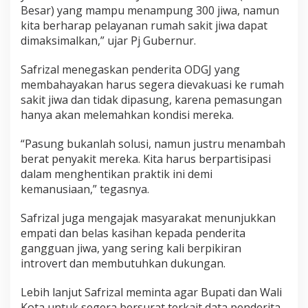
Besar) yang mampu menampung 300 jiwa, namun
D
i
kita berharap pelayanan rumah sakit jiwa dapat
l
dimaksimalkan,” ujar Pj Gubernur.
u
n
Safrizal menegaskan penderita ODGJ yang
c
membahayakan harus segera dievakuasi ke rumah
u
r
sakit jiwa dan tidak dipasung, karena pemasungan
k
hanya akan melemahkan kondisi mereka.
a
n
“Pasung bukanlah solusi, namun justru menambah
berat penyakit mereka. Kita harus berpartisipasi
dalam menghentikan praktik ini demi
kemanusiaan,” tegasnya.
Safrizal juga mengajak masyarakat menunjukkan
empati dan belas kasihan kepada penderita
gangguan jiwa, yang sering kali berpikiran
introvert dan membutuhkan dukungan.
Lebih lanjut Safrizal meminta agar Bupati dan Wali
Kota untuk segera bersurat terkait data penderita