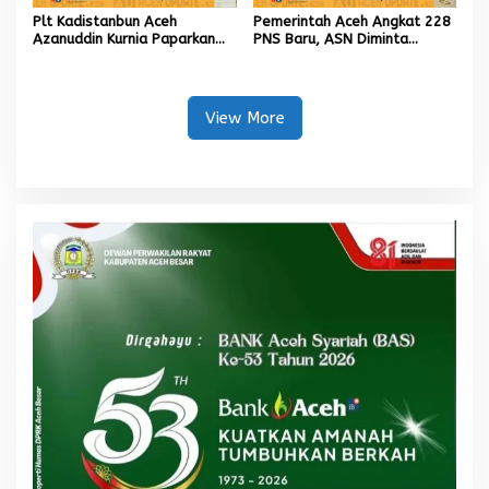
Plt Kadistanbun Aceh
Pemerintah Aceh Angkat 228
Azanuddin Kurnia Paparkan
PNS Baru, ASN Diminta
Empat Strategi Pemulihan
Wujudkan Etos Kerja yang
Sawah Rusak Berat
Tinggi
Pascabencana
View More