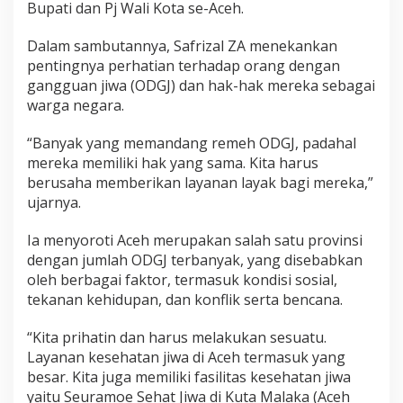
Bupati dan Pj Wali Kota se-Aceh.
t
a
O
Dalam sambutannya, Safrizal ZA menekankan
D
pentingnya perhatian terhadap orang dengan
G
gangguan jiwa (ODGJ) dan hak-hak mereka sebagai
J
warga negara.
,
P
r
“Banyak yang memandang remeh ODGJ, padahal
o
mereka memiliki hak yang sama. Kita harus
g
berusaha memberikan layanan layak bagi mereka,”
r
ujarnya.
a
m
H
Ia menyoroti Aceh merupakan salah satu provinsi
a
dengan jumlah ODGJ terbanyak, yang disebabkan
p
oleh berbagai faktor, termasuk kondisi sosial,
u
tekanan kehidupan, dan konflik serta bencana.
s
P
a
“Kita prihatin dan harus melakukan sesuatu.
s
Layanan kesehatan jiwa di Aceh termasuk yang
u
besar. Kita juga memiliki fasilitas kesehatan jiwa
n
yaitu Seuramoe Sehat Jiwa di Kuta Malaka (Aceh
g