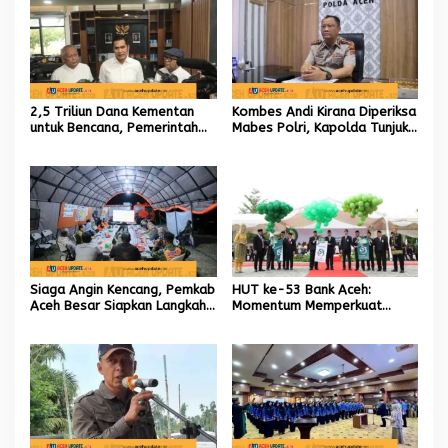
2,5 Triliun Dana Kementan
Kombes Andi Kirana Diperiksa
untuk Bencana, Pemerintah
Mabes Polri, Kapolda Tunjuk
Aceh kelola 9,7 Miliar Rupiah
Kabid TIK sebagai Pelaksana
Tugas Kapolresta Banda
Aceh
Siaga Angin Kencang, Pemkab
HUT ke-53 Bank Aceh:
Aceh Besar Siapkan Langkah
Momentum Memperkuat
Penanganan
Amanah, Menumbuhkan
Keberkahan Bagi Aceh