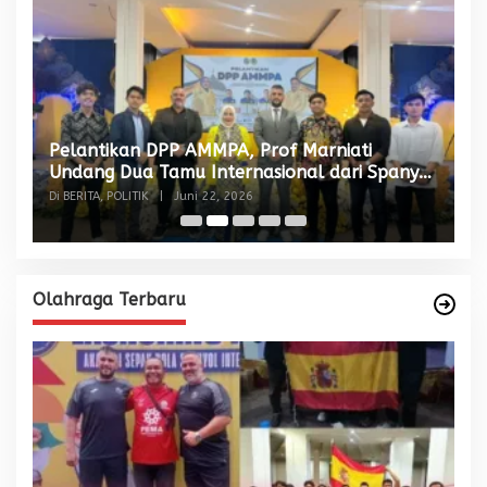
Pelantikan DPP AMMPA, Prof Marniati
W
Undang Dua Tamu Internasional dari Spanyol
S
dan Malaysia
Di BERITA, POLITIK
|
Juni 22, 2026
Di
Olahraga Terbaru