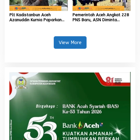
Plt Kadistanbun Aceh
Pemerintah Aceh Angkat 228
Azanuddin Kurnia Paparkan
PNS Baru, ASN Diminta
Empat Strategi Pemulihan
Wujudkan Etos Kerja yang
Sawah Rusak Berat
Tinggi
Pascabencana
View More