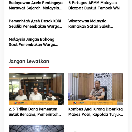
a
Budayawan Aceh: Pentingnya
6 Petugas APMM Malaysia
s
Merawat Sejarah, Malaysia
Dicopot Buntut Tembak WNI
Miliki Beragam Museum di
i
Berbagai Negara Bagian
Pemerintah Aceh Desak KBRI
Wisatawan Malaysia
p
Selidiki Penembakan Warga
Ramaikan Safari Subuh
Aceh di Malaysia
Berjamaah di Banda Aceh
o
Malaysia Jangan Bohong
s
Soal Penembakan Warga
Indonesia di Selangor
Jangan Lewatkan
2,5 Triliun Dana Kementan
Kombes Andi Kirana Diperiksa
untuk Bencana, Pemerintah
Mabes Polri, Kapolda Tunjuk
Aceh kelola 9,7 Miliar Rupiah
Kabid TIK sebagai Pelaksana
Tugas Kapolresta Banda
Aceh