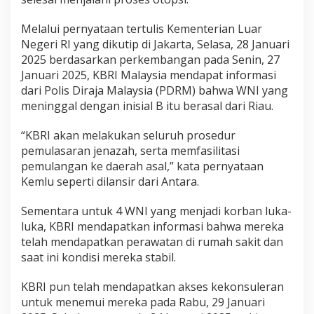
l
a
Melalui pernyataan tertulis Kementerian Luar
y
Negeri RI yang dikutip di Jakarta, Selasa, 28 Januari
s
2025 berdasarkan perkembangan pada Senin, 27
i
a
Januari 2025, KBRI Malaysia mendapat informasi
D
dari Polis Diraja Malaysia (PDRM) bahwa WNI yang
i
meninggal dengan inisial B itu berasal dari Riau.
p
u
“KBRI akan melakukan seluruh prosedur
l
a
pemulasaran jenazah, serta memfasilitasi
n
pemulangan ke daerah asal,” kata pernyataan
g
Kemlu seperti dilansir dari Antara.
k
a
Sementara untuk 4 WNI yang menjadi korban luka-
n
U
luka, KBRI mendapatkan informasi bahwa mereka
s
telah mendapatkan perawatan di rumah sakit dan
a
saat ini kondisi mereka stabil.
i
O
KBRI pun telah mendapatkan akses kekonsuleran
t
o
untuk menemui mereka pada Rabu, 29 Januari
p