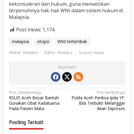
kekonsuleran dan hukum, guna memastikan
terpenuhinya hak-hak WNI dalam sistem hukum di
Malaysia.
Post Views:
1,174
malaysia
otopsi
WNI tertembak
Writer: Redaksi
Editor: Redaksi
Source News
Ikuti Kami
N
Pos sebelumnya
Pos berikutnya
RSUD Aceh Besar Bantah
Polda Aceh Periksa Ipda YF:
a
Gunakan Obat Kadaluarsa
Bila Terbukti Melanggar
Pada Pasien Mata
Akan Diproses
v
i
Posting Terkait
g