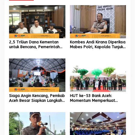
2,5 Triliun Dana Kementan
Kombes Andi Kirana Diperiksa
untuk Bencana, Pemerintah
Mabes Polri, Kapolda Tunjuk
Aceh kelola 9,7 Miliar Rupiah
Kabid TIK sebagai Pelaksana
Tugas Kapolresta Banda
Aceh
Siaga Angin Kencang, Pemkab
HUT ke-53 Bank Aceh:
Aceh Besar Siapkan Langkah
Momentum Memperkuat
Penanganan
Amanah, Menumbuhkan
Keberkahan Bagi Aceh