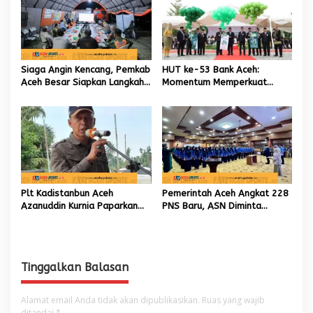
Siaga Angin Kencang, Pemkab
HUT ke-53 Bank Aceh:
Aceh Besar Siapkan Langkah
Momentum Memperkuat
Penanganan
Amanah, Menumbuhkan
Keberkahan Bagi Aceh
Plt Kadistanbun Aceh
Pemerintah Aceh Angkat 228
Azanuddin Kurnia Paparkan
PNS Baru, ASN Diminta
Empat Strategi Pemulihan
Wujudkan Etos Kerja yang
Sawah Rusak Berat
Tinggi
Pascabencana
Tinggalkan Balasan
Alamat email Anda tidak akan dipublikasikan.
Ruas yang wajib
ditandai
*