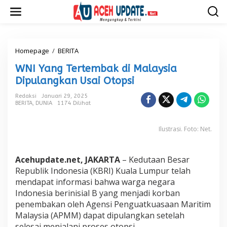
L
e
w
a
t
i
Homepage
/
BERITA
W
k
N
WNI Yang Tertembak di Malaysia
e
I
k
Y
Dipulangkan Usai Otopsi
o
a
n
n
Redaksi
Januari 29, 2025
t
BERITA
,
DUNIA
1174 Dilihat
g
e
T
n
e
Ilustrasi. Foto: Net.
r
t
e
Acehupdate.net, JAKARTA
– Kedutaan Besar
m
b
Republik Indonesia (KBRI) Kuala Lumpur telah
a
mendapat informasi bahwa warga negara
k
Indonesia berinisial B yang menjadi korban
d
penembakan oleh Agensi Penguatkuasaan Maritim
i
Malaysia (APMM) dapat dipulangkan setelah
M
a
selesai menjalani proses otopsi.