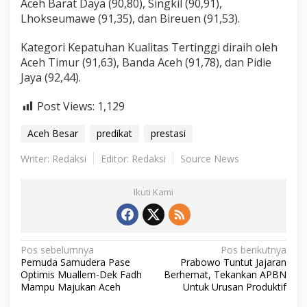
Aceh Barat Daya (90,80), Singkil (90,91),
Lhokseumawe (91,35), dan Bireuen (91,53).
Kategori Kepatuhan Kualitas Tertinggi diraih oleh
Aceh Timur (91,63), Banda Aceh (91,78), dan Pidie
Jaya (92,44).
Post Views:
1,129
Aceh Besar
predikat
prestasi
Writer: Redaksi
Editor: Redaksi
Source News
Ikuti Kami
N
Pos sebelumnya
Pos berikutnya
Pemuda Samudera Pase
Prabowo Tuntut Jajaran
a
Optimis Muallem-Dek Fadh
Berhemat, Tekankan APBN
Mampu Majukan Aceh
Untuk Urusan Produktif
v