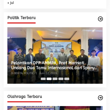
« Jul
Politik Terbaru
Pelantikan DPP AMMPA, Prof Marniati
W
Undang Dua Tamu Internasional dari Spanyol
S
dan Malaysia
Di BERITA, POLITIK
|
Juni 22, 2026
Di
Olahraga Terbaru