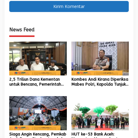
News Feed
2,5 Triliun Dana Kementan
Kombes Andi Kirana Diperiksa
untuk Bencana, Pemerintah
Mabes Polri, Kapolda Tunjuk
Aceh kelola 9,7 Miliar Rupiah
Kabid TIK sebagai Pelaksana
Tugas Kapolresta Banda
Aceh
Siaga Angin Kencang, Pemkab
HUT ke-53 Bank Aceh: