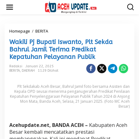
L
e
w
a
t
i
Homepage
/
BERITA
W
k
a
Wakili Pj Bupati Iswanto, Plt Sekda
e
k
k
i
Bahrul Jamil Terima Predikat
o
l
Kepatuhan Pelayanan Publik
n
i
t
P
Redaksi
Januari 22, 2025
e
j
BERITA
,
DAERAH
1129 Dilihat
n
B
u
Plt Sekdakab Aceh Besar, Bahrul Jamil foto bersama Asisten dan
p
Kepala OPD seusai menerima penganugerahan Predikat Penilaian
a
Kepatuhan Penyelenggaraan Pelayanan Publik Tahun 2024 di Anjong
t
Mon Mata, Banda Aceh, Selasa, 21 Januari 2025. (Foto MC Aceh
i
Besar)
I
s
w
Acehupdate.net, BANDA ACEH –
Kabupaten Aceh
a
Besar kembali mencatatkan prestasi
n
t
membanggakan. Kali ini mendapat Predikat