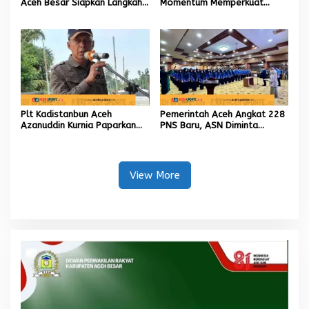
Aceh Besar Siapkan Langkah
Momentum Memperkuat
Penanganan
Amanah, Menumbuhkan
Keberkahan Bagi Aceh
Plt Kadistanbun Aceh
Pemerintah Aceh Angkat 228
Azanuddin Kurnia Paparkan
PNS Baru, ASN Diminta
Empat Strategi Pemulihan
Wujudkan Etos Kerja yang
Sawah Rusak Berat
Tinggi
Pascabencana
View More