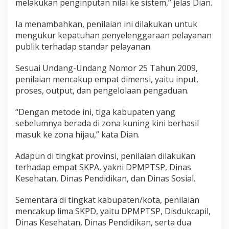
melakukan penginputan nilai ke sistem,” jelas Dian.
m
a
Ia menambahkan, penilaian ini dilakukan untuk
P
mengukur kepatuhan penyelenggaraan pelayanan
r
e
publik terhadap standar pelayanan.
d
i
Sesuai Undang-Undang Nomor 25 Tahun 2009,
k
penilaian mencakup empat dimensi, yaitu input,
a
proses, output, dan pengelolaan pengaduan.
t
K
e
“Dengan metode ini, tiga kabupaten yang
p
sebelumnya berada di zona kuning kini berhasil
a
masuk ke zona hijau,” kata Dian.
t
u
h
Adapun di tingkat provinsi, penilaian dilakukan
a
terhadap empat SKPA, yakni DPMPTSP, Dinas
n
Kesehatan, Dinas Pendidikan, dan Dinas Sosial.
P
e
Sementara di tingkat kabupaten/kota, penilaian
l
a
mencakup lima SKPD, yaitu DPMPTSP, Disdukcapil,
y
Dinas Kesehatan, Dinas Pendidikan, serta dua
a