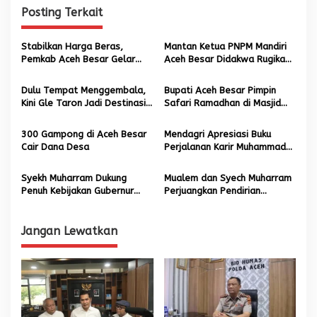
i
Posting Terkait
g
a
Stabilkan Harga Beras,
Mantan Ketua PNPM Mandiri
s
Pemkab Aceh Besar Gelar
Aceh Besar Didakwa Rugikan
Pangan Murah di Darul Imarah
Negara Rp 1,6 Miliar
i
Dulu Tempat Menggembala,
Bupati Aceh Besar Pimpin
p
Kini Gle Taron Jadi Destinasi
Safari Ramadhan di Masjid
Favorit Akhir Pekan
Mujahidin Lamlhom
o
300 Gampong di Aceh Besar
Mendagri Apresiasi Buku
s
Cair Dana Desa
Perjalanan Karir Muhammad
Iswanto
Syekh Muharram Dukung
Mualem dan Syech Muharram
Penuh Kebijakan Gubernur
Perjuangkan Pendirian
Aceh Hapus Barcode BBM
Kampus IPDN di Aceh Besar
Jangan Lewatkan