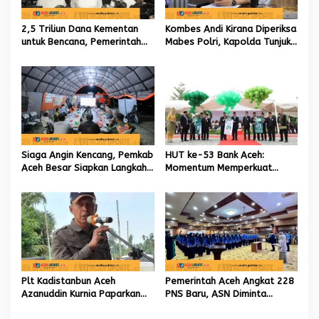
2,5 Triliun Dana Kementan
Kombes Andi Kirana Diperiksa
untuk Bencana, Pemerintah
Mabes Polri, Kapolda Tunjuk
Aceh kelola 9,7 Miliar Rupiah
Kabid TIK sebagai Pelaksana
Tugas Kapolresta Banda
Aceh
Siaga Angin Kencang, Pemkab
HUT ke-53 Bank Aceh:
Aceh Besar Siapkan Langkah
Momentum Memperkuat
Penanganan
Amanah, Menumbuhkan
Keberkahan Bagi Aceh
Plt Kadistanbun Aceh
Pemerintah Aceh Angkat 228
Azanuddin Kurnia Paparkan
PNS Baru, ASN Diminta
Empat Strategi Pemulihan
Wujudkan Etos Kerja yang