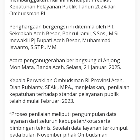
o
Kepatuhan Pelayanan Publik Tahun 2024 dari
,
Ombudsman RI.
P
l
Penghargaan bergengsi ini diterima oleh Plt
t
S
Sekdakab Aceh Besar, Bahrul Jamil, S.Sos., M.Si
e
mewakili Pj Bupati Aceh Besar, Muhammad
k
Iswanto, S.STP., MM.
d
a
Acara penganugerahan berlangsung di Anjong
B
a
Mon Mata, Banda Aceh, Selasa, 21 Januari 2025.
h
r
Kepala Perwakilan Ombudsman RI Provinsi Aceh,
u
Dian Rubianty, SEAk., MPA., menjelaskan,
penilaian
l
kepatuhan terhadap standar pelayanan publik
J
a
telah dimulai Februari 2023.
m
i
“Proses penilaian meliputi pengumpulan data
l
layanan dari seluruh kabupaten/kota serta
T
bimbingan teknis. Setelah data layanan terkumpul,
e
r
pada bulan November pihak Ombudsman
i