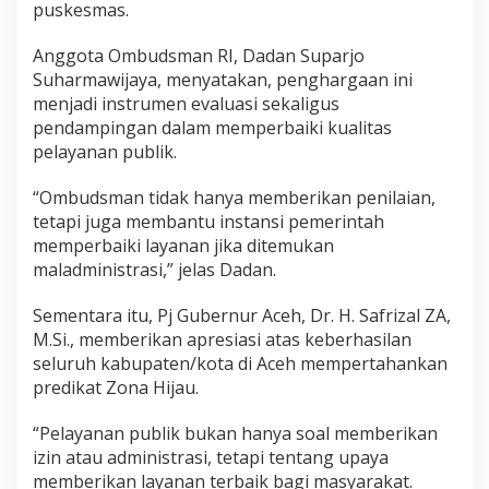
puskesmas.
n
a
Anggota Ombudsman RI, Dadan Suparjo
n
P
Suharmawijaya, menyatakan, penghargaan ini
u
menjadi instrumen evaluasi sekaligus
b
pendampingan dalam memperbaiki kualitas
l
pelayanan publik.
i
k
“Ombudsman tidak hanya memberikan penilaian,
tetapi juga membantu instansi pemerintah
memperbaiki layanan jika ditemukan
maladministrasi,” jelas Dadan.
Sementara itu, Pj Gubernur Aceh, Dr. H. Safrizal ZA,
M.Si., memberikan apresiasi atas keberhasilan
seluruh kabupaten/kota di Aceh mempertahankan
predikat Zona Hijau.
“Pelayanan publik bukan hanya soal memberikan
izin atau administrasi, tetapi tentang upaya
memberikan layanan terbaik bagi masyarakat.