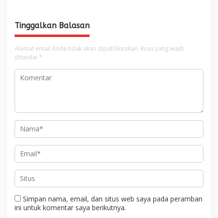
Sawah Rusak Berat
Tinggi
Pascabencana
Tinggalkan Balasan
Alamat email Anda tidak akan dipublikasikan.
Ruas yang wajib
ditandai
*
Simpan nama, email, dan situs web saya pada peramban
ini untuk komentar saya berikutnya.