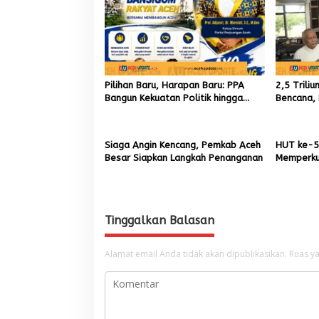
s
i
p
o
Pilihan Baru, Harapan Baru: PPA
2,5 Trili
s
Bangun Kekuatan Politik hingga
Bencana, 
Akar Rumput Aceh
9,7 Milia
Siaga Angin Kencang, Pemkab Aceh
HUT ke-5
Besar Siapkan Langkah Penanganan
Memperku
Menumbuh
Aceh
Tinggalkan Balasan
Alamat email Anda tidak akan dipublikasikan.
Ruas ya