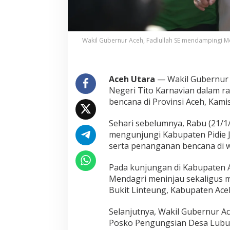
s
k
o
P
e
Wakil Gubernur Aceh, Fadlullah SE mendampingi 
n
g
u
n
Aceh Utara
— Wakil Gubernur 
g
Negeri Tito Karnavian dalam r
s
bencana di Provinsi Aceh, Kamis
i
a
Sehari sebelumnya, Rabu (21/
n
T
mengunjungi Kabupaten Pidie 
e
serta penanganan bencana di w
r
d
Pada kunjungan di Kabupaten 
a
Mendagri meninjau sekaligus 
m
p
Bukit Linteung, Kabupaten Ace
a
k
Selanjutnya, Wakil Gubernur 
B
Posko Pengungsian Desa Lubu
e