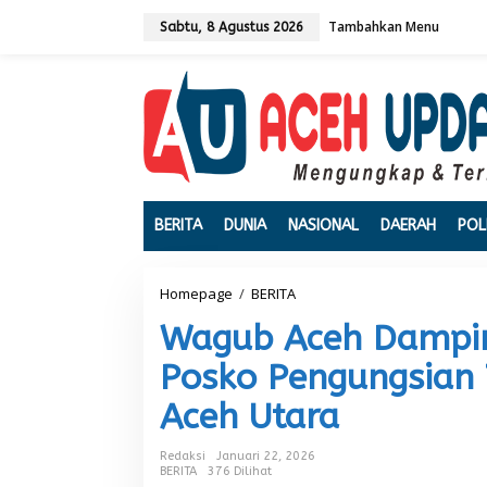
L
Tambahkan Menu
e
Sabtu, 8 Agustus 2026
w
a
t
i
k
e
k
o
n
t
BERITA
DUNIA
NASIONAL
DAERAH
POL
e
n
Homepage
/
BERITA
W
a
Wagub Aceh Dampin
g
u
Posko Pengungsian
b
A
Aceh Utara
c
e
h
Redaksi
Januari 22, 2026
D
BERITA
376 Dilihat