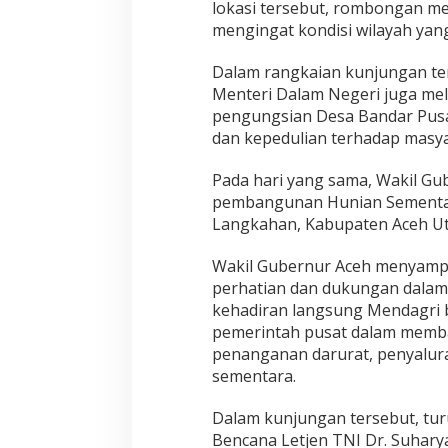
lokasi tersebut, rombongan 
n
c
mengingat kondisi wilayah yan
a
n
Dalam rangkaian kunjungan te
a
Menteri Dalam Negeri juga me
d
pengungsian Desa Bandar Pus
i
A
dan kepedulian terhadap masy
c
e
Pada hari yang sama, Wakil G
h
pembangunan Hunian Sementar
U
Langkahan, Kabupaten Aceh Ut
t
a
r
Wakil Gubernur Aceh menyampa
a
perhatian dan dukungan dalam
kehadiran langsung Mendagri 
pemerintah pusat dalam memba
penanganan darurat, penyalur
sementara.
Dalam kunjungan tersebut, tu
Bencana Letjen TNI Dr. Suharyan