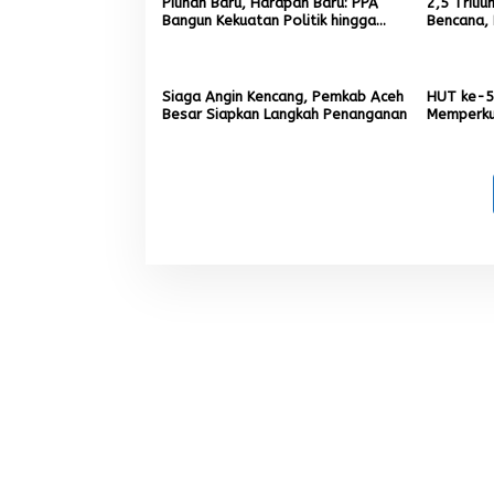
Pilihan Baru, Harapan Baru: PPA
2,5 Trili
Bangun Kekuatan Politik hingga
Bencana, 
Akar Rumput Aceh
9,7 Milia
Siaga Angin Kencang, Pemkab Aceh
HUT ke-5
Besar Siapkan Langkah Penanganan
Memperku
Menumbuh
Aceh