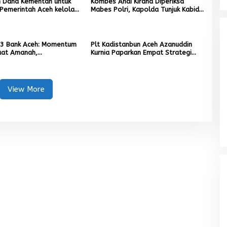
un Dana Kementan untuk
Kombes Andi Kirana Diperiksa
Pemerintah Aceh kelola
Mabes Polri, Kapolda Tunjuk Kabid
r Rupiah
TIK sebagai Pelaksana Tugas
Kapolresta Banda Aceh
3 Bank Aceh: Momentum
Plt Kadistanbun Aceh Azanuddin
at Amanah,
Kurnia Paparkan Empat Strategi
kan Keberkahan Bagi
Pemulihan Sawah Rusak Berat
Pascabencana
View More
Mualem tunjuk Wan Malaya jadi Pj
Ketua Partai Aceh Nagan Raya
Di BERITA, POLITIK
|
Juli 30, 2026