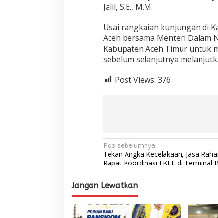
Jalil, S.E., M.M.
Usai rangkaian kunjungan di 
Aceh bersama Menteri Dalam N
Kabupaten Aceh Timur untuk m
sebelum selanjutnya melanjutk
Post Views:
376
N
Pos sebelumnya
Tekan Angka Kecelakaan, Jasa Rahar
a
Rapat Koordinasi FKLL di Terminal B
v
Jangan Lewatkan
i
g
a