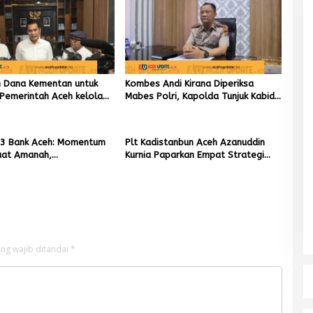
un Dana Kementan untuk
Kombes Andi Kirana Diperiksa
Pemerintah Aceh kelola
Mabes Polri, Kapolda Tunjuk Kabid
r Rupiah
TIK sebagai Pelaksana Tugas
Kapolresta Banda Aceh
3 Bank Aceh: Momentum
Plt Kadistanbun Aceh Azanuddin
at Amanah,
Kurnia Paparkan Empat Strategi
kan Keberkahan Bagi
Pemulihan Sawah Rusak Berat
Pascabencana
ng wajib ditandai
*