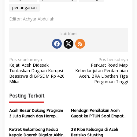
penanganan
Editor: Achyar Abdullah
Ikuti Kami
N
Pos sebelumnya
Pos berikutnya
Kejati Aceh Didesak
Perkuat Road Map
a
Tuntaskan Dugaan Korupsi
Keberlanjutan Perdamaian
Beasiswa di BPSDM Rp 420
Aceh, BRA Libatkan Tiga
v
Miliar
Perguruan Tinggi
i
g
Posting Terkait
a
s
Aceh Besar Dukung Program
Mendagri Persilakan Aceh
3 Juta Rumah dan Harap
Gugat ke PTUN Soal Empat
i
Harga Beras Stabil Kembali
Pulau Masuk Wilayah Sumut
p
Retret Gelombang Kedua
38 Ribu Keluarga di Aceh
Kepala Daerah Digelar Akhir
Berisiko Stunting