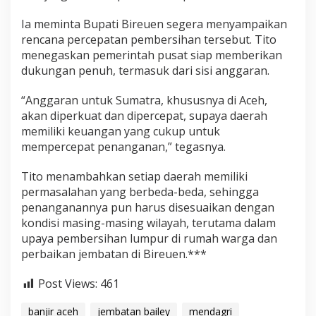
k
Ia meminta Bupati Bireuen segera menyampaikan
a
n
rencana percepatan pembersihan tersebut. Tito
J
menegaskan pemerintah pusat siap memberikan
e
dukungan penuh, termasuk dari sisi anggaran.
m
b
“Anggaran untuk Sumatra, khususnya di Aceh,
a
t
akan diperkuat dan dipercepat, supaya daerah
a
memiliki keuangan yang cukup untuk
n
mempercepat penanganan,” tegasnya.
Tito menambahkan setiap daerah memiliki
permasalahan yang berbeda-beda, sehingga
penanganannya pun harus disesuaikan dengan
kondisi masing-masing wilayah, terutama dalam
upaya pembersihan lumpur di rumah warga dan
perbaikan jembatan di Bireuen.***
Post Views:
461
banjir aceh
jembatan bailey
mendagri