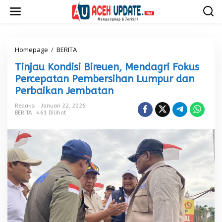
L
e
w
a
t
i
Homepage
/
BERITA
T
k
i
Tinjau Kondisi Bireuen, Mendagri Fokus
e
n
k
j
Percepatan Pembersihan Lumpur dan
o
a
Perbaikan Jembatan
n
u
t
K
Redaksi
Januari 22, 2026
e
o
BERITA
461 Dilihat
n
n
d
i
s
i
B
i
r
e
u
e
n