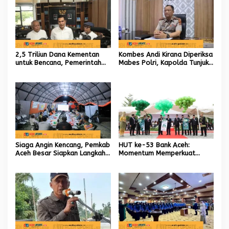
2,5 Triliun Dana Kementan
Kombes Andi Kirana Diperiksa
untuk Bencana, Pemerintah
Mabes Polri, Kapolda Tunjuk
Aceh kelola 9,7 Miliar Rupiah
Kabid TIK sebagai Pelaksana
Tugas Kapolresta Banda
Aceh
Siaga Angin Kencang, Pemkab
HUT ke-53 Bank Aceh:
Aceh Besar Siapkan Langkah
Momentum Memperkuat
Penanganan
Amanah, Menumbuhkan
Keberkahan Bagi Aceh