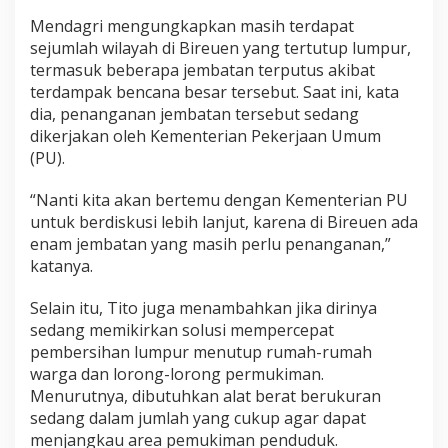
e
Mendagri mengungkapkan masih terdapat
m
sejumlah wilayah di Bireuen yang tertutup lumpur,
b
e
termasuk beberapa jembatan terputus akibat
r
terdampak bencana besar tersebut. Saat ini, kata
s
dia, penanganan jembatan tersebut sedang
i
dikerjakan oleh Kementerian Pekerjaan Umum
h
(PU).
a
n
L
“Nanti kita akan bertemu dengan Kementerian PU
u
untuk berdiskusi lebih lanjut, karena di Bireuen ada
m
enam jembatan yang masih perlu penanganan,”
p
katanya.
u
r
d
Selain itu, Tito juga menambahkan jika dirinya
a
sedang memikirkan solusi mempercepat
n
pembersihan lumpur menutup rumah-rumah
P
warga dan lorong-lorong permukiman.
e
r
Menurutnya, dibutuhkan alat berat berukuran
b
sedang dalam jumlah yang cukup agar dapat
a
menjangkau area pemukiman penduduk.
i