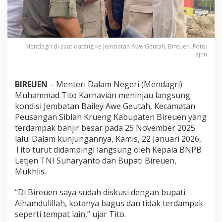
,
M
e
n
d
Mendagri di saat datang ke Jembatan Awe Geutah, Bireuen. Foto:
a
ajnn
g
r
i
BIREUEN
– Menteri Dalam Negeri (Mendagri)
F
Muhammad Tito Karnavian meninjau langsung
o
k
kondisi Jembatan Bailey Awe Geutah, Kecamatan
u
Peusangan Siblah Krueng Kabupaten Bireuen yang
s
terdampak banjir besar pada 25 November 2025
P
lalu. Dalam kunjungannya, Kamis, 22 Januari 2026,
e
r
Tito turut didampingi langsung oleh Kepala BNPB
c
Letjen TNI Suharyanto dan Bupati Bireuen,
e
Mukhlis.
p
a
“Di Bireuen saya sudah diskusi dengan bupati.
t
a
Alhamdulillah, kotanya bagus dan tidak terdampak
n
seperti tempat lain,” ujar Tito.
P