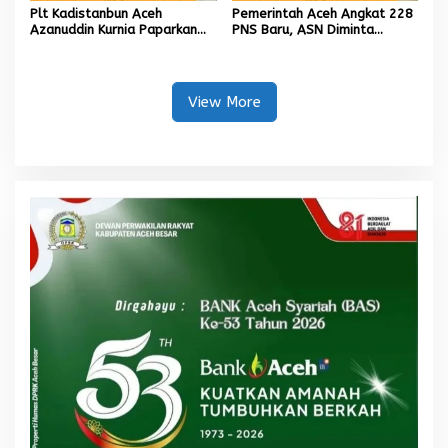
Plt Kadistanbun Aceh
Pemerintah Aceh Angkat 228
Azanuddin Kurnia Paparkan
PNS Baru, ASN Diminta
Empat Strategi Pemulihan
Wujudkan Etos Kerja yang
Sawah Rusak Berat
Tinggi
Pascabencana
View More