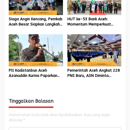
Siaga Angin Kencang, Pemkab
HUT ke-53 Bank Aceh:
Aceh Besar Siapkan Langkah
Momentum Memperkuat
Penanganan
Amanah, Menumbuhkan
Keberkahan Bagi Aceh
Plt Kadistanbun Aceh
Pemerintah Aceh Angkat 228
Azanuddin Kurnia Paparkan
PNS Baru, ASN Diminta
Empat Strategi Pemulihan
Wujudkan Etos Kerja yang
Sawah Rusak Berat
Tinggi
Pascabencana
Tinggalkan Balasan
Alamat email Anda tidak akan dipublikasikan.
Ruas yang wajib
ditandai
*