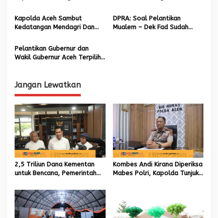
o
Juni di Jatinangor
s
Kapolda Aceh Sambut
DPRA: Soal Pelantikan
Kedatangan Mendagri Dan
Mualem – Dek Fad Sudah
Menteri Ekonomi Kreatif RI ke
Dibahas di Banmus
Aceh
Pelantikan Gubernur dan
Wakil Gubernur Aceh Terpilih
Tetap Tunggu Keputusan
Presiden
Jangan Lewatkan
2,5 Triliun Dana Kementan
Kombes Andi Kirana Diperiksa
untuk Bencana, Pemerintah
Mabes Polri, Kapolda Tunjuk
Aceh kelola 9,7 Miliar Rupiah
Kabid TIK sebagai Pelaksana
Tugas Kapolresta Banda
Aceh