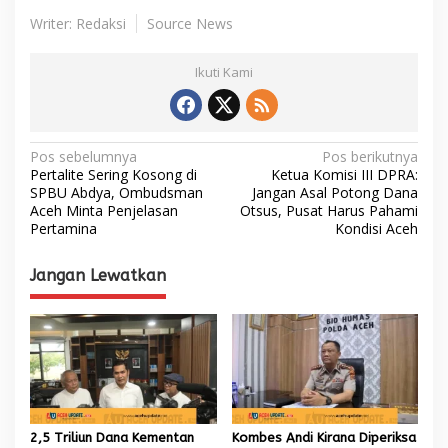
Writer: Redaksi
Source News
Ikuti Kami
N
Pos sebelumnya
Pos berikutnya
Pertalite Sering Kosong di
Ketua Komisi III DPRA:
a
SPBU Abdya, Ombudsman
Jangan Asal Potong Dana
Aceh Minta Penjelasan
Otsus, Pusat Harus Pahami
v
Pertamina
Kondisi Aceh
i
g
Jangan Lewatkan
a
s
i
p
o
s
2,5 Triliun Dana Kementan
Kombes Andi Kirana Diperiksa