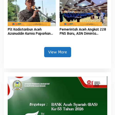
Plt Kadistanbun Aceh
Pemerintah Aceh Angkat 228
Azanuddin Kurnia Paparkan
PNS Baru, ASN Diminta
Empat Strategi Pemulihan
Wujudkan Etos Kerja yang
Sawah Rusak Berat
Tinggi
Pascabencana
View More