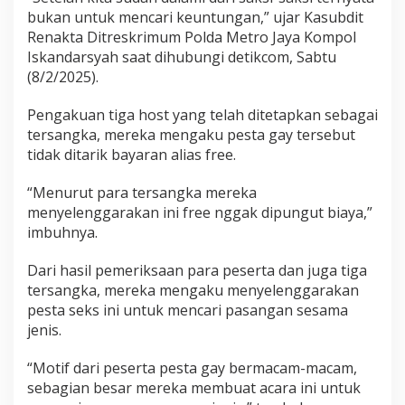
a
bukan untuk mencari keuntungan,” ujar Kasubdit
y
Renakta Ditreskrimum Polda Metro Jaya Kompol
d
Iskandarsyah saat dihubungi detikcom, Sabtu
i
(8/2/2025).
H
o
t
Pengakuan tiga host yang telah ditetapkan sebagai
e
tersangka, mereka mengaku pesta gay tersebut
l
tidak ditarik bayaran alias free.
J
a
k
“Menurut para tersangka mereka
s
menyelenggarakan ini free nggak dipungut biaya,”
e
imbuhnya.
l
U
Dari hasil pemeriksaan para peserta dan juga tiga
n
t
tersangka, mereka mengaku menyelenggarakan
u
pesta seks ini untuk mencari pasangan sesama
k
jenis.
C
a
“Motif dari peserta pesta gay bermacam-macam,
r
i
sebagian besar mereka membuat acara ini untuk
P