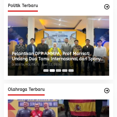
Politik Terbaru
Pelantikan DPP AMMPA, Prof Marniati
W
Undang Dua Tamu Internasional dari Spanyol
S
dan Malaysia
Di BERITA, POLITIK
|
Juni 22, 2026
Di
Olahraga Terbaru