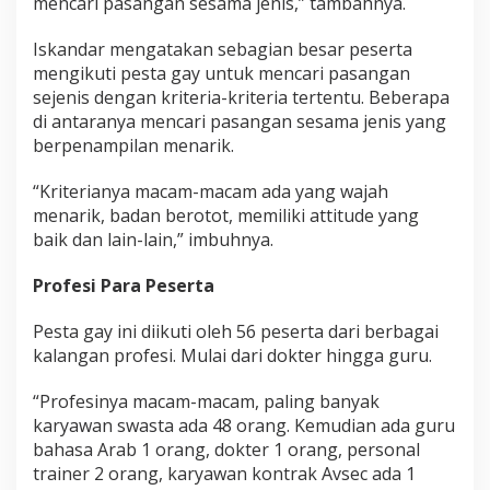
mencari pasangan sesama jenis,” tambahnya.
a
s
Iskandar mengatakan sebagian besar peserta
a
mengikuti pesta gay untuk mencari pasangan
n
g
sejenis dengan kriteria-kriteria tertentu. Beberapa
a
di antaranya mencari pasangan sesama jenis yang
n
berpenampilan menarik.
S
e
“Kriterianya macam-macam ada yang wajah
j
e
menarik, ⁠badan berotot, memiliki attitude yang
n
baik dan lain-lain,” imbuhnya.
i
s
Profesi Para Peserta
Pesta gay ini diikuti oleh 56 peserta dari berbagai
kalangan profesi. Mulai dari dokter hingga guru.
“Profesinya macam-macam, paling banyak
karyawan swasta ada 48 orang. Kemudian ada guru
bahasa Arab 1 orang, dokter 1 orang, personal
trainer 2 orang, karyawan kontrak Avsec ada 1