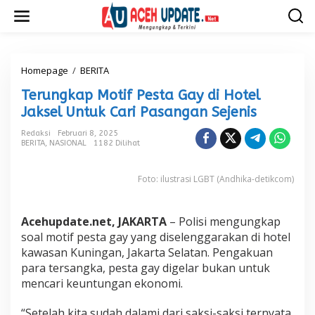
L
e
w
a
t
i
Homepage
/
BERITA
T
k
e
Terungkap Motif Pesta Gay di Hotel
e
r
k
u
Jaksel Untuk Cari Pasangan Sejenis
o
n
n
g
Redaksi
Februari 8, 2025
t
BERITA
,
NASIONAL
1182 Dilihat
k
e
a
n
p
Foto: ilustrasi LGBT (Andhika-detikcom)
M
o
t
Acehupdate.net, JAKARTA
– Polisi mengungkap
i
f
soal motif pesta gay yang diselenggarakan di hotel
P
kawasan Kuningan, Jakarta Selatan. Pengakuan
e
para tersangka, pesta gay digelar bukan untuk
s
mencari keuntungan ekonomi.
t
a
G
“Setelah kita sudah dalami dari saksi-saksi ternyata