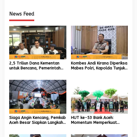
News Feed
2,5 Triliun Dana Kementan
Kombes Andi Kirana Diperiksa
untuk Bencana, Pemerintah
Mabes Polri, Kapolda Tunjuk
Aceh kelola 9,7 Miliar Rupiah
Kabid TIK sebagai Pelaksana
Tugas Kapolresta Banda
Aceh
Siaga Angin Kencang, Pemkab
HUT ke-53 Bank Aceh:
Aceh Besar Siapkan Langkah
Momentum Memperkuat
Penanganan
Amanah, Menumbuhkan
Keberkahan Bagi Aceh