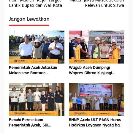
Lantik Bupati dan Wali Kota
Relevan untuk Siswa
v
i
Jangan Lewatkan
g
a
s
i
p
o
Pemerintah Aceh Jelaskan
Wagub Aceh Dampingi
s
Mekanisme Bantuan
Wapres Gibran Kunjungi
Kementan Rp2,5 Triliun untuk
Lokasi Terdampak Bencana
Pemulihan Sawah dan Kebun
Hidrometeorologi
Penuhi Permintaan
BNNP Aceh: ULT P4GN Harus
Pemerintah Aceh, SBI
Hadirkan Layanan Nyata bagi
Berkomitmen Penuhi
Masyarakat Subulussalam.