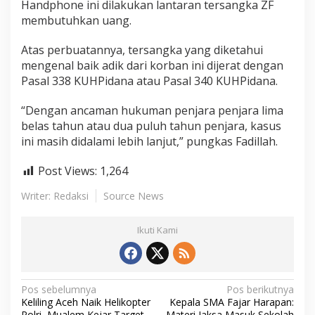
Handphone ini dilakukan lantaran tersangka ZF
P
membutuhkan uang.
e
n
Atas perbuatannya, tersangka yang diketahui
j
a
mengenal baik adik dari korban ini dijerat dengan
r
Pasal 338 KUHPidana atau Pasal 340 KUHPidana.
a
“Dengan ancaman hukuman penjara penjara lima
belas tahun atau dua puluh tahun penjara, kasus
ini masih didalami lebih lanjut,” pungkas Fadillah.
Post Views:
1,264
Writer: Redaksi
Source News
Ikuti Kami
N
Pos sebelumnya
Pos berikutnya
Keliling Aceh Naik Helikopter
Kepala SMA Fajar Harapan:
a
Polri, Mualem Kejar Target
Materi Jaksa Masuk Sekolah