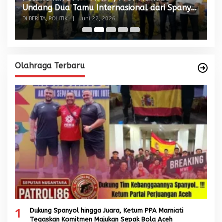
Undang Dua Tamu Internasional dari Spanyol
S
dan Malaysia
Di BERITA, POLITIK
|
Juni 22, 2026
Di
Olahraga Terbaru
1
Dukung Spanyol hingga Juara, Ketum PPA Marniati
Tegaskan Komitmen Majukan Sepak Bola Aceh