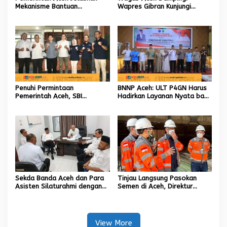
Mekanisme Bantuan
Wapres Gibran Kunjungi
Kementan Rp2,5 Triliun untuk
Lokasi Terdampak Bencana
Pemulihan Sawah dan Kebun
Hidrometeorologi
Penuhi Permintaan
BNNP Aceh: ULT P4GN Harus
Pemerintah Aceh, SBI
Hadirkan Layanan Nyata bagi
Berkomitmen Penuhi
Masyarakat Subulussalam.
Kebutuhan Semen di Aceh
Sekda Banda Aceh dan Para
Tinjau Langsung Pasokan
Asisten Silaturahmi dengan
Semen di Aceh, Direktur
Plt Kadisdik Dayah Kota
Utama SIG Pastikan Distribusi
Banda Aceh
Berjalan Normal
View More