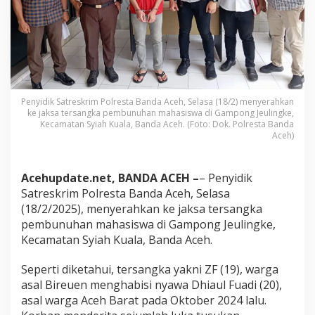
a
s
i
s
w
a
d
i
Penyidik Satreskrim Polresta Banda Aceh, Selasa (18/2) menyerahkan
J
ke jaksa tersangka pembunuhan mahasiswa di Gampong Jeulingke,
e
Kecamatan Syiah Kuala, Banda Aceh. (Foto: Dok. Polresta Banda
u
Aceh)
l
i
n
Acehupdate.net, BANDA ACEH –
– Penyidik
g
Satreskrim Polresta Banda Aceh, Selasa
k
(18/2/2025), menyerahkan ke jaksa tersangka
e
pembunuhan mahasiswa di Gampong Jeulingke,
D
i
Kecamatan Syiah Kuala, Banda Aceh.
s
e
Seperti diketahui, tersangka yakni ZF (19), warga
r
asal Bireuen menghabisi nyawa Dhiaul Fuadi (20),
a
asal warga Aceh Barat pada Oktober 2024 lalu.
h
k