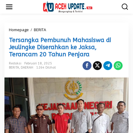
L
e
w
a
t
i
Homepage
/
BERITA
T
k
e
Tersangka Pembunuh Mahasiswa di
e
r
k
s
Jeulingke Diserahkan ke Jaksa,
o
a
Terancam 20 Tahun Penjara
n
n
t
g
Redaksi
Februari 18, 2025
e
k
BERITA
,
DAERAH
1264 Dilihat
n
a
P
e
m
b
u
n
u
h
M
a
h