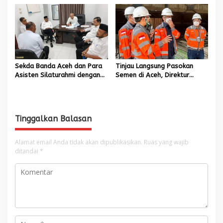
Kebutuhan Semen di Aceh
Sekda Banda Aceh dan Para
Tinjau Langsung Pasokan
Asisten Silaturahmi dengan
Semen di Aceh, Direktur
Plt Kadisdik Dayah Kota
Utama SIG Pastikan Distribusi
Banda Aceh
Berjalan Normal
Tinggalkan Balasan
Alamat email Anda tidak akan dipublikasikan.
Ruas yang wajib
ditandai
*