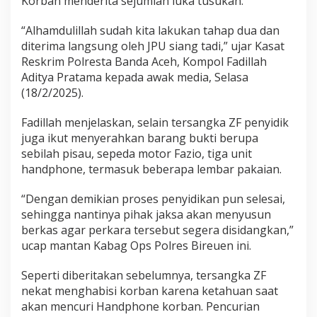
Korban menderita sejumlah luka tusukan.
a
n
“Alhamdulillah sudah kita lakukan tahap dua dan
k
diterima langsung oleh JPU siang tadi,” ujar Kasat
e
Reskrim Polresta Banda Aceh, Kompol Fadillah
J
a
Aditya Pratama kepada awak media, Selasa
k
(18/2/2025).
s
a
Fadillah menjelaskan, selain tersangka ZF penyidik
,
juga ikut menyerahkan barang bukti berupa
T
e
sebilah pisau, sepeda motor Fazio, tiga unit
r
handphone, termasuk beberapa lembar pakaian.
a
n
“Dengan demikian proses penyidikan pun selesai,
c
sehingga nantinya pihak jaksa akan menyusun
a
m
berkas agar perkara tersebut segera disidangkan,”
2
ucap mantan Kabag Ops Polres Bireuen ini.
0
T
Seperti diberitakan sebelumnya, tersangka ZF
a
nekat menghabisi korban karena ketahuan saat
h
u
akan mencuri Handphone korban. Pencurian
n