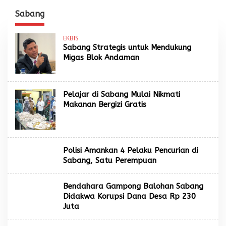
TIK sebagai Pelaksana
Penanganan
Tugas Kapolresta
Sabang
Banda Aceh
EKBIS
Sabang Strategis untuk Mendukung
Migas Blok Andaman
Pelajar di Sabang Mulai Nikmati
Makanan Bergizi Gratis
Polisi Amankan 4 Pelaku Pencurian di
Sabang, Satu Perempuan
Bendahara Gampong Balohan Sabang
Didakwa Korupsi Dana Desa Rp 230
Juta