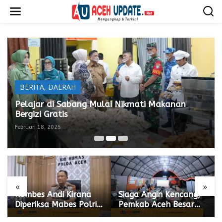
L
e
w
a
t
i
k
e
k
o
BERITA
,
DAERAH
n
t
Pelajar di Sabang Mulai Nikmati Makanan
e
Bergizi Gratis
n
Februari 18, 2025
«
»
Kombes Andi Kirana
Siaga Angin Kencang,
Diperiksa Mabes Polri,
Pemkab Aceh Besar
Kapolda Tunjuk Kabid
Siapkan Langkah