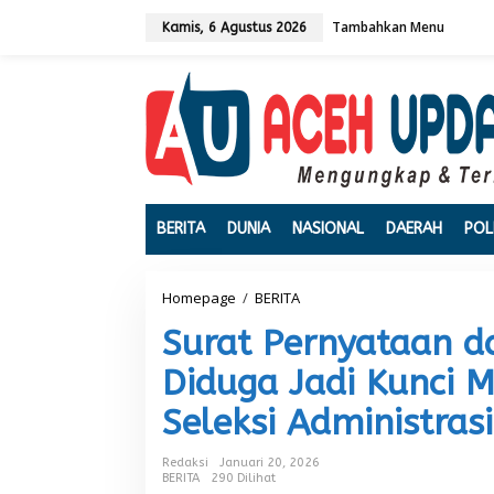
L
Tambahkan Menu
e
Kamis, 6 Agustus 2026
w
a
t
i
k
e
k
o
n
t
BERITA
DUNIA
NASIONAL
DAERAH
POL
e
n
Homepage
/
BERITA
S
u
Surat Pernyataan d
r
a
Diduga Jadi Kunci 
t
P
Seleksi Administras
e
r
n
Redaksi
Januari 20, 2026
y
BERITA
290 Dilihat