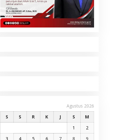
Agustus 2026
S
S
R
K
J
S
M
1
2
3
4
5
6
7
8
9