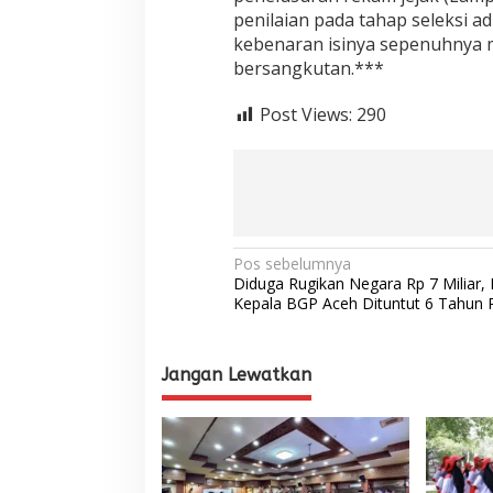
penilaian pada tahap seleksi ad
kebenaran isinya sepenuhnya 
bersangkutan.***
Post Views:
290
N
Pos sebelumnya
Diduga Rugikan Negara Rp 7 Miliar,
a
Kepala BGP Aceh Dituntut 6 Tahun 
v
i
Jangan Lewatkan
g
a
s
i