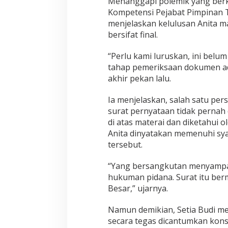
Menanggapi polemik yang berke
a
Kompetensi Pejabat Pimpinan T
n
a
menjelaskan kelulusan Anita m
L
bersifat final.
o
l
“Perlu kami luruskan, ini belum
o
tahap pemeriksaan dokumen admi
s
S
akhir pekan lalu.
e
l
Ia menjelaskan, salah satu per
e
surat pernyataan tidak pernah
k
di atas materai dan diketahui o
s
i
Anita dinyatakan memenuhi sya
A
tersebut.
d
m
“Yang bersangkutan menyampaik
i
hukuman pidana. Surat itu berm
n
i
Besar,” ujarnya.
s
t
Namun demikian, Setia Budi m
r
secara tegas dicantumkan kon
a