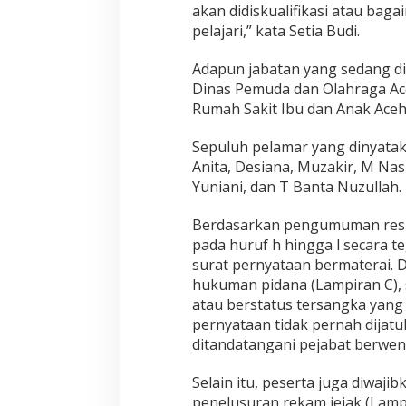
akan didiskualifikasi atau ba
pelajari,” kata Setia Budi.
Adapun jabatan yang sedang dis
Dinas Pemuda dan Olahraga Ace
Rumah Sakit Ibu dan Anak Aceh
Sepuluh pelamar yang dinyata
Anita, Desiana, Muzakir, M Nasir
Yuniani, dan T Banta Nuzullah.
Berdasarkan pengumuman resmi
pada huruf h hingga l secara t
surat pernyataan bermaterai. D
hukuman pidana (Lampiran C), 
atau berstatus tersangka yang 
pernyataan tidak pernah dijatu
ditandatangani pejabat berwen
Selain itu, peserta juga diwaj
penelusuran rekam jejak (Lamp