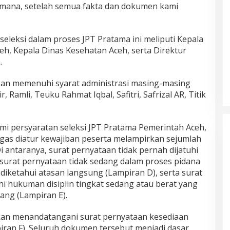
gaimana, setelah semua fakta dan dokumen kami
eleksi dalam proses JPT Pratama ini meliputi Kepala
h, Kepala Dinas Kesehatan Aceh, serta Direktur
.
kan memenuhi syarat administrasi masing-masing
, Ramli, Teuku Rahmat Iqbal, Safitri, Safrizal AR, Titik
Mualem tunjuk Wan Malaya jadi Pj
Ketua Partai Aceh Nagan Raya
Di BERITA, POLITIK
|
Juli 30, 2026
 persyaratan seleksi JPT Pratama Pemerintah Aceh,
egas diatur kewajiban peserta melampirkan sejumlah
i antaranya, surat pernyataan tidak pernah dijatuhi
surat pernyataan tidak sedang dalam proses pidana
diketahui atasan langsung (Lampiran D), serta surat
hi hukuman disiplin tingkat sedang atau berat yang
ang (Lampiran E).
ibkan menandatangani surat pernyataan kesediaan
iran F). Seluruh dokumen tersebut menjadi dasar