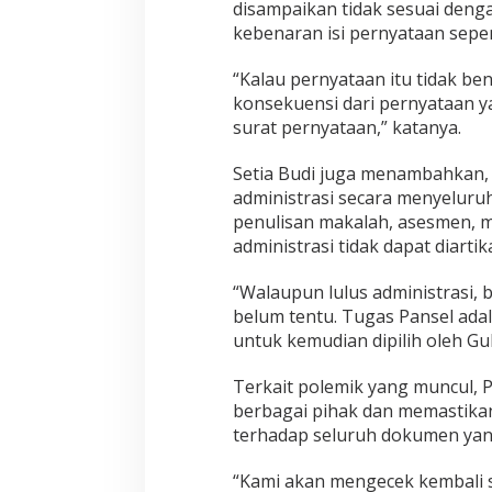
disampaikan tidak sesuai deng
s
i
kebenaran isi pernyataan sepe
J
P
“Kalau pernyataan itu tidak 
T
konsekuensi dari pernyataan ya
A
surat pernyataan,” katanya.
c
e
h
Setia Budi juga menambahkan, h
administrasi secara menyeluru
penulisan makalah, asesmen, m
administrasi tidak dapat diarti
“Walaupun lulus administrasi, 
belum tentu. Tugas Pansel ada
untuk kemudian dipilih oleh Gu
Terkait polemik yang muncul,
berbagai pihak dan memastika
terhadap seluruh dokumen yan
“Kami akan mengecek kembali se