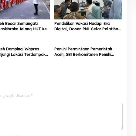
ceh Besar Semangati
Pendidikan Vokasi Hadapi Era
askibraka Jelang HUT Ke-
Digital, Dosen PNL Gelar Pelatihan
3D Printing untuk Guru Produktif
SMK
eh Dampingi Wapres
Penuhi Permintaan Pemerintah
njungi Lokasi Terdampak
Aceh, SBI Berkomitmen Penuhi
Hidrometeorologi
Kebutuhan Semen di Aceh
ng wajib ditandai
*