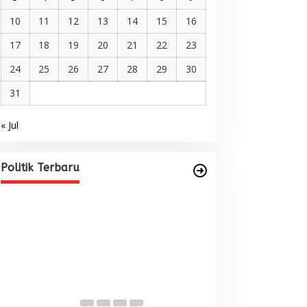
10
11
12
13
14
15
16
17
18
19
20
21
22
23
24
25
26
27
28
29
30
31
« Jul
Pelantikan DPP AMMPA, Prof
Marniati Undang Dua Tamu
Internasional dari Spanyol dan
Di BERITA, POLITIK
|
Juni 22, 2026
Politik Terbaru
Malaysia
Wacana Menyatu
Singkil-Subulus
Menguat
Di BERITA, POLITIK
|
Jun