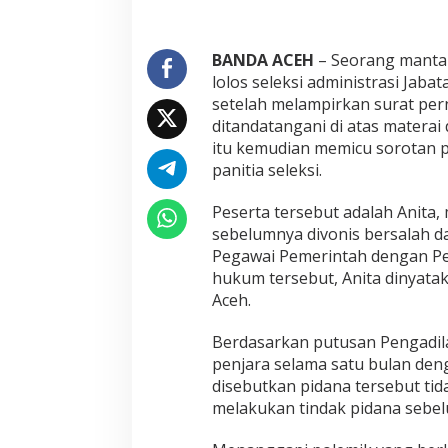
d
u
g
a
BANDA ACEH
– Seorang manta
J
lolos seleksi administrasi Jab
a
setelah melampirkan surat per
d
ditandatangani di atas materai
i
itu kemudian memicu sorotan p
K
u
panitia seleksi.
n
c
Peserta tersebut adalah Anita
i
sebelumnya divonis bersalah 
M
Pegawai Pemerintah dengan Perj
a
n
hukum tersebut, Anita dinyatak
t
Aceh.
a
n
Berdasarkan putusan Pengadila
T
penjara selama satu bulan de
e
r
disebutkan pidana tersebut tida
p
melakukan tindak pidana sebe
i
d