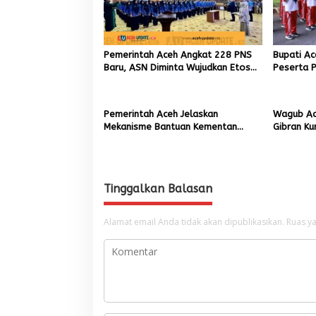
p
o
s
Pemerintah Aceh Angkat 228 PNS
Bupati A
Baru, ASN Diminta Wujudkan Etos
Peserta P
Kerja yang Tinggi
81 RI
Pemerintah Aceh Jelaskan
Wagub Ac
Mekanisme Bantuan Kementan
Gibran Ku
Rp2,5 Triliun untuk Pemulihan
Bencana 
Sawah dan Kebun
Tinggalkan Balasan
Alamat email Anda tidak akan dipublikasikan.
Ruas ya