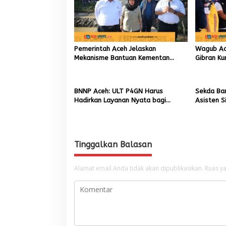
Pemerintah Aceh Jelaskan
Wagub Ac
Mekanisme Bantuan Kementan
Gibran Ku
Rp2,5 Triliun untuk Pemulihan
Bencana 
Sawah dan Kebun
BNNP Aceh: ULT P4GN Harus
Sekda Ba
Hadirkan Layanan Nyata bagi
Asisten S
Masyarakat Subulussalam.
Kadisdik
Tinggalkan Balasan
Alamat email Anda tidak akan dipublikasikan.
Ruas ya