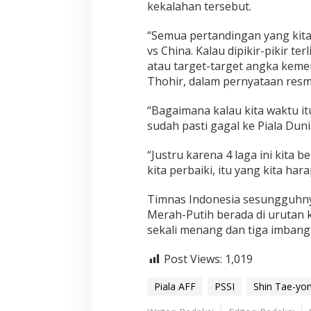
kekalahan tersebut.
“Semua pertandingan yang kita i
vs China. Kalau dipikir-pikir te
atau target-target angka keme
Thohir, dalam pernyataan resm
“Bagaimana kalau kita waktu itu
sudah pasti gagal ke Piala Dun
“Justru karena 4 laga ini kita 
kita perbaiki, itu yang kita har
Timnas Indonesia sesungguhnya
Merah-Putih berada di urutan k
sekali menang dan tiga imbang
Post Views:
1,019
Piala AFF
PSSI
Shin Tae-yo