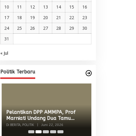
10
11
12
13
14
15
16
17
18
19
20
21
22
23
24
25
26
27
28
29
30
31
« Jul
Pelantikan DPP AMMPA, Prof
Marniati Undang Dua Tamu
Internasional dari Spanyol dan
Di BERITA, POLITIK
|
Juni 22, 2026
Politik Terbaru
Malaysia
Wacana Menyatu
Singkil-Subulus
Menguat
Di BERITA, POLITIK
|
Jun