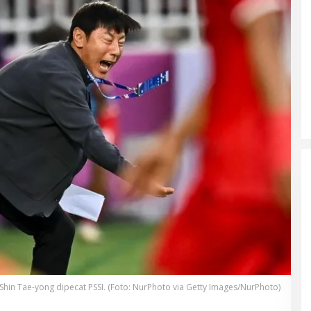
Shin Tae-yong dipecat PSSI. (Foto: NurPhoto via Getty Images/NurPhoto)