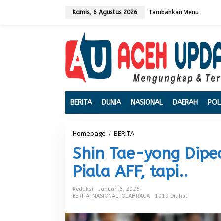
L
Tambahkan Menu
e
Kamis, 6 Agustus 2026
w
a
t
i
k
e
k
o
n
t
BERITA
DUNIA
NASIONAL
DAERAH
POL
e
n
Homepage
/
BERITA
S
h
Shin Tae-yong Dipe
i
n
Piala AFF, tapi..
T
a
e
Redaksi
Januari 6, 2025
-
BERITA
,
NASIONAL
,
OLAHRAGA
1019 Dilihat
y
o