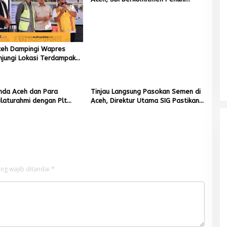
Kebutuhan Semen di Aceh
eh Dampingi Wapres
njungi Lokasi Terdampak
Hidrometeorologi
nda Aceh dan Para
Tinjau Langsung Pasokan Semen di
Mualem tunjuk Wan Malaya jadi Pj
ilaturahmi dengan Plt
Aceh, Direktur Utama SIG Pastikan
Ketua Partai Aceh Nagan Raya
 Dayah Kota Banda Aceh
Distribusi Berjalan Normal
Di BERITA, POLITIK
|
Juli 30, 2026
ng wajib ditandai
*