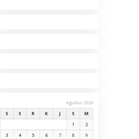
Agustus 2026
S
S
R
K
J
S
M
1
2
3
4
5
6
7
8
9