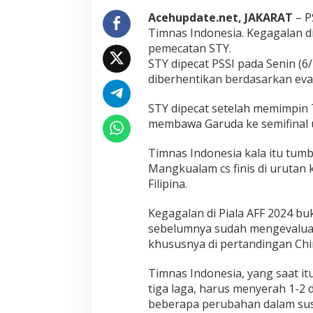
d
i
Acehupdate.net, JAKARAT
– P
P
Timnas Indonesia. Kegagalan di
i
pemecatan STY.
a
STY dipecat PSSI pada Senin (6/
l
diberhentikan berdasarkan evalu
a
A
F
STY dipecat setelah memimpin T
F
membawa Garuda ke semifinal us
,
t
Timnas Indonesia kala itu tumba
a
p
Mangkualam cs finis di urutan 
i
Filipina.
.
.
Kegagalan di Piala AFF 2024 buk
sebelumnya sudah mengevaluasi k
khususnya di pertandingan Chi
Timnas Indonesia, yang saat itu
tiga laga, harus menyerah 1-2
beberapa perubahan dalam sus