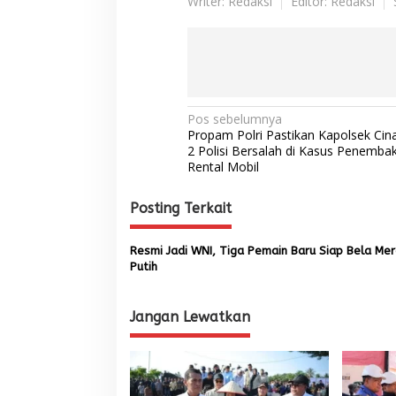
Writer: Redaksi
Editor: Redaksi
N
Pos sebelumnya
Propam Polri Pastikan Kapolsek Cin
a
2 Polisi Bersalah di Kasus Penemba
Rental Mobil
v
i
Posting Terkait
g
a
Resmi Jadi WNI, Tiga Pemain Baru Siap Bela Me
s
Putih
i
p
Jangan Lewatkan
o
s