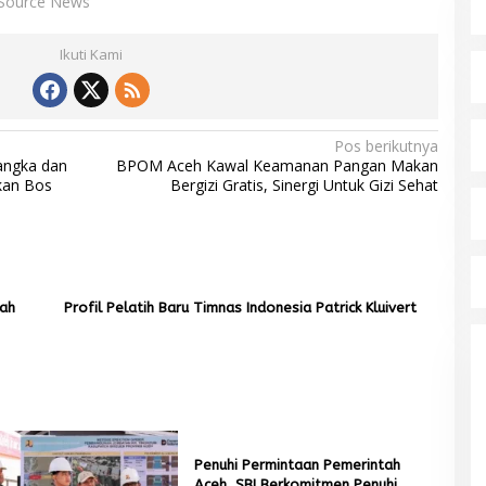
Source News
Ikuti Kami
Pos berikutnya
angka dan
BPOM Aceh Kawal Keamanan Pangan Makan
kan Bos
Bergizi Gratis, Sinergi Untuk Gizi Sehat
rah
Profil Pelatih Baru Timnas Indonesia Patrick Kluivert
Penuhi Permintaan Pemerintah
Aceh, SBI Berkomitmen Penuhi