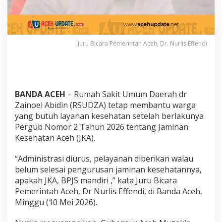
i
e
n
p
e
Juru Bicara Pemerintah Aceh, Dr. Nurlis Effendi
r
H
a
r
i
BANDA ACEH
– Rumah Sakit Umum Daerah dr
,
O
Zainoel Abidin (RSUDZA) tetap membantu warga
b
yang butuh layanan kesehatan setelah berlakunya
a
Pergub Nomor 2 Tahun 2026 tentang Jaminan
t
Kesehatan Aceh (JKA).
D
i
b
“Administrasi diurus, pelayanan diberikan walau
e
belum selesai pengurusan jaminan kesehatannya,
r
apakah JKA, BPJS mandiri ,” kata Juru Bicara
i
Pemerintah Aceh, Dr Nurlis Effendi, di Banda Aceh,
k
Minggu (10 Mei 2026).
a
n
,