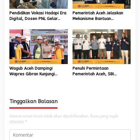
Pendidikan Vokasi Hadapi Era
Pemerintah Aceh Jelaskan
Digital, Dosen PNL Gelar
Mekanisme Bantuan
Pelatihan 3D Printing untuk
Kementan Rp2,5 Triliun untuk
Guru Produktif SMK
Pemulihan Sawah dan Kebun
Wagub Aceh Dampingi
Penuhi Permintaan
Wapres Gibran Kunjungi
Pemerintah Aceh, SBI
Lokasi Terdampak Bencana
Berkomitmen Penuhi
Hidrometeorologi
Kebutuhan Semen di Aceh
Tinggalkan Balasan
Alamat email Anda tidak akan dipublikasikan.
Ruas yang wajib
ditandai
*