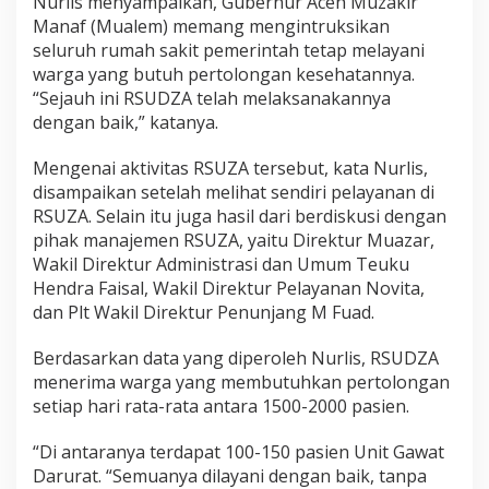
Nurlis menyampaikan, Gubernur Aceh Muzakir
A
Manaf (Mualem) memang mengintruksikan
d
seluruh rumah sakit pemerintah tetap melayani
m
warga yang butuh pertolongan kesehatannya.
i
n
“Sejauh ini RSUDZA telah melaksanakannya
i
dengan baik,” katanya.
s
t
Mengenai aktivitas RSUZA tersebut, kata Nurlis,
r
disampaikan setelah melihat sendiri pelayanan di
a
s
RSUZA. Selain itu juga hasil dari berdiskusi dengan
i
pihak manajemen RSUZA, yaitu Direktur Muazar,
D
Wakil Direktur Administrasi dan Umum Teuku
i
Hendra Faisal, Wakil Direktur Pelayanan Novita,
u
r
dan Plt Wakil Direktur Penunjang M Fuad.
u
s
Berdasarkan data yang diperoleh Nurlis, RSUDZA
menerima warga yang membutuhkan pertolongan
setiap hari rata-rata antara 1500-2000 pasien.
“Di antaranya terdapat 100-150 pasien Unit Gawat
Darurat. “Semuanya dilayani dengan baik, tanpa