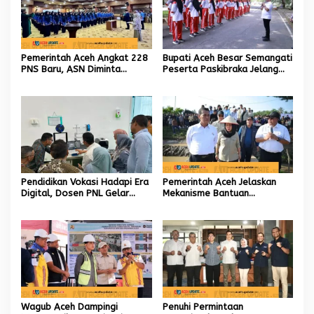
Pemerintah Aceh Angkat 228
Bupati Aceh Besar Semangati
PNS Baru, ASN Diminta
Peserta Paskibraka Jelang
Wujudkan Etos Kerja yang
HUT Ke-81 RI
Tinggi
Pendidikan Vokasi Hadapi Era
Pemerintah Aceh Jelaskan
Digital, Dosen PNL Gelar
Mekanisme Bantuan
Pelatihan 3D Printing untuk
Kementan Rp2,5 Triliun untuk
Guru Produktif SMK
Pemulihan Sawah dan Kebun
Wagub Aceh Dampingi
Penuhi Permintaan