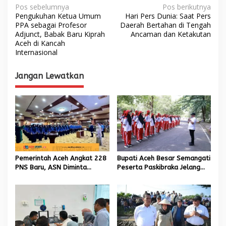
N
Pos sebelumnya
Pos berikutnya
Pengukuhan Ketua Umum
‎Hari Pers Dunia: Saat Pers
a
PPA sebagai Profesor
Daerah Bertahan di Tengah
Adjunct, Babak Baru Kiprah
Ancaman dan Ketakutan
v
Aceh di Kancah
i
Internasional
g
Jangan Lewatkan
a
s
i
p
o
s
Pemerintah Aceh Angkat 228
Bupati Aceh Besar Semangati
PNS Baru, ASN Diminta
Peserta Paskibraka Jelang
Wujudkan Etos Kerja yang
HUT Ke-81 RI
Tinggi