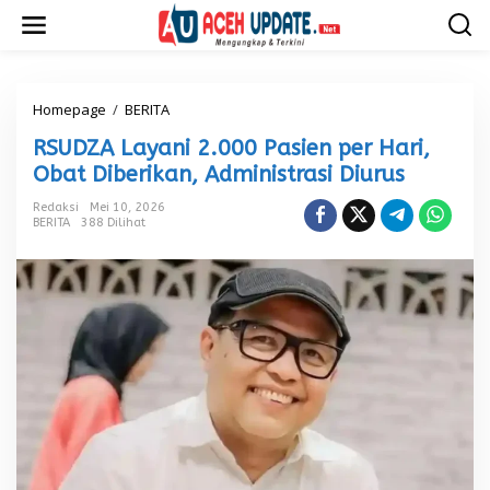
L
e
w
a
t
i
Homepage
/
BERITA
R
k
S
RSUDZA Layani 2.000 Pasien per Hari,
e
U
k
D
Obat Diberikan, Administrasi Diurus
o
Z
n
A
Redaksi
Mei 10, 2026
t
BERITA
388 Dilihat
L
e
a
n
y
a
n
i
2
.
0
0
0
P
a
s