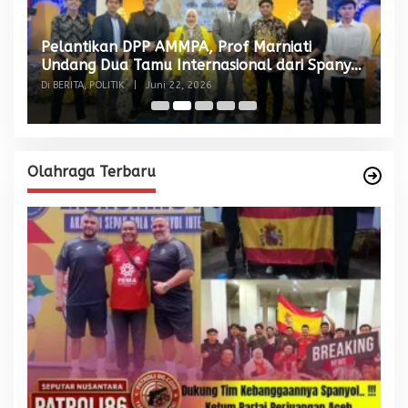
Pelantikan DPP AMMPA, Prof Marniati
W
Undang Dua Tamu Internasional dari Spanyol
S
dan Malaysia
Di BERITA, POLITIK
|
Juni 22, 2026
Di
Olahraga Terbaru