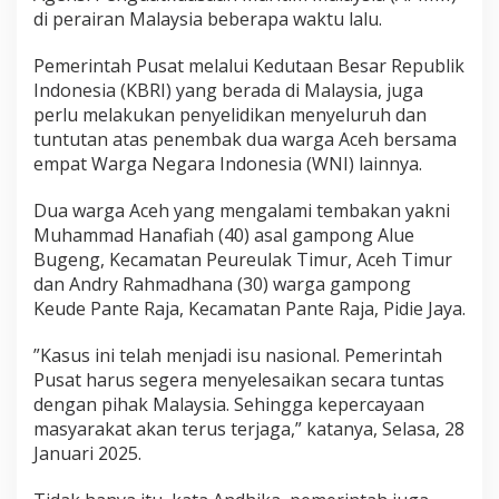
t
di perairan Malaysia beberapa waktu lalu.
T
u
Pemerintah Pusat melalui Kedutaan Besar Republik
n
Indonesia (KBRI) yang berada di Malaysia, juga
t
perlu melakukan penyelidikan menyeluruh dan
a
s
tuntutan atas penembak dua warga Aceh bersama
K
empat Warga Negara Indonesia (WNI) lainnya.
a
s
Dua warga Aceh yang mengalami tembakan yakni
u
Muhammad Hanafiah (40) asal gampong Alue
s
P
Bugeng, Kecamatan Peureulak Timur, Aceh Timur
e
dan Andry Rahmadhana (30) warga gampong
n
Keude Pante Raja, Kecamatan Pante Raja, Pidie Jaya.
e
m
”Kasus ini telah menjadi isu nasional. Pemerintah
b
a
Pusat harus segera menyelesaikan secara tuntas
k
dengan pihak Malaysia. Sehingga kepercayaan
a
masyarakat akan terus terjaga,” katanya, Selasa, 28
n
Januari 2025.
D
u
a