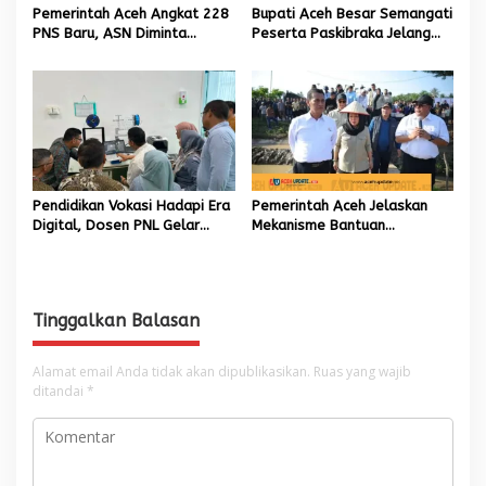
Pemerintah Aceh Angkat 228
Bupati Aceh Besar Semangati
PNS Baru, ASN Diminta
Peserta Paskibraka Jelang
Wujudkan Etos Kerja yang
HUT Ke-81 RI
Tinggi
Pendidikan Vokasi Hadapi Era
Pemerintah Aceh Jelaskan
Digital, Dosen PNL Gelar
Mekanisme Bantuan
Pelatihan 3D Printing untuk
Kementan Rp2,5 Triliun untuk
Guru Produktif SMK
Pemulihan Sawah dan Kebun
Tinggalkan Balasan
Alamat email Anda tidak akan dipublikasikan.
Ruas yang wajib
ditandai
*