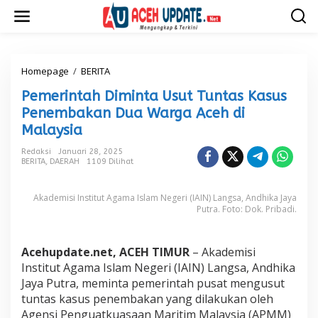
L
e
w
a
t
i
Homepage
/
BERITA
P
k
e
Pemerintah Diminta Usut Tuntas Kasus
e
m
k
e
Penembakan Dua Warga Aceh di
o
r
Malaysia
n
i
t
n
Redaksi
Januari 28, 2025
e
t
BERITA
,
DAERAH
1109 Dilihat
n
a
h
Akademisi Institut Agama Islam Negeri (IAIN) Langsa, Andhika Jaya
D
Putra. Foto: Dok. Pribadi.
i
m
i
n
Acehupdate.net, ACEH TIMUR
– Akademisi
t
Institut Agama Islam Negeri (IAIN) Langsa, Andhika
a
Jaya Putra, meminta pemerintah pusat mengusut
U
tuntas kasus penembakan yang dilakukan oleh
s
Agensi Penguatkuasaan Maritim Malaysia (APMM)
u