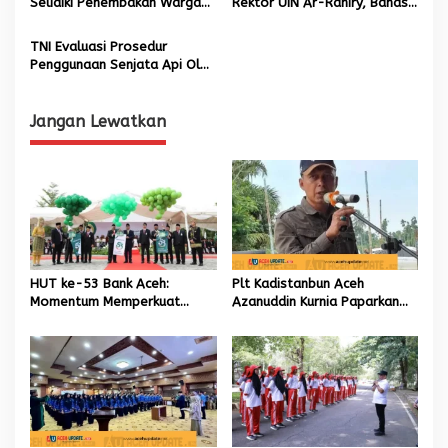
Selidiki Penembakan Warga
Rektor UIN Ar-Raniry, Bahas
o
Aceh di Malaysia
Kolaborasi Pembangunan
s
Aceh
TNI Evaluasi Prosedur
Penggunaan Senjata Api Oleh
Personel
Jangan Lewatkan
HUT ke-53 Bank Aceh:
Plt Kadistanbun Aceh
Momentum Memperkuat
Azanuddin Kurnia Paparkan
Amanah, Menumbuhkan
Empat Strategi Pemulihan
Keberkahan Bagi Aceh
Sawah Rusak Berat
Pascabencana