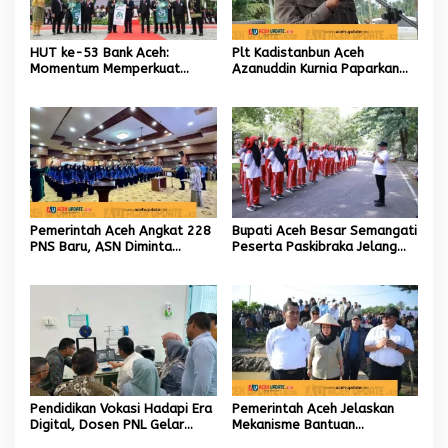
HUT ke-53 Bank Aceh:
Plt Kadistanbun Aceh
Momentum Memperkuat
Azanuddin Kurnia Paparkan
Amanah, Menumbuhkan
Empat Strategi Pemulihan
Keberkahan Bagi Aceh
Sawah Rusak Berat
Pascabencana
Pemerintah Aceh Angkat 228
Bupati Aceh Besar Semangati
PNS Baru, ASN Diminta
Peserta Paskibraka Jelang
Wujudkan Etos Kerja yang
HUT Ke-81 RI
Tinggi
Pendidikan Vokasi Hadapi Era
Pemerintah Aceh Jelaskan
Digital, Dosen PNL Gelar
Mekanisme Bantuan
Pelatihan 3D Printing untuk
Kementan Rp2,5 Triliun untuk