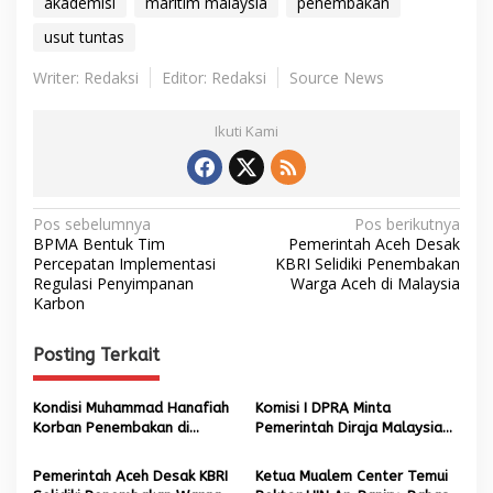
akademisi
maritim malaysia
penembakan
usut tuntas
Writer: Redaksi
Editor: Redaksi
Source News
Ikuti Kami
N
Pos sebelumnya
Pos berikutnya
BPMA Bentuk Tim
Pemerintah Aceh Desak
a
Percepatan Implementasi
KBRI Selidiki Penembakan
Regulasi Penyimpanan
Warga Aceh di Malaysia
v
Karbon
i
g
Posting Terkait
a
s
Kondisi Muhammad Hanafiah
Komisi I DPRA Minta
Korban Penembakan di
Pemerintah Diraja Malaysia
i
Malaysia Berangsur Pulih Usai
Usut Tuntas Penembakan
p
Operasi
Warga Aceh
Pemerintah Aceh Desak KBRI
Ketua Mualem Center Temui