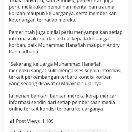
Tidak hanya itu, kata Andhika, pemerintah juga
W
perlu melakukan pemulihan mental dan trauma
a
korban maupun keluarganya, serta memberikan
r
ketenangan terhadap mereka.
g
a
A
Pemerintah juga dinilai perlu menyampaikan setiap
c
informasi akurat dan aktual kepada keluarga
e
korban, baik Muhammad Hanafiah maupun Andry
h
Rahmadhana.
d
i
M
”Sekarang keluarga Muhammad Hanafiah
a
mengaku sangat sulit mengakses segala informasi,
l
terkait perkembangan terbaru kondisi korban
a
yang sedang dirawat di Malaysia,” ujarnya.
y
s
i
Ia menambahkan, bahkan mereka kerap mencari
a
informasi sendiri dari setiap pemberitaan media
online terkait kondisi terbaru keluarganya.
Post Views:
1,109