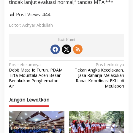
tindak lanjut evaluasi normal,” tandas MTA.***
Post Views:
444
Editor: Achyar Abdullah
Ikuti Kami
N
Pos sebelumnya
Pos berikutnya
Debit Mata Ie Turun, PDAM
Tekan Angka Kecelakaan,
a
Tirta Mountala Aceh Besar
Jasa Raharja Melakukan
Berlakukan Penghematan
Rapat Koordinasi FKLL di
v
Air
Meulaboh
i
g
Jangan Lewatkan
a
s
i
p