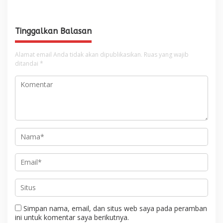
Hidrometeorologi
Kebutuhan Semen di Aceh
Tinggalkan Balasan
Alamat email Anda tidak akan dipublikasikan.
Ruas yang wajib
ditandai
*
Simpan nama, email, dan situs web saya pada peramban
ini untuk komentar saya berikutnya.