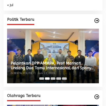
« Jul
Politik Terbaru
Pelantikan DPP AMMPA, Prof Marniati
W
Undang Dua Tamu Internasional dari Spanyol
S
dan Malaysia
Di BERITA, POLITIK
|
Juni 22, 2026
Di
Olahraga Terbaru