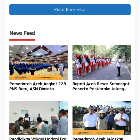
News Feed
Pemerintah Aceh Angkat 228
Bupati Aceh Besar Semangati
PNS Baru, ASN Diminta
Peserta Paskibraka Jelang
Wujudkan Etos Kerja yang
HUT Ke-81 RI
Tinggi
Pendidikan Vokasi Hadapi Era
Pemerintah Aceh Jelaskan