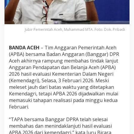
n
t
a
s
k
Jubir Pemerintah Aceh, Muhammad MTA. Foto: Dok. Pribadi
a
n
T
i
BANDA ACEH
– Tim Anggaran Pemerintah Aceh
n
(APBA) bersama Badan Anggaran (Banggar) DPR
d
Aceh akhirnya rampung membahas tindak lanjut
a
Anggaran Pendapatan dan Belanja Aceh (APBA)
k
2026 hasil evaluasi Kementerian Dalam Negeri
L
a
(Kemendagri), Selasa, 3 Februari 2026. Meski
n
meleset jauh dari batas waktu yang ditetapkan
j
Kemendagri, tetapi APBA 2026 dijadwalkan mulai
u
memasuki tahapan realisasi pada minggu kedua
t
E
Februari.
v
a
“TAPA bersama Banggar DPRA telah selesai
l
membahas dan menindaklanjuti hasil evaluasi
u
APBA 2026 dari kemendagri,” kata Juru Bicara
a