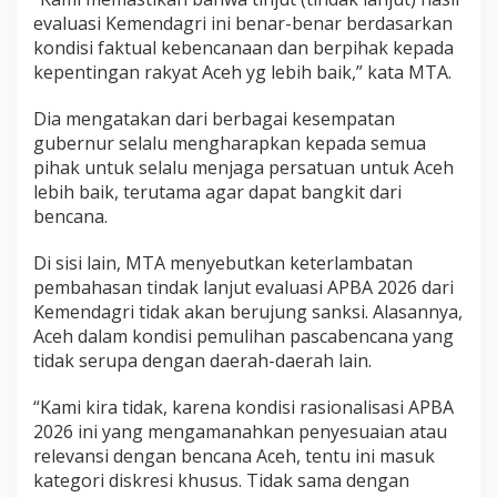
P
evaluasi Kemendagri ini benar-benar berdasarkan
e
kondisi faktual kebencanaan dan berpihak kepada
r
kepentingan rakyat Aceh yg lebih baik,” kata MTA.
t
e
Dia mengatakan dari berbagai kesempatan
n
g
gubernur selalu mengharapkan kepada semua
a
pihak untuk selalu menjaga persatuan untuk Aceh
h
lebih baik, terutama agar dapat bangkit dari
a
bencana.
n
F
e
Di sisi lain, MTA menyebutkan keterlambatan
b
pembahasan tindak lanjut evaluasi APBA 2026 dari
r
Kemendagri tidak akan berujung sanksi. Alasannya,
u
Aceh dalam kondisi pemulihan pascabencana yang
a
r
tidak serupa dengan daerah-daerah lain.
i
“Kami kira tidak, karena kondisi rasionalisasi APBA
2026 ini yang mengamanahkan penyesuaian atau
relevansi dengan bencana Aceh, tentu ini masuk
kategori diskresi khusus. Tidak sama dengan