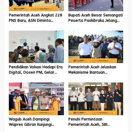
o
s
Pemerintah Aceh Angkat 228
Bupati Aceh Besar Semangati
PNS Baru, ASN Diminta
Peserta Paskibraka Jelang
Wujudkan Etos Kerja yang
HUT Ke-81 RI
Tinggi
Pendidikan Vokasi Hadapi Era
Pemerintah Aceh Jelaskan
Digital, Dosen PNL Gelar
Mekanisme Bantuan
Pelatihan 3D Printing untuk
Kementan Rp2,5 Triliun untuk
Guru Produktif SMK
Pemulihan Sawah dan Kebun
Wagub Aceh Dampingi
Penuhi Permintaan
Wapres Gibran Kunjungi
Pemerintah Aceh, SBI
Lokasi Terdampak Bencana
Berkomitmen Penuhi