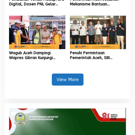
Digital, Dosen PNL Gelar
Mekanisme Bantuan
Pelatihan 3D Printing untuk
Kementan Rp2,5 Triliun untuk
Guru Produktif SMK
Pemulihan Sawah dan Kebun
Wagub Aceh Dampingi
Penuhi Permintaan
Wapres Gibran Kunjungi
Pemerintah Aceh, SBI
Lokasi Terdampak Bencana
Berkomitmen Penuhi
Hidrometeorologi
Kebutuhan Semen di Aceh
View More