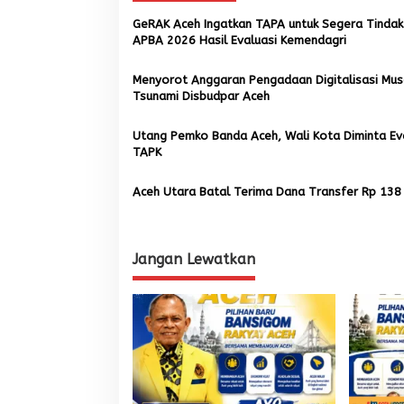
a
GeRAK Aceh Ingatkan TAPA untuk Segera Tindak 
s
APBA 2026 Hasil Evaluasi Kemendagri
i
Menyorot Anggaran Pengadaan Digitalisasi Mu
p
Tsunami Disbudpar Aceh
o
Utang Pemko Banda Aceh, Wali Kota Diminta Ev
s
TAPK
Aceh Utara Batal Terima Dana Transfer Rp 138 
Jangan Lewatkan