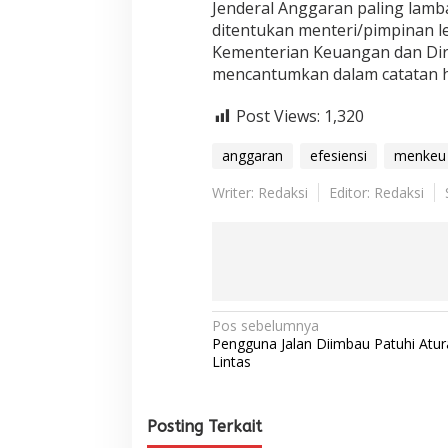
Jenderal Anggaran paling lamba
e
l
ditentukan menteri/pimpinan 
a
Kementerian Keuangan dan Dire
n
mencantumkan dalam catatan ha
j
a
Post Views:
1,320
anggaran
efesiensi
menkeu
Writer: Redaksi
Editor: Redaksi
N
Pos sebelumnya
Pengguna Jalan Diimbau Patuhi Atur
a
Lintas
v
i
Posting Terkait
g