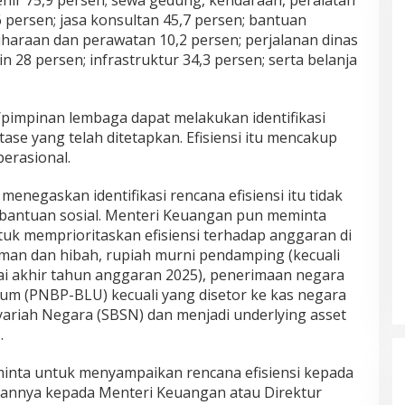
nir 75,9 persen; sewa gedung, kendaraan, peralatan
,6 persen; jasa konsultan 45,7 persen; bantuan
iharaan dan perawatan 10,2 persen; perjalanan dinas
n 28 persen; infrastruktur 34,3 persen; serta belanja
pimpinan lembaga dapat melakukan identifikasi
tase yang telah ditetapkan. Efisiensi itu mencakup
erasional.
i menegaskan identifikasi rencana efisiensi itu tidak
 bantuan sosial. Menteri Keuangan pun meminta
k memprioritaskan efisiensi terhadap anggaran di
aman dan hibah, rupiah murni pendamping (kecuali
ai akhir tahun anggaran 2025), penerimaan negara
m (PNBP-BLU) kecuali yang disetor ke kas negara
yariah Negara (SBSN) dan menjadi underlying asset
.
inta untuk menyampaikan rencana efisiensi kepada
annya kepada Menteri Keuangan atau Direktur