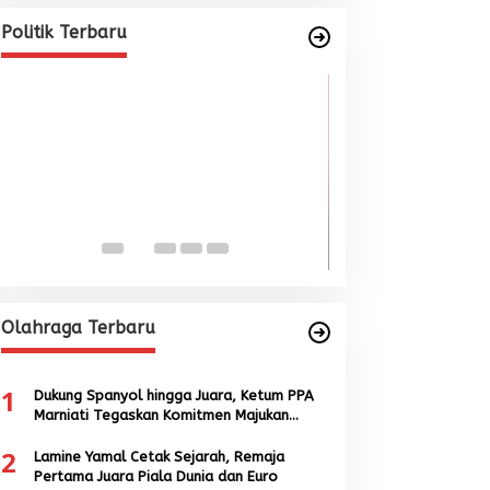
Marniati Undang Dua Tamu
Internasional dari Spanyol dan
Di BERITA, POLITIK
|
Juni 22, 2026
Politik Terbaru
Malaysia
Wacana Menyatu
Singkil-Subulus
Menguat
Di BERITA, POLITIK
|
Jun
Olahraga Terbaru
1
Dukung Spanyol hingga Juara, Ketum PPA
Marniati Tegaskan Komitmen Majukan
Sepak Bola Aceh
2
Lamine Yamal Cetak Sejarah, Remaja
Pertama Juara Piala Dunia dan Euro