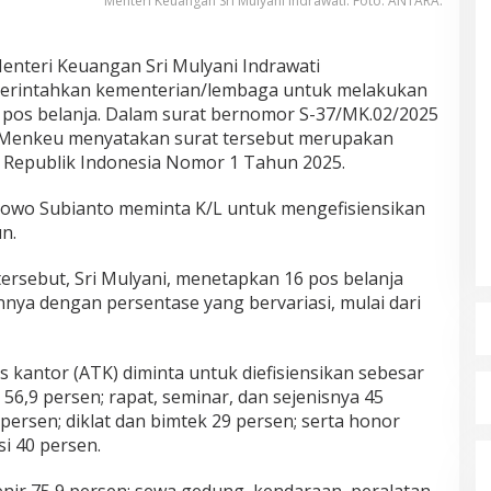
Menteri Keuangan Sri Mulyani Indrawati. Foto: ANTARA.
enteri Keuangan Sri Mulyani Indrawati
erintahkan kementerian/lembaga untuk melakukan
6 pos belanja. Dalam surat bernomor S-37/MK.02/2025
sa, Menkeu menyatakan surat tersebut merupakan
en Republik Indonesia Nomor 1 Tahun 2025.
abowo Subianto meminta K/L untuk mengefisiensikan
n.
rsebut, Sri Mulyani, menetapkan 16 pos belanja
nya dengan persentase yang bervariasi, mulai dari
lis kantor (ATK) diminta untuk diefisiensikan sebesar
56,9 persen; rapat, seminar, dan sejenisnya 45
5 persen; diklat dan bimtek 29 persen; serta honor
si 40 persen.