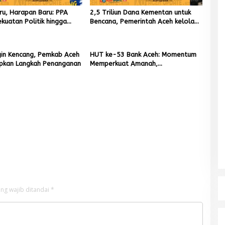
aru, Harapan Baru: PPA
2,5 Triliun Dana Kementan untuk
kuatan Politik hingga
Bencana, Pemerintah Aceh kelola
put Aceh
9,7 Miliar Rupiah
gin Kencang, Pemkab Aceh
HUT ke-53 Bank Aceh: Momentum
apkan Langkah Penanganan
Memperkuat Amanah,
Menumbuhkan Keberkahan Bagi
Aceh
ng wajib ditandai
*