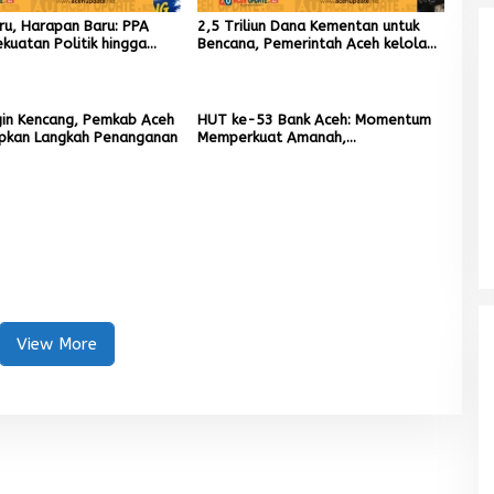
Ketua Partai Aceh Nagan Raya
aru, Harapan Baru: PPA
2,5 Triliun Dana Kementan untuk
Di BERITA, POLITIK
|
Juli 30, 2026
kuatan Politik hingga
Bencana, Pemerintah Aceh kelola
put Aceh
9,7 Miliar Rupiah
gin Kencang, Pemkab Aceh
HUT ke-53 Bank Aceh: Momentum
apkan Langkah Penanganan
Memperkuat Amanah,
Menumbuhkan Keberkahan Bagi
Aceh
View More