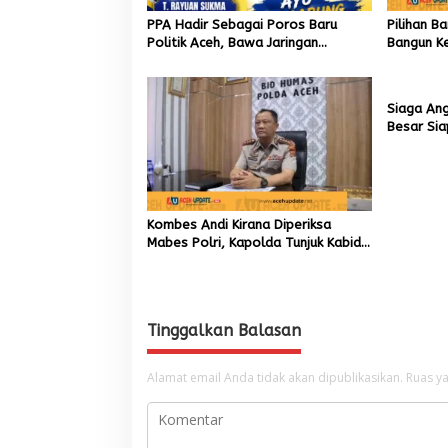
PPA Hadir Sebagai Poros Baru
Pilihan B
Politik Aceh, Bawa Jaringan
Bangun Ke
Nasional hingga Internasional untuk
Akar Rum
Kemajuan Daerah
Siaga An
Besar Si
Kombes Andi Kirana Diperiksa
Mabes Polri, Kapolda Tunjuk Kabid
TIK sebagai Pelaksana Tugas
Kapolresta Banda Aceh
Tinggalkan Balasan
Alamat email Anda tidak akan dipublikasikan.
Ruas ya