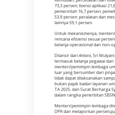
Kemudian, percetakan dan suve
a
73,3 persen; lisensi aplikasi 21
h
E
pemerintah 16,7 persen; pemel
f
53,9 persen; peralatan dan mesi
i
lainnya 59,1 persen.
s
i
Untuk mekanismenya, menteri/
e
n
rencana efisiensi sesuai persen
s
belanja operasional dan non-op
i
M
Dilansir dari
Antara
, Sri Mulyan
e
termasuk belanja pegawai dan
n
y
menteri/pemimpin lembaga untu
a
luar yang bersumber dari pinj
s
tidak dapat dilaksanakan samp
a
bukan pajak badan layanan umu
r
TA 2025, dan Surat Berharga S
1
6
dalam rangka penerbitan SBSN
P
o
Menteri/pemimpin lembaga dim
s
DPR dan melaporkan persetuju
B