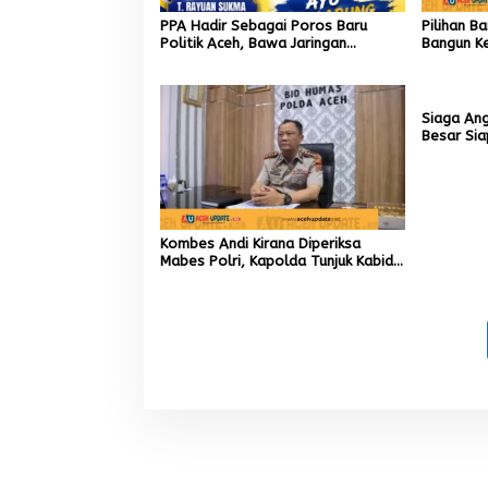
PPA Hadir Sebagai Poros Baru
Pilihan B
Politik Aceh, Bawa Jaringan
Bangun Ke
Nasional hingga Internasional untuk
Akar Rum
Kemajuan Daerah
Siaga An
Besar Si
Kombes Andi Kirana Diperiksa
Mabes Polri, Kapolda Tunjuk Kabid
TIK sebagai Pelaksana Tugas
Kapolresta Banda Aceh