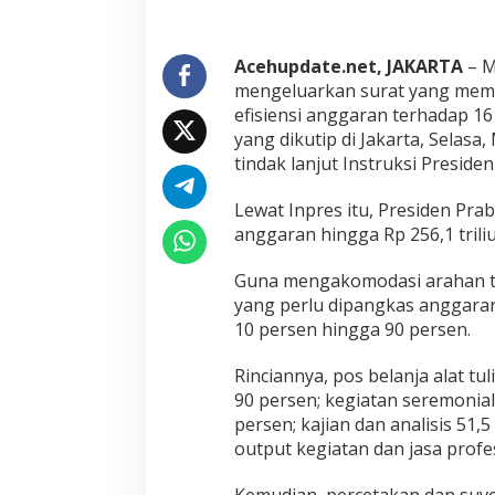
a
n
g
a
Acehupdate.net, JAKARTA
– M
n
mengeluarkan surat yang mem
K
efisiensi anggaran terhadap 1
e
yang dikutip di Jakarta, Sela
l
tindak lanjut Instruksi Presid
u
a
r
Lewat Inpres itu, Presiden Pr
k
anggaran hingga Rp 256,1 triliu
a
n
Guna mengakomodasi arahan te
S
u
yang perlu dipangkas anggaran
r
10 persen hingga 90 persen.
a
t
Rinciannya, pos belanja alat tu
P
90 persen; kegiatan seremonial 
e
r
persen; kajian dan analisis 51,
i
output kegiatan dan jasa profe
n
t