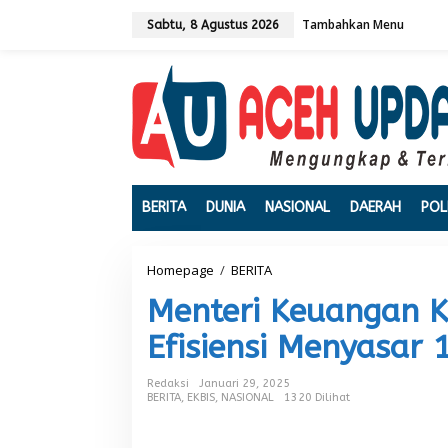
L
Tambahkan Menu
e
Sabtu, 8 Agustus 2026
w
a
t
i
k
e
k
o
n
t
BERITA
DUNIA
NASIONAL
DAERAH
POL
e
n
Homepage
/
BERITA
M
e
Menteri Keuangan K
n
t
Efisiensi Menyasar 
e
r
i
Redaksi
Januari 29, 2025
K
BERITA
,
EKBIS
,
NASIONAL
1320 Dilihat
e
u