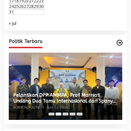
17
18
19
20
21
22
23
24
25
26
27
28
29
30
31
« Jul
Politik Terbaru
Pelantikan DPP AMMPA, Prof Marniati
W
Undang Dua Tamu Internasional dari Spanyol
S
dan Malaysia
Di BERITA, POLITIK
|
Juni 22, 2026
Di