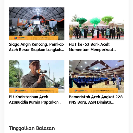
Aceh kelola 9,7 Miliar Rupiah
Kabid TIK sebagai Pelaksana
Tugas Kapolresta Banda
Aceh
Siaga Angin Kencang, Pemkab
HUT ke-53 Bank Aceh:
Aceh Besar Siapkan Langkah
Momentum Memperkuat
Penanganan
Amanah, Menumbuhkan
Keberkahan Bagi Aceh
Plt Kadistanbun Aceh
Pemerintah Aceh Angkat 228
Azanuddin Kurnia Paparkan
PNS Baru, ASN Diminta
Empat Strategi Pemulihan
Wujudkan Etos Kerja yang
Sawah Rusak Berat
Tinggi
Pascabencana
Tinggalkan Balasan