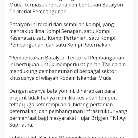
Muda, termasuk rencana pembentukan Batalyon
a
n
Teritorial Pembangunan.
9
K
Batalyon ini terdiri dari sembilan kompi, yang
o
mencakup lima Kompi Senapan, satu Kompi
m
Kesehatan, satu Kompi Pertanian, satu Kompi
p
i
Pembangunan, dan satu Kompi Peternakan.
“Pembentukan Batalyon Teritorial Pembangunan
ini bertujuan untuk memperkuat peran TNI dalam
mendukung pembangunan di berbagai sektor,
khususnya di wilayah Kodam Iskandar Muda.
Dengan adanya batalyon ini, diharapkan para
prajurit tidak hanya memiliki kesiapan tempur,
tetapi juga keterampilan di bidang pertanian,
peternakan, dan pembangunan infrastruktur yang
bermanfaat bagi masyarakat,” ujar Brigjen TNI Ayi
Supriatna.
Lebih lanjut, Kasdam IM menekankan pentingnya