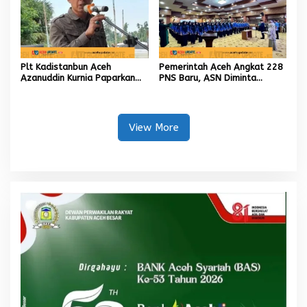
Plt Kadistanbun Aceh
Pemerintah Aceh Angkat 228
Azanuddin Kurnia Paparkan
PNS Baru, ASN Diminta
Empat Strategi Pemulihan
Wujudkan Etos Kerja yang
Sawah Rusak Berat
Tinggi
Pascabencana
View More