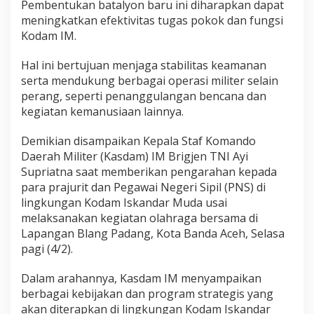
Pembentukan batalyon baru ini diharapkan dapat
n
meningkatkan efektivitas tugas pokok dan fungsi
T
e
Kodam IM.
r
i
Hal ini bertujuan menjaga stabilitas keamanan
t
serta mendukung berbagai operasi militer selain
o
perang, seperti penanggulangan bencana dan
r
i
kegiatan kemanusiaan lainnya.
a
l
Demikian disampaikan Kepala Staf Komando
B
Daerah Militer (Kasdam) IM Brigjen TNI Ayi
a
Supriatna saat memberikan pengarahan kepada
r
u
para prajurit dan Pegawai Negeri Sipil (PNS) di
d
lingkungan Kodam Iskandar Muda usai
i
melaksanakan kegiatan olahraga bersama di
A
Lapangan Blang Padang, Kota Banda Aceh, Selasa
c
pagi (4/2).
e
h
D
Dalam arahannya, Kasdam IM menyampaikan
e
berbagai kebijakan dan program strategis yang
n
akan diterapkan di lingkungan Kodam Iskandar
g