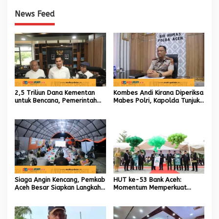
News Feed
2,5 Triliun Dana Kementan
Kombes Andi Kirana Diperiksa
untuk Bencana, Pemerintah
Mabes Polri, Kapolda Tunjuk
Aceh kelola 9,7 Miliar Rupiah
Kabid TIK sebagai Pelaksana
Tugas Kapolresta Banda
Aceh
Siaga Angin Kencang, Pemkab
HUT ke-53 Bank Aceh:
Aceh Besar Siapkan Langkah
Momentum Memperkuat
Penanganan
Amanah, Menumbuhkan
Keberkahan Bagi Aceh