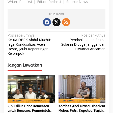
Writer: Redaksi
Editor: Redaksi
Source News
Ikuti Kami
N
Pos sebelumnya
Pos berikutnya
Ketua DPRK Abdul Muchti:
Pemberhentian Sekda
a
Jaga Kondusifitas Aceh
Sulaimi Diduga Janggal dan
Besar, Jauhi Kepentingan
Diwarnai Ancaman
v
Kelompok
i
g
Jangan Lewatkan
a
s
i
p
o
s
2,5 Triliun Dana Kementan
Kombes Andi Kirana Diperiksa
untuk Bencana, Pemerintah
Mabes Polri, Kapolda Tunjuk