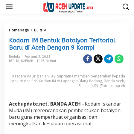
L
e
w
a
t
i
Homepage
/
BERITA
K
k
o
Kodam IM Bentuk Batalyon Teritorial
e
d
k
a
Baru di Aceh Dengan 9 Kompi
o
m
n
I
Redaksi
Februari 5, 2025
t
BERITA
,
DAERAH
1493 Dilihat
M
e
B
n
e
Kasdam IM Brigjen TNI Ayi Supriatna memberi pengarahan kepada
n
prajurit dan PNS Kodam IM di Lapangan Blang Padang, Banda Aceh,
t
Selasa (4/2). (Foto: infoaceh
u
k
B
Acehupdate.net, BANDA ACEH
–Kodam Iskandar
a
Muda (IM) merencanakan pembentukan batalyon
t
a
baru guna memperkuat organisasi dan
l
meningkatkan kesiapan operasional.
y
o