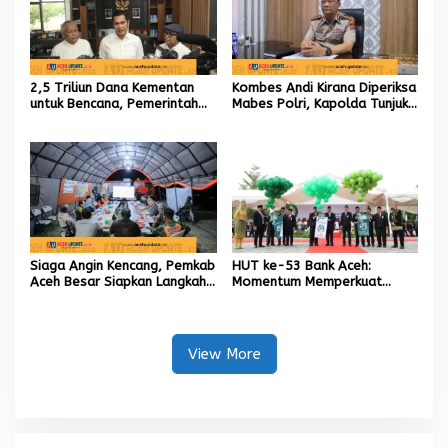
2,5 Triliun Dana Kementan
Kombes Andi Kirana Diperiksa
untuk Bencana, Pemerintah
Mabes Polri, Kapolda Tunjuk
Aceh kelola 9,7 Miliar Rupiah
Kabid TIK sebagai Pelaksana
Tugas Kapolresta Banda
Aceh
Siaga Angin Kencang, Pemkab
HUT ke-53 Bank Aceh:
Aceh Besar Siapkan Langkah
Momentum Memperkuat
Penanganan
Amanah, Menumbuhkan
Keberkahan Bagi Aceh
View More