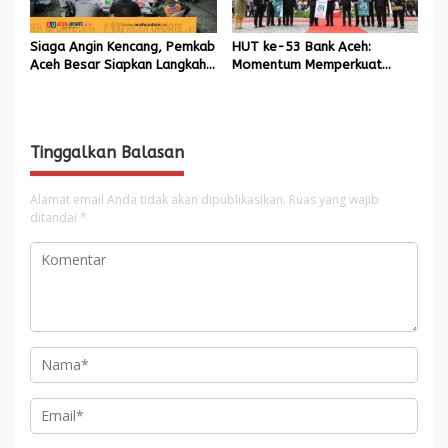
Siaga Angin Kencang, Pemkab
HUT ke-53 Bank Aceh:
Aceh Besar Siapkan Langkah
Momentum Memperkuat
Penanganan
Amanah, Menumbuhkan
Keberkahan Bagi Aceh
Tinggalkan Balasan
Alamat email Anda tidak akan dipublikasikan.
Ruas yang wajib
ditandai
*