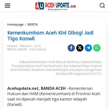
L
e
w
a
t
i
Homepage
/
BERITA
K
k
e
Kemenkumham Aceh Kini Dibagi Jadi
e
m
k
e
Tiga Kanwil
o
n
n
k
Redaksi
Februari 1, 2025
t
BERITA
,
DAERAH
1343 Dilihat
u
e
m
n
h
Kakanwil Kemenkum Aceh Meurah Budiman, Kakanwil Ditjen
a
Pemasyarakatan Aceh Yan Rusmanto dan Kakanwil Ditjen Imigrasi
m
Aceh Novianto Sulastono menandatangani perjanjian penggunaan
A
barang milik negara Jum’at (31/1).
c
e
h
Acehupdate.net, BANDA ACEH
–Kementerian
K
Hukum dan HAM (Kemenkumham) di Provinsi Aceh
i
saat ini dipecah menjadi tiga kantor wilayah
n
i
(Kanwil).
D