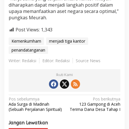
diharapkan dapat menjadi langkah positif dalam
upaya memanfaatkan aset negara secara optimal,”
pungkas Meurah.
Post Views:
1,343
Kemenkumham
menjadi tiga kantor
penandatanganan
Writer: Redaksi
Editor: Redaksi
Source News
Ikuti Kami
N
Pos sebelumnya
Pos berikutnya
Ada Surga di Madinah
123 Gampong di Aceh
a
(Sebuah Perjalanan Spiritual)
Terima Dana Desa Tahap I
v
i
Jangan Lewatkan