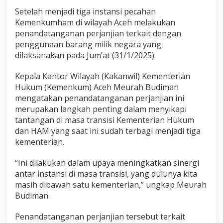
i
Setelah menjadi tiga instansi pecahan
b
Kemenkumham di wilayah Aceh melakukan
a
penandatanganan perjanjian terkait dengan
g
i
penggunaan barang milik negara yang
J
dilaksanakan pada Jum’at (31/1/2025).
a
d
Kepala Kantor Wilayah (Kakanwil) Kementerian
i
Hukum (Kemenkum) Aceh Meurah Budiman
T
i
mengatakan penandatanganan perjanjian ini
g
merupakan langkah penting dalam menyikapi
a
tantangan di masa transisi Kementerian Hukum
K
dan HAM yang saat ini sudah terbagi menjadi tiga
a
n
kementerian.
w
i
“Ini dilakukan dalam upaya meningkatkan sinergi
l
antar instansi di masa transisi, yang dulunya kita
masih dibawah satu kementerian,” ungkap Meurah
Budiman.
Penandatanganan perjanjian tersebut terkait