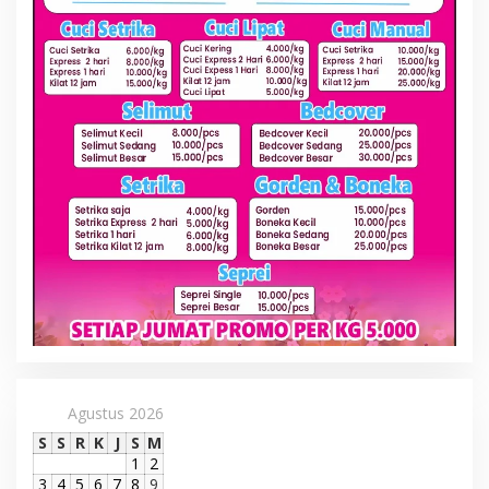
Agustus 2026
S
S
R
K
J
S
M
1
2
3
4
5
6
7
8
9