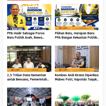
g
a
s
i
p
PPA Hadir Sebagai Poros
Pilihan Baru, Harapan Baru:
o
Baru Politik Aceh, Bawa
PPA Bangun Kekuatan Politik
s
Jaringan Nasional hingga
hingga Akar Rumput Aceh
Internasional untuk Kemajuan
Daerah
2,5 Triliun Dana Kementan
Kombes Andi Kirana Diperiksa
untuk Bencana, Pemerintah
Mabes Polri, Kapolda Tunjuk
Aceh kelola 9,7 Miliar Rupiah
Kabid TIK sebagai Pelaksana
Tugas Kapolresta Banda
Aceh