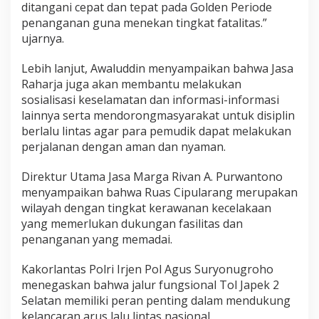
n
ditangani cepat dan tepat pada Golden Periode
g
penanganan guna menekan tingkat fatalitas.”
B
ujarnya.
e
r
k
Lebih lanjut, Awaluddin menyampaikan bahwa Jasa
e
Raharja juga akan membantu melakukan
s
sosialisasi keselamatan dan informasi-informasi
e
lainnya serta mendorongmasyarakat untuk disiplin
l
a
berlalu lintas agar para pemudik dapat melakukan
m
perjalanan dengan aman dan nyaman.
a
t
Direktur Utama Jasa Marga Rivan A. Purwantono
a
menyampaikan bahwa Ruas Cipularang merupakan
n
wilayah dengan tingkat kerawanan kecelakaan
yang memerlukan dukungan fasilitas dan
penanganan yang memadai.
Kakorlantas Polri Irjen Pol Agus Suryonugroho
menegaskan bahwa jalur fungsional Tol Japek 2
Selatan memiliki peran penting dalam mendukung
kelancaran arus lalu lintas nasional.