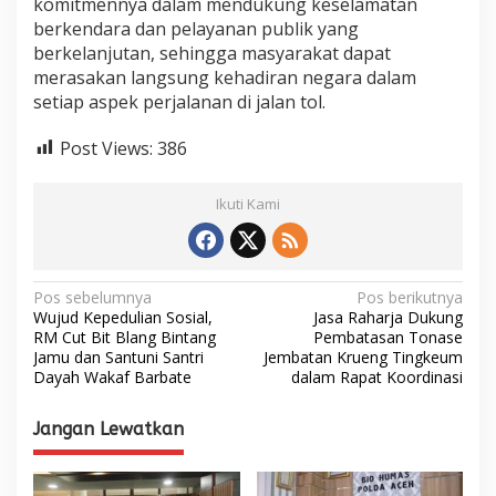
komitmennya dalam mendukung keselamatan
berkendara dan pelayanan publik yang
berkelanjutan, sehingga masyarakat dapat
merasakan langsung kehadiran negara dalam
setiap aspek perjalanan di jalan tol.
Post Views:
386
Ikuti Kami
N
Pos sebelumnya
Pos berikutnya
Wujud Kepedulian Sosial,
Jasa Raharja Dukung
a
RM Cut Bit Blang Bintang
Pembatasan Tonase
Jamu dan Santuni Santri
Jembatan Krueng Tingkeum
v
Dayah Wakaf Barbate
dalam Rapat Koordinasi
i
g
Jangan Lewatkan
a
s