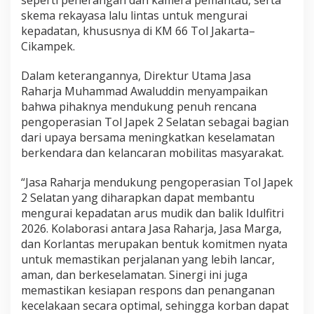
L
skema rekayasa lalu lintas untuk mengurai
i
kepadatan, khususnya di KM 66 Tol Jakarta–
n
Cikampek.
t
a
Dalam keterangannya, Direktur Utama Jasa
s
d
Raharja Muhammad Awaluddin menyampaikan
a
bahwa pihaknya mendukung penuh rencana
n
pengoperasian Tol Japek 2 Selatan sebagai bagian
K
dari upaya bersama meningkatkan keselamatan
e
s
berkendara dan kelancaran mobilitas masyarakat.
i
a
“Jasa Raharja mendukung pengoperasian Tol Japek
p
2 Selatan yang diharapkan dapat membantu
a
mengurai kepadatan arus mudik dan balik Idulfitri
n
J
2026. Kolaborasi antara Jasa Raharja, Jasa Marga,
a
dan Korlantas merupakan bentuk komitmen nyata
l
untuk memastikan perjalanan yang lebih lancar,
a
aman, dan berkeselamatan. Sinergi ini juga
n
memastikan kesiapan respons dan penanganan
y
a
kecelakaan secara optimal, sehingga korban dapat