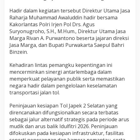
n
Hadir dalam kegiatan tersebut Direktur Utama Jasa
P
e
Raharja Muhammad Awaluddin hadir bersama
n
Kakorlantas Polri Irjen Pol Drs. Agus
a
Suryonugroho, S.H., M.Hum., Direktur Utama Jasa
n
Marga Rivan A. Purwantono beserta jajaran direksi
g
a
Jasa Marga, dan Bupati Purwakarta Saepul Bahri
n
Binzein.
a
n
Kehadiran lintas pemangku kepentingan ini
K
mencerminkan sinergi antarlembaga dalam
e
c
memperkuat pelayanan publik serta memastikan
e
negara hadir dalam pengelolaan keselamatan
l
transportasi jalan tol.
a
k
Peninjauan kesiapan Tol Japek 2 Selatan yang
a
a
direncanakan difungsionalkan secara terbatas
n
sebagai jalur alternatif strategis pada periode arus
L
mudik dan arus balik Idulfitri 2026. Peninjauan
a
difokuskan pada kesiapan infrastruktur, fasilitas
l
seperti penerangan dan kamera pemantau, serta
u