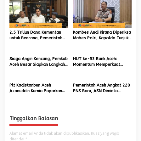
i
p
o
s
2,5 Triliun Dana Kementan
Kombes Andi Kirana Diperiksa
untuk Bencana, Pemerintah
Mabes Polri, Kapolda Tunjuk
Aceh kelola 9,7 Miliar Rupiah
Kabid TIK sebagai Pelaksana
Tugas Kapolresta Banda
Aceh
Siaga Angin Kencang, Pemkab
HUT ke-53 Bank Aceh:
Aceh Besar Siapkan Langkah
Momentum Memperkuat
Penanganan
Amanah, Menumbuhkan
Keberkahan Bagi Aceh
Plt Kadistanbun Aceh
Pemerintah Aceh Angkat 228
Azanuddin Kurnia Paparkan
PNS Baru, ASN Diminta
Empat Strategi Pemulihan
Wujudkan Etos Kerja yang
Sawah Rusak Berat
Tinggi
Pascabencana
Tinggalkan Balasan
Alamat email Anda tidak akan dipublikasikan.
Ruas yang wajib
ditandai
*