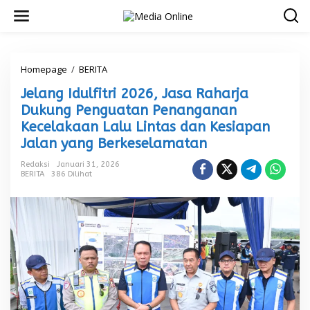
L
e
w
a
t
i
Homepage
/
BERITA
J
k
e
Jelang Idulfitri 2026, Jasa Raharja
e
l
k
a
Dukung Penguatan Penanganan
o
n
Kecelakaan Lalu Lintas dan Kesiapan
n
g
Jalan yang Berkeselamatan
t
I
e
d
Redaksi
Januari 31, 2026
n
u
BERITA
386 Dilihat
l
f
i
t
r
i
2
0
2
6
,