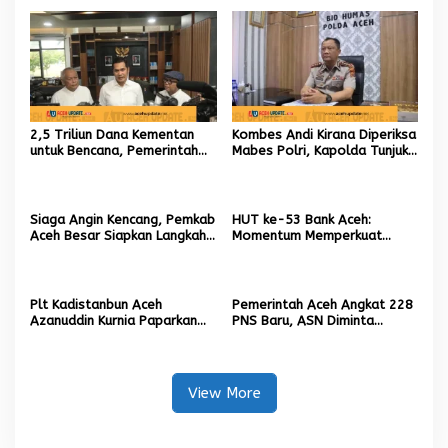
2,5 Triliun Dana Kementan
Kombes Andi Kirana Diperiksa
untuk Bencana, Pemerintah
Mabes Polri, Kapolda Tunjuk
Aceh kelola 9,7 Miliar Rupiah
Kabid TIK sebagai Pelaksana
Tugas Kapolresta Banda
Aceh
Siaga Angin Kencang, Pemkab
HUT ke-53 Bank Aceh:
Aceh Besar Siapkan Langkah
Momentum Memperkuat
Penanganan
Amanah, Menumbuhkan
Keberkahan Bagi Aceh
Plt Kadistanbun Aceh
Pemerintah Aceh Angkat 228
Azanuddin Kurnia Paparkan
PNS Baru, ASN Diminta
Empat Strategi Pemulihan
Wujudkan Etos Kerja yang
Sawah Rusak Berat
Tinggi
Pascabencana
View More