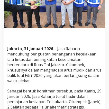
J
a
s
a
R
a
h
a
r
j
a
Jakarta, 31 Januari 2026
– Jasa Raharja
D
mendukung penguatan penanganan kecelakaan
u
lalu lintas dan peningkatan keselamatan
k
berkendara di Ruas Tol Jakarta–Cikampek,
u
n
khususnya dalam menghadapi arus mudik dan arus
g
balik Idul Fitri 2026 yang akan berlangsung dalam
P
waktu dekat.
e
n
Sebagai bentuk komitmen tersebut, pada Kamis, 29
g
u
Januari 2026, Jasa Raharja turut hadir dalam
a
peninjauan kesiapan Tol Jakarta–Cikampek (Japek)
t
2 Selatan sebagai jalur alternatif strategis.
a