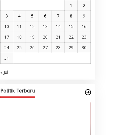
1
2
3
4
5
6
7
8
9
10
11
12
13
14
15
16
17
18
19
20
21
22
23
24
25
26
27
28
29
30
31
« Jul
Pelantikan DPP AMMPA, Prof
Marniati Undang Dua Tamu
Internasional dari Spanyol dan
Di BERITA, POLITIK
|
Juni 22, 2026
Politik Terbaru
Malaysia
Wacana Menyatu