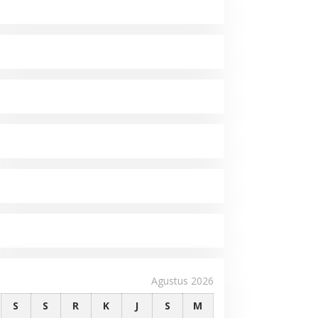
Agustus 2026
S
S
R
K
J
S
M