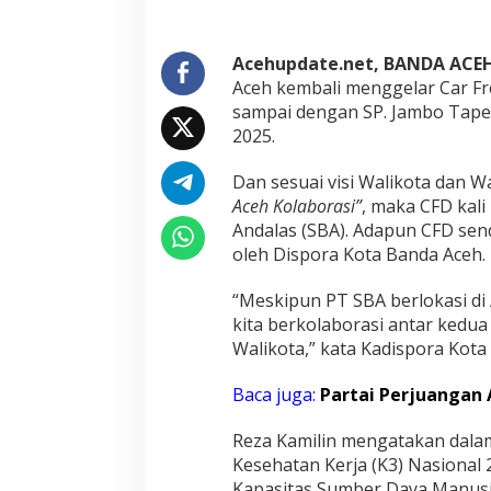
d
e
n
Acehupdate.net, BANDA ACE
g
P
Aceh kembali menggelar Car Fr
T
sampai dengan SP. Jambo Tape m
.
2025.
S
o
Dan sesuai visi Walikota dan Wak
l
u
Aceh Kolaborasi”
, maka CFD kali
s
Andalas (SBA). Adapun CFD sen
i
oleh Dispora Kota Banda Aceh.
B
a
“Meskipun PT SBA berlokasi di
n
g
kita berkolaborasi antar kedua
u
Walikota,” kata Kadispora Kota 
n
A
Baca juga:
Partai Perjuangan 
n
d
a
Reza Kamilin mengatakan dala
l
Kesehatan Kerja (K3) Nasional
a
Kapasitas Sumber Daya Manus