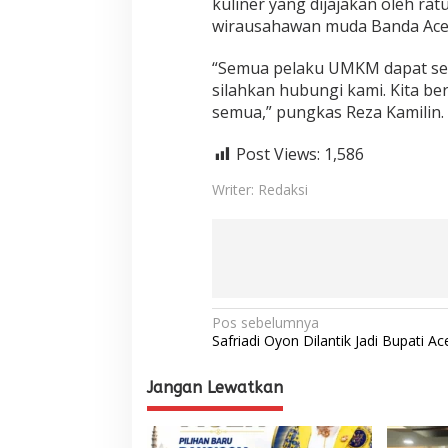
kuliner yang dijajakan oleh r
wirausahawan muda Banda Ace
“Semua pelaku UMKM dapat seca
silahkan hubungi kami. Kita b
semua,” pungkas Reza Kamilin.
Post Views:
1,586
Writer: Redaksi
N
Pos sebelumnya
Safriadi Oyon Dilantik Jadi Bupati Ace
a
v
Jangan Lewatkan
i
g