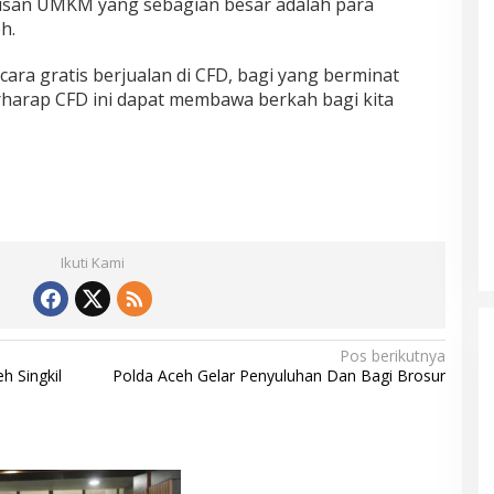
atusan UMKM yang sebagian besar adalah para
h.
ra gratis berjualan di CFD, bagi yang berminat
erharap CFD ini dapat membawa berkah bagi kita
Ikuti Kami
Mualem tunjuk Wan Malaya jadi Pj
Ketua Partai Aceh Nagan Raya
Di BERITA, POLITIK
|
Juli 30, 2026
Pos berikutnya
h Singkil
Polda Aceh Gelar Penyuluhan Dan Bagi Brosur