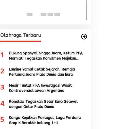
Singkil-Subulus
Menguat
Di BERITA, POLITIK
|
Jun
Olahraga Terbaru
1
Dukung Spanyol hingga Juara, Ketum PPA
Marniati Tegaskan Komitmen Majukan
Sepak Bola Aceh
2
Lamine Yamal Cetak Sejarah, Remaja
Pertama Juara Piala Dunia dan Euro
3
Mesir Tuntut FIFA Investigasi Wasit
Kontroversial lawan Argentina
4
Ronaldo Tegaskan Gelar Euro Selevel
dengan Gelar Piala Dunia
5
Kongo Kejutkan Portugal, Laga Perdana
Grup K Berakhir Imbang 1-1