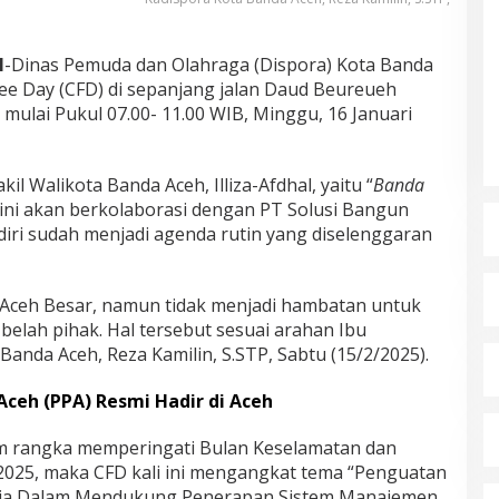
H
-Dinas Pemuda dan Olahraga (Dispora) Kota Banda
ee Day (CFD) di sepanjang jalan Daud Beureueh
ulai Pukul 07.00- 11.00 WIB, Minggu, 16 Januari
il Walikota Banda Aceh, Illiza-Afdhal, yaitu “
Banda
 ini akan berkolaborasi dengan PT Solusi Bangun
diri sudah menjadi agenda rutin yang diselenggaran
 Aceh Besar, namun tidak menjadi hambatan untuk
 belah pihak. Hal tersebut sesuai arahan Ibu
Banda Aceh, Reza Kamilin, S.STP, Sabtu (15/2/2025).
Aceh (PPA) Resmi Hadir di Aceh
m rangka memperingati Bulan Keselamatan dan
 2025, maka CFD kali ini mengangkat tema “Penguatan
ia Dalam Mendukung Penerapan Sistem Manajemen