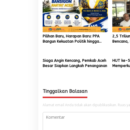
a
s
i
p
o
Pilihan Baru, Harapan Baru: PPA
2,5 Trili
Bangun Kekuatan Politik hingga
Bencana, 
s
Akar Rumput Aceh
9,7 Milia
Siaga Angin Kencang, Pemkab Aceh
HUT ke-5
Besar Siapkan Langkah Penanganan
Memperku
Menumbuh
Aceh
Tinggalkan Balasan
Alamat email Anda tidak akan dipublikasikan.
Ruas ya