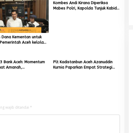
Kombes Andi Kirana Diperiksa
Mabes Polri, Kapolda Tunjuk Kabid
TIK sebagai Pelaksana Tugas
Kapolresta Banda Aceh
un Dana Kementan untuk
Pemerintah Aceh kelola
r Rupiah
3 Bank Aceh: Momentum
Plt Kadistanbun Aceh Azanuddin
at Amanah,
Kurnia Paparkan Empat Strategi
kan Keberkahan Bagi
Pemulihan Sawah Rusak Berat
Pascabencana
ng wajib ditandai
*