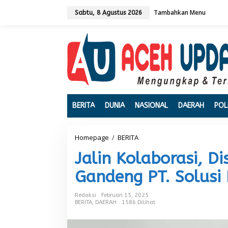
L
Tambahkan Menu
e
Sabtu, 8 Agustus 2026
w
a
t
i
k
e
k
o
n
t
BERITA
DUNIA
NASIONAL
DAERAH
POL
e
n
Homepage
/
BERITA
J
a
Jalin Kolaborasi, D
l
i
Gandeng PT. Solusi
n
K
o
Redaksi
Februari 15, 2025
l
BERITA
,
DAERAH
1586 Dilihat
a
b