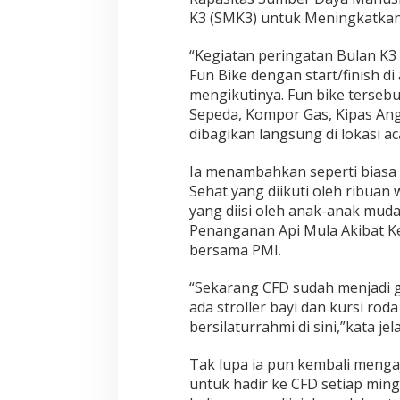
s
K3 (SMK3) untuk Meningkatkan 
d
i
C
“Kegiatan peringatan Bulan K3
F
Fun Bike dengan start/finish d
D
mengikutinya. Fun bike terseb
Sepeda, Kompor Gas, Kipas Ang
dibagikan langsung di lokasi ac
Ia menambahkan seperti biasa
Sehat yang diikuti oleh ribua
yang diisi oleh anak-anak muda
Penanganan Api Mula Akibat K
bersama PMI.
“Sekarang CFD sudah menjadi g
ada stroller bayi dan kursi rod
bersilaturrahmi di sini,”kata jel
Tak lupa ia pun kembali meng
untuk hadir ke CFD setiap ming