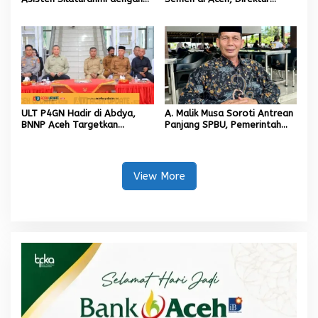
Plt Kadisdik Dayah Kota
Utama SIG Pastikan Distribusi
Banda Aceh
Berjalan Normal
ULT P4GN Hadir di Abdya,
A. Malik Musa Soroti Antrean
BNNP Aceh Targetkan
Panjang SPBU, Pemerintah
Penurunan Penyalahgunaan
Diminta Segera Hadirkan
Narkotika
Solusi Konkret
View More