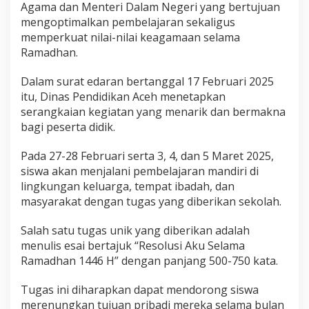
Agama dan Menteri Dalam Negeri yang bertujuan
a
mengoptimalkan pembelajaran sekaligus
d
i
memperkuat nilai-nilai keagamaan selama
r
Ramadhan.
k
a
Dalam surat edaran bertanggal 17 Februari 2025
n
itu, Dinas Pendidikan Aceh menetapkan
R
a
serangkaian kegiatan yang menarik dan bermakna
g
bagi peserta didik.
a
m
Pada 27-28 Februari serta 3, 4, dan 5 Maret 2025,
P
siswa akan menjalani pembelajaran mandiri di
r
o
lingkungan keluarga, tempat ibadah, dan
g
masyarakat dengan tugas yang diberikan sekolah.
r
a
Salah satu tugas unik yang diberikan adalah
m
menulis esai bertajuk “Resolusi Aku Selama
Ramadhan 1446 H” dengan panjang 500-750 kata.
Tugas ini diharapkan dapat mendorong siswa
merenungkan tujuan pribadi mereka selama bulan