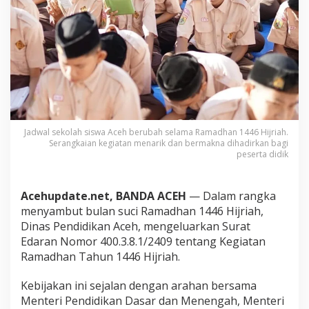
e
h
B
e
r
u
b
a
h
S
Jadwal sekolah siswa Aceh berubah selama Ramadhan 1446 Hijriah.
e
Serangkaian kegiatan menarik dan bermakna dihadirkan bagi
l
peserta didik
a
m
a
Acehupdate.net, BANDA ACEH
— Dalam rangka
R
a
menyambut bulan suci Ramadhan 1446 Hijriah,
m
Dinas Pendidikan Aceh, mengeluarkan Surat
a
Edaran Nomor 400.3.8.1/2409 tentang Kegiatan
d
Ramadhan Tahun 1446 Hijriah.
h
a
n
Kebijakan ini sejalan dengan arahan bersama
,
Menteri Pendidikan Dasar dan Menengah, Menteri
H