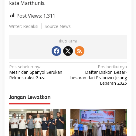
kata Marthunis.
Post Views:
1,311
Writer: Redaksi
Source News
Ikuti Kami
N
Pos sebelumnya
Pos berikutnya
Mesir dan Spanyol Serukan
Daftar Diskon Besar-
a
Rekonstruksi Gaza
besaran dari Prabowo Jelang
Lebaran 2025
v
i
Jangan Lewatkan
g
a
s
i