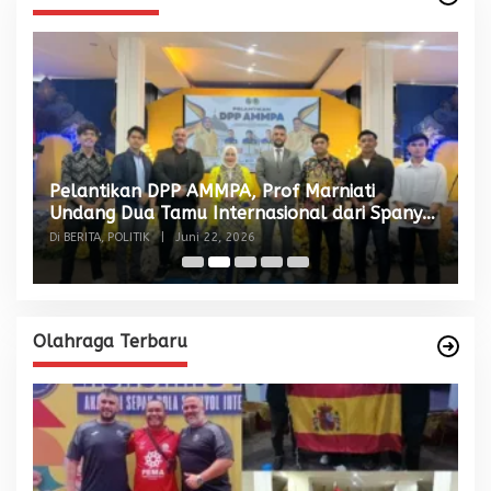
Pelantikan DPP AMMPA, Prof Marniati
W
Undang Dua Tamu Internasional dari Spanyol
S
dan Malaysia
Di BERITA, POLITIK
|
Juni 22, 2026
Di
Olahraga Terbaru