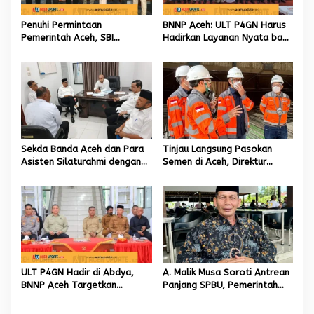
p
o
Penuhi Permintaan
BNNP Aceh: ULT P4GN Harus
s
Pemerintah Aceh, SBI
Hadirkan Layanan Nyata bagi
Berkomitmen Penuhi
Masyarakat Subulussalam.
Kebutuhan Semen di Aceh
Sekda Banda Aceh dan Para
Tinjau Langsung Pasokan
Asisten Silaturahmi dengan
Semen di Aceh, Direktur
Plt Kadisdik Dayah Kota
Utama SIG Pastikan Distribusi
Banda Aceh
Berjalan Normal
ULT P4GN Hadir di Abdya,
A. Malik Musa Soroti Antrean
BNNP Aceh Targetkan
Panjang SPBU, Pemerintah
Penurunan Penyalahgunaan
Diminta Segera Hadirkan
Narkotika
Solusi Konkret