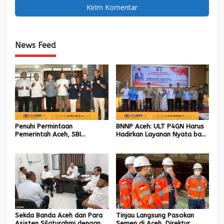
News Feed
Penuhi Permintaan
BNNP Aceh: ULT P4GN Harus
Pemerintah Aceh, SBI
Hadirkan Layanan Nyata bagi
Berkomitmen Penuhi
Masyarakat Subulussalam.
Kebutuhan Semen di Aceh
Sekda Banda Aceh dan Para
Tinjau Langsung Pasokan
Asisten Silaturahmi dengan
Semen di Aceh, Direktur