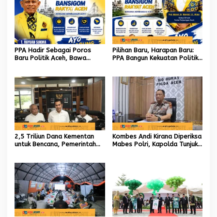
PPA Hadir Sebagai Poros
Pilihan Baru, Harapan Baru:
Baru Politik Aceh, Bawa
PPA Bangun Kekuatan Politik
Jaringan Nasional hingga
hingga Akar Rumput Aceh
Internasional untuk Kemajuan
Daerah
2,5 Triliun Dana Kementan
Kombes Andi Kirana Diperiksa
untuk Bencana, Pemerintah
Mabes Polri, Kapolda Tunjuk
Aceh kelola 9,7 Miliar Rupiah
Kabid TIK sebagai Pelaksana
Tugas Kapolresta Banda
Aceh