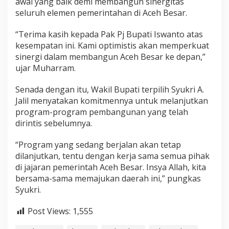
awal yang baik demi membangun sinergitas
i
seluruh elemen pemerintahan di Aceh Besar.
n
a
“Terima kasih kepada Pak Pj Bupati Iswanto atas
n
B
kesempatan ini. Kami optimistis akan memperkuat
a
sinergi dalam membangun Aceh Besar ke depan,”
r
ujar Muharram.
u
d
Senada dengan itu, Wakil Bupati terpilih Syukri A.
i
A
Jalil menyatakan komitmennya untuk melanjutkan
c
program-program pembangunan yang telah
e
dirintis sebelumnya.
h
B
“Program yang sedang berjalan akan tetap
e
s
dilanjutkan, tentu dengan kerja sama semua pihak
a
di jajaran pemerintah Aceh Besar. Insya Allah, kita
r
bersama-sama memajukan daerah ini,” pungkas
Syukri.
Post Views:
1,555