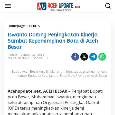
L
e
w
a
t
i
Homepage
/
BERITA
I
k
s
Iswanto Dorong Peningkatan Kinerja
e
w
k
a
Sambut Kepemimpinan Baru di Aceh
o
n
Besar
n
t
t
o
Redaksi
Januari 20, 2025
e
D
BERITA
,
DAERAH
1555 Dilihat
n
o
r
Bupati Aceh Besar terpilih Muharram Idris saat pertemuan di Aula
o
Kantor Bupati di Kota Jantho. Foto: Dok. Prokopim Aceh Besar
n
g
P
e
Acehupdate.net, ACEH BESAR
– Penjabat Bupati
n
Aceh Besar, Muhammad Iswanto, mengimbau
i
seluruh pimpinan Organisasi Perangkat Daerah
n
(OPD) terus meningkatkan kinerja demi
g
memajukan pelayanan serta pembangunan
k