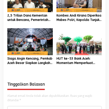
2,5 Triliun Dana Kementan
Kombes Andi Kirana Diperiksa
untuk Bencana, Pemerintah
Mabes Polri, Kapolda Tunjuk
Aceh kelola 9,7 Miliar Rupiah
Kabid TIK sebagai Pelaksana
Tugas Kapolresta Banda
Aceh
Siaga Angin Kencang, Pemkab
HUT ke-53 Bank Aceh:
Aceh Besar Siapkan Langkah
Momentum Memperkuat
Penanganan
Amanah, Menumbuhkan
Keberkahan Bagi Aceh
Tinggalkan Balasan
Alamat email Anda tidak akan dipublikasikan.
Ruas yang wajib
ditandai
*