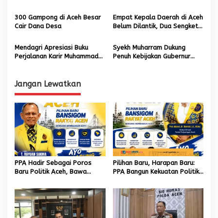
s
Favorit Akhir Pekan
Mujahidin Lamlhom
300 Gampong di Aceh Besar
Empat Kepala Daerah di Aceh
Cair Dana Desa
Belum Dilantik, Dua Sengketa
di MK
Mendagri Apresiasi Buku
Syekh Muharram Dukung
Perjalanan Karir Muhammad
Penuh Kebijakan Gubernur
Iswanto
Aceh Hapus Barcode BBM
Jangan Lewatkan
PPA Hadir Sebagai Poros
Pilihan Baru, Harapan Baru:
Baru Politik Aceh, Bawa
PPA Bangun Kekuatan Politik
Jaringan Nasional hingga
hingga Akar Rumput Aceh
Internasional untuk Kemajuan
Daerah