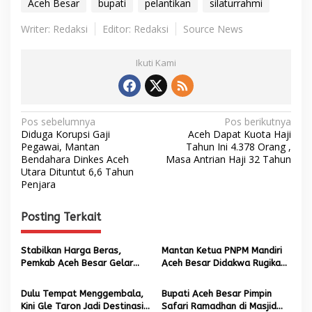
Aceh Besar
bupati
pelantikan
silaturrahmi
Writer: Redaksi
Editor: Redaksi
Source News
Ikuti Kami
N
Pos sebelumnya
Pos berikutnya
Diduga Korupsi Gaji
Aceh Dapat Kuota Haji
a
Pegawai, Mantan
Tahun Ini 4.378 Orang ,
Bendahara Dinkes Aceh
Masa Antrian Haji 32 Tahun
v
Utara Dituntut 6,6 Tahun
i
Penjara
g
Posting Terkait
a
s
Stabilkan Harga Beras,
Mantan Ketua PNPM Mandiri
i
Pemkab Aceh Besar Gelar
Aceh Besar Didakwa Rugikan
p
Pangan Murah di Darul Imarah
Negara Rp 1,6 Miliar
Dulu Tempat Menggembala,
Bupati Aceh Besar Pimpin
o
Kini Gle Taron Jadi Destinasi
Safari Ramadhan di Masjid