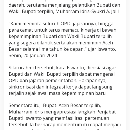
a
daerah, terutama menjelang pelantikan Bupati dan
t
Wakil Bupati terpilih, Muharram Idris-Syukri A. Jalil.
a
n
“Kami meminta seluruh OPD, jajarannya, hingga
K
para camat untuk terus memacu kinerja di bawah
i
n
kepemimpinan Bupati dan Wakil Bupati terpilih
e
yang segera dilantik serta akan memimpin Aceh
r
Besar selama lima tahun ke depan,” ujar Iswanto,
j
Senin, 20 Januari 2024
a
S
a
Silaturahmi tersebut, kata Iswanto, diinisiasi agar
m
Bupati dan Wakil Bupati terpilih dapat mengenal
b
OPD dan jajaran pemerintahan. Harapannya,
u
sinkronisasi dan integrasi kerja dapat langsung
t
K
terjalin sejak awal masa kepemimpinan baru.
e
p
Sementara itu, Bupati Aceh Besar terpilih,
e
Muharram Idris mengapresiasi langkah Penjabat
m
Bupati Iswanto yang memfasilitasi pertemuan
i
m
tersebut. Ia berharap momentum itu dapat menjadi
p