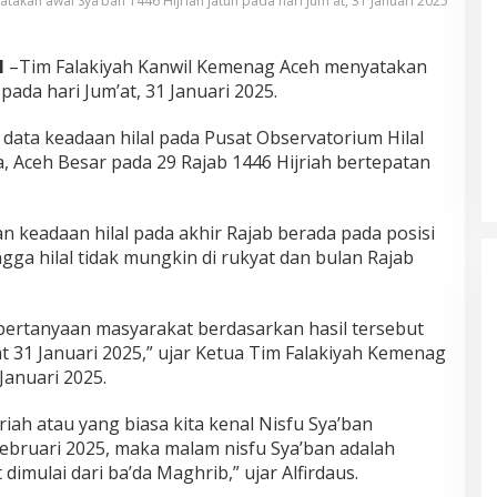
akan awal Sya’ban 1446 Hijriah jatuh pada hari Jum'at, 31 Januari 2025
H
–Tim Falakiyah Kanwil Kemenag Aceh menyatakan
pada hari Jum’at, 31 Januari 2025.
n data keadaan hilal pada Pusat Observatorium Hilal
, Aceh Besar pada 29 Rajab 1446 Hijriah bertepatan
 keadaan hilal pada akhir Rajab berada pada posisi
ngga hilal tidak mungkin di rukyat dan bulan Rajab
pertanyaan masyarakat berdasarkan hasil tersebut
at 31 Januari 2025,” ujar Ketua Tim Falakiyah Kemenag
Januari 2025.
jriah atau yang biasa kita kenal Nisfu Sya’ban
Februari 2025, maka malam nisfu Sya’ban adalah
imulai dari ba’da Maghrib,” ujar Alfirdaus.