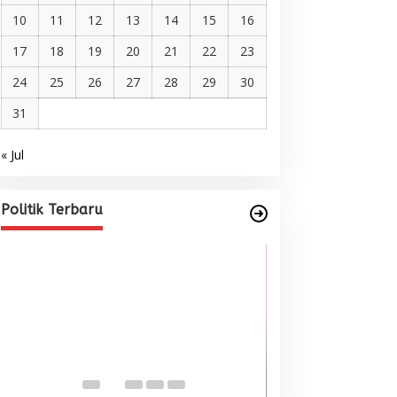
10
11
12
13
14
15
16
17
18
19
20
21
22
23
24
25
26
27
28
29
30
31
« Jul
Pelantikan DPP AMMPA, Prof
Marniati Undang Dua Tamu
Internasional dari Spanyol dan
Di BERITA, POLITIK
|
Juni 22, 2026
Politik Terbaru
Malaysia
Wacana Menyatu
Singkil-Subulus
Menguat
Di BERITA, POLITIK
|
Jun