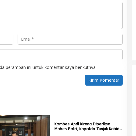
Mualem tunjuk Wan Malaya jadi Pj
Ketua Partai Aceh Nagan Raya
da peramban ini untuk komentar saya berikutnya.
Di BERITA, POLITIK
|
Juli 30, 2026
Kombes Andi Kirana Diperiksa
Mabes Polri, Kapolda Tunjuk Kabid
TIK sebagai Pelaksana Tugas