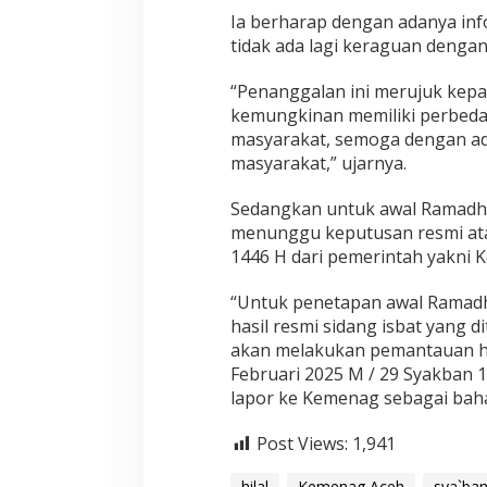
s
Ia berharap dengan adanya inf
u
tidak ada lagi keraguan dengan
k
1
S
“Penanggalan ini merujuk kepa
y
kemungkinan memiliki perbeda
a
masyarakat, semoga dengan adan
’
masyarakat,” ujarnya.
b
a
n
Sedangkan untuk awal Ramadhan
1
menunggu keputusan resmi atau
4
1446 H dari pemerintah yakni K
4
6
H
“Untuk penetapan awal Ramad
hasil resmi sidang isbat yang
akan melakukan pemantauan hila
Februari 2025 M / 29 Syakban 1
lapor ke Kemenag sebagai bahan
Post Views:
1,941
hilal
Kemenag Aceh
sya`ba