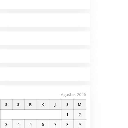
Agustus 2026
S
S
R
K
J
S
M
1
2
3
4
5
6
7
8
9