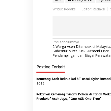
Writer: Redaksi
Editor: Redaksi
N
Pos sebelumnya
2 Warga Aceh Ditembak di Malaysia,
a
Gubernur Minta KBRI-Kemenlu Beri
Pendampingan dan Biayai Perawata
v
i
Posting Terkait
g
a
Kemenag Aceh Rekrut Dai 3T untuk Syiar Ramad
s
2025
i
Kakanwil Kemenag Tanami Pohon di Tanah Wak
p
Produktif Aceh Jaya, “One ASN One Tree”
o