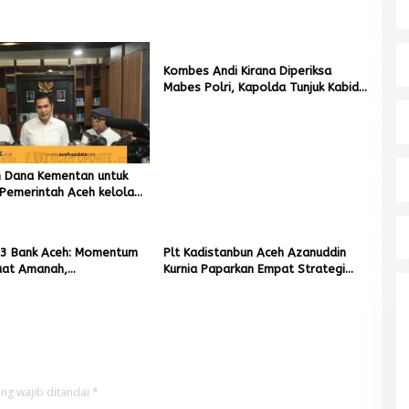
Kombes Andi Kirana Diperiksa
Mabes Polri, Kapolda Tunjuk Kabid
TIK sebagai Pelaksana Tugas
Kapolresta Banda Aceh
un Dana Kementan untuk
Pemerintah Aceh kelola
r Rupiah
3 Bank Aceh: Momentum
Plt Kadistanbun Aceh Azanuddin
at Amanah,
Kurnia Paparkan Empat Strategi
kan Keberkahan Bagi
Pemulihan Sawah Rusak Berat
Pascabencana
ng wajib ditandai
*