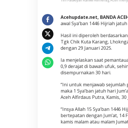
Tim Falakiyah Kanwil Kemenag Aceh menyat
a
h
K
e
Acehupdate.net, BANDA ACE
m
awal Sya’ban 1446 Hijriah jatuh 
e
n
Hasil ini diperoleh berdasarka
a
Tgk Chik Kuta Karang, Lhoknga
g
A
dengan 29 Januari 2025.
c
e
Ia menjelaskan saat pemantauan
h
0,9 derajat di bawah ufuk, sehi
:
disempurnakan 30 hari.
3
1
J
“Ini untuk menjawab sejumlah 
a
maka 1 Sya’ban jatuh hari Jum’
n
Aceh Alfirdaus Putra, Kamis, 30 
u
a
“Insya Allah 15 Sya’ban 1446 Hi
r
i
bertepatan dengan Jum’at, 14 
M
kamis malam atau malam Jumat d
a