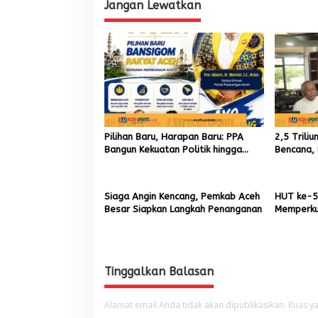
s
Jangan Lewatkan
Pilihan Baru, Harapan Baru: PPA
2,5 Trili
Bangun Kekuatan Politik hingga
Bencana, 
Akar Rumput Aceh
9,7 Milia
Siaga Angin Kencang, Pemkab Aceh
HUT ke-5
Besar Siapkan Langkah Penanganan
Memperku
Menumbuh
Aceh
Tinggalkan Balasan
Alamat email Anda tidak akan dipublikasikan.
Ruas ya