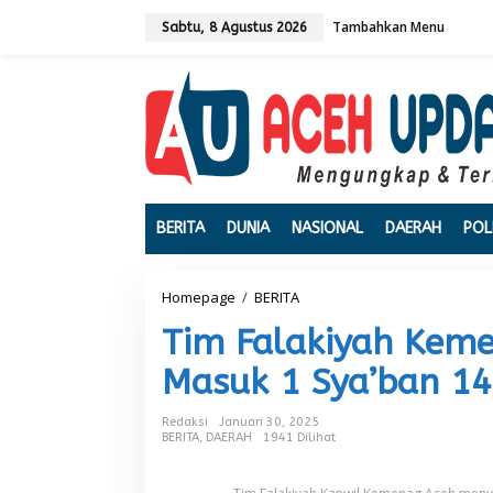
L
Tambahkan Menu
e
Sabtu, 8 Agustus 2026
w
a
t
i
k
e
k
o
n
t
BERITA
DUNIA
NASIONAL
DAERAH
POL
e
n
Homepage
/
BERITA
T
i
Tim Falakiyah Keme
m
F
Masuk 1 Sya’ban 1
a
l
a
Redaksi
Januari 30, 2025
k
BERITA
,
DAERAH
1941 Dilihat
i
y