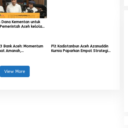
Kapolresta Banda Aceh
un Dana Kementan untuk
Pemerintah Aceh kelola
r Rupiah
3 Bank Aceh: Momentum
Plt Kadistanbun Aceh Azanuddin
at Amanah,
Kurnia Paparkan Empat Strategi
kan Keberkahan Bagi
Pemulihan Sawah Rusak Berat
Pascabencana
View More