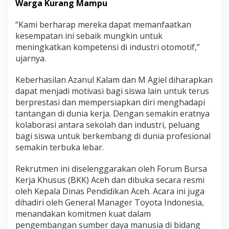
Warga Kurang Mampu
m
u
“Kami berharap mereka dapat memanfaatkan
n
kesempatan ini sebaik mungkin untuk
i
t
meningkatkan kompetensi di industri otomotif,”
a
ujarnya.
s
T
Keberhasilan Azanul Kalam dan M Agiel diharapkan
o
dapat menjadi motivasi bagi siswa lain untuk terus
y
o
berprestasi dan mempersiapkan diri menghadapi
t
tantangan di dunia kerja. Dengan semakin eratnya
a
kolaborasi antara sekolah dan industri, peluang
I
bagi siswa untuk berkembang di dunia profesional
n
d
semakin terbuka lebar.
o
n
Rekrutmen ini diselenggarakan oleh Forum Bursa
e
Kerja Khusus (BKK) Aceh dan dibuka secara resmi
s
oleh Kepala Dinas Pendidikan Aceh. Acara ini juga
i
a
dihadiri oleh General Manager Toyota Indonesia,
2
menandakan komitmen kuat dalam
0
pengembangan sumber daya manusia di bidang
2