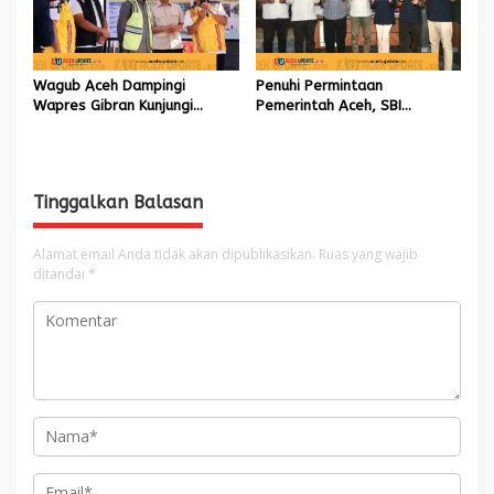
Wagub Aceh Dampingi
Penuhi Permintaan
Wapres Gibran Kunjungi
Pemerintah Aceh, SBI
Lokasi Terdampak Bencana
Berkomitmen Penuhi
Hidrometeorologi
Kebutuhan Semen di Aceh
Tinggalkan Balasan
Alamat email Anda tidak akan dipublikasikan.
Ruas yang wajib
ditandai
*