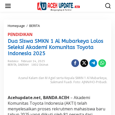
L
e
w
a
t
i
Homepage
/
BERITA
D
k
u
PENDIDIKAN
e
a
k
S
Dua Siswa SMKN 1 Al Mubarkeya Lolos
o
i
Seleksi Akademi Komunitas Toyota
n
s
t
Indonesia 2025
w
e
a
Redaksi
Februari 14, 2025
n
S
BERITA
,
DAERAH
1802 Dilihat
M
K
N
Azanul Kalam dan M Agiel serta Kepala SMKN 1 Al Mubarkeya,
1
Sukmanil Fuadi. Foto: AJNN/HO-Pribadi.
A
l
M
Acehupdate.net, BANDA ACEH
– Akademi
u
Komunitas Toyota Indonesia (AKTI) telah
b
menyelesaikan proses rekrutmen mahasiswa baru
a
r
tahun 2025 yang diikuti oleh 81 peserta dari