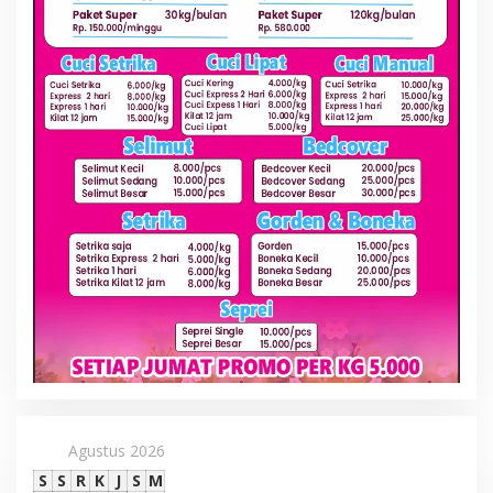
Agustus 2026
S
S
R
K
J
S
M