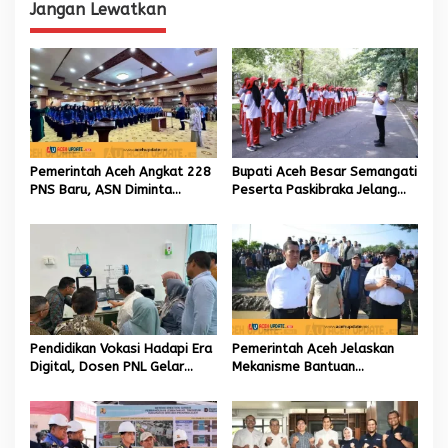
Jangan Lewatkan
g
a
s
i
p
o
Pemerintah Aceh Angkat 228
Bupati Aceh Besar Semangati
s
PNS Baru, ASN Diminta
Peserta Paskibraka Jelang
Wujudkan Etos Kerja yang
HUT Ke-81 RI
Tinggi
Pendidikan Vokasi Hadapi Era
Pemerintah Aceh Jelaskan
Digital, Dosen PNL Gelar
Mekanisme Bantuan
Pelatihan 3D Printing untuk
Kementan Rp2,5 Triliun untuk
Guru Produktif SMK
Pemulihan Sawah dan Kebun