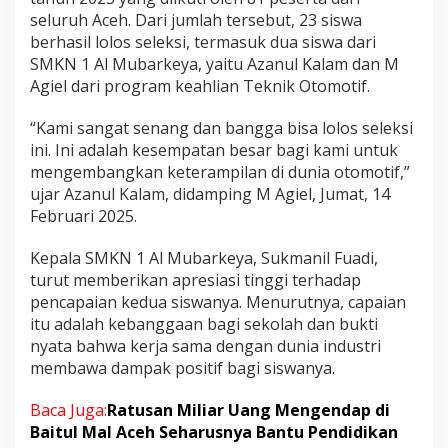
k
seluruh Aceh. Dari jumlah tersebut, 23 siswa
e
berhasil lolos seleksi, termasuk dua siswa dari
y
SMKN 1 Al Mubarkeya, yaitu Azanul Kalam dan M
a
Agiel dari program keahlian Teknik Otomotif.
L
o
l
“Kami sangat senang dan bangga bisa lolos seleksi
o
ini. Ini adalah kesempatan besar bagi kami untuk
s
mengembangkan keterampilan di dunia otomotif,”
S
ujar Azanul Kalam, didamping M Agiel, Jumat, 14
e
l
Februari 2025.
e
k
Kepala SMKN 1 Al Mubarkeya, Sukmanil Fuadi,
s
turut memberikan apresiasi tinggi terhadap
i
pencapaian kedua siswanya. Menurutnya, capaian
A
k
itu adalah kebanggaan bagi sekolah dan bukti
a
nyata bahwa kerja sama dengan dunia industri
d
membawa dampak positif bagi siswanya.
e
m
Baca Juga:
Ratusan Miliar Uang Mengendap di
i
K
Baitul Mal Aceh Seharusnya Bantu Pendidikan
o