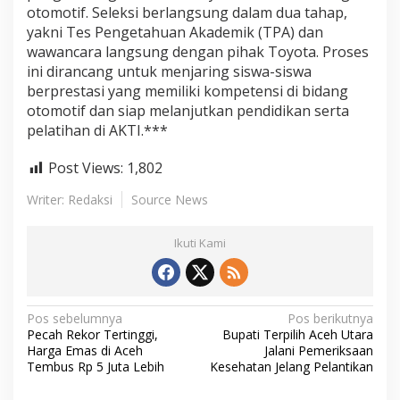
otomotif. Seleksi berlangsung dalam dua tahap,
5
yakni Tes Pengetahuan Akademik (TPA) dan
wawancara langsung dengan pihak Toyota. Proses
ini dirancang untuk menjaring siswa-siswa
berprestasi yang memiliki kompetensi di bidang
otomotif dan siap melanjutkan pendidikan serta
pelatihan di AKTI.***
Post Views:
1,802
Writer: Redaksi
Source News
Ikuti Kami
N
Pos sebelumnya
Pos berikutnya
Pecah Rekor Tertinggi,
Bupati Terpilih Aceh Utara
a
Harga Emas di Aceh
Jalani Pemeriksaan
Tembus Rp 5 Juta Lebih
Kesehatan Jelang Pelantikan
v
i