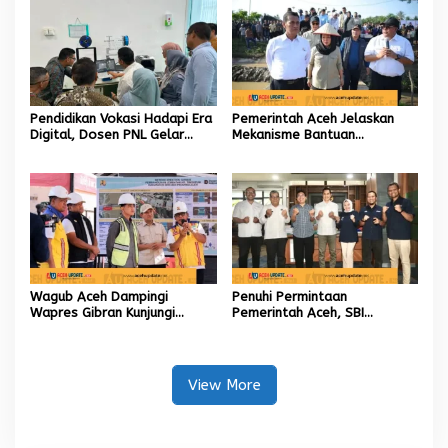
Pendidikan Vokasi Hadapi Era
Pemerintah Aceh Jelaskan
Digital, Dosen PNL Gelar
Mekanisme Bantuan
Pelatihan 3D Printing untuk
Kementan Rp2,5 Triliun untuk
Guru Produktif SMK
Pemulihan Sawah dan Kebun
Wagub Aceh Dampingi
Penuhi Permintaan
Wapres Gibran Kunjungi
Pemerintah Aceh, SBI
Lokasi Terdampak Bencana
Berkomitmen Penuhi
Hidrometeorologi
Kebutuhan Semen di Aceh
View More