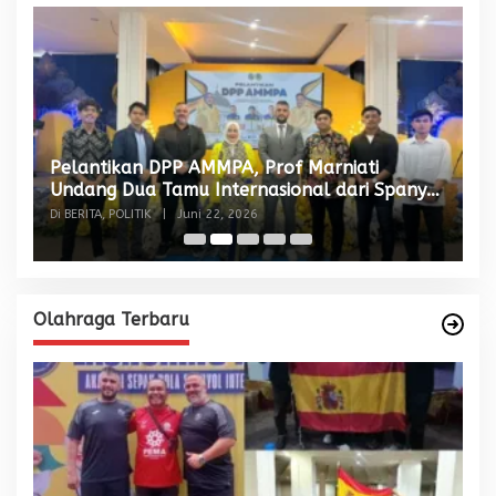
Pelantikan DPP AMMPA, Prof Marniati
W
Undang Dua Tamu Internasional dari Spanyol
S
dan Malaysia
Di BERITA, POLITIK
|
Juni 22, 2026
Di
Olahraga Terbaru