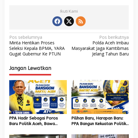
Ikuti Kami
N
Pos sebelumnya
Pos berikutnya
Minta Hentikan Proses
Polda Aceh Imbau
a
Seleksi Kepala BPMA, YARA
Masyarakat Jaga Kamtibmas
Gugat Gubernur Ke PTUN
Jelang Tahun Baru
v
i
Jangan Lewatkan
g
a
s
i
p
o
PPA Hadir Sebagai Poros
Pilihan Baru, Harapan Baru:
s
Baru Politik Aceh, Bawa
PPA Bangun Kekuatan Politik
Jaringan Nasional hingga
hingga Akar Rumput Aceh
Internasional untuk Kemajuan