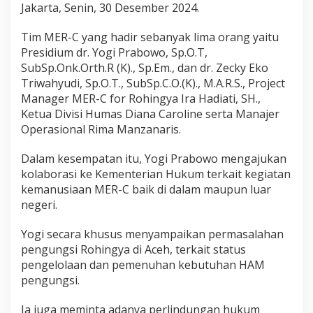
Jakarta, Senin, 30 Desember 2024.
M
E
R
Tim MER-C yang hadir sebanyak lima orang yaitu
-
Presidium dr. Yogi Prabowo, Sp.O.T,
C
SubSp.Onk.Orth.R (K)., Sp.Em., dan dr. Zecky Eko
A
Triwahyudi, Sp.O.T., SubSp.C.O.(K)., M.A.R.S., Project
j
u
Manager MER-C for Rohingya Ira Hadiati, SH.,
k
Ketua Divisi Humas Diana Caroline serta Manajer
a
Operasional Rima Manzanaris.
n
K
Dalam kesempatan itu, Yogi Prabowo mengajukan
o
l
kolaborasi ke Kementerian Hukum terkait kegiatan
a
kemanusiaan MER-C baik di dalam maupun luar
b
negeri.
o
r
Yogi secara khusus menyampaikan permasalahan
a
s
pengungsi Rohingya di Aceh, terkait status
i
pengelolaan dan pemenuhan kebutuhan HAM
K
pengungsi.
e
r
Ia juga meminta adanya perlindungan hukum
j