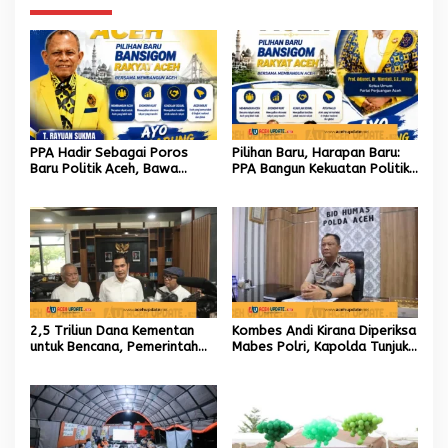
PPA Hadir Sebagai Poros
Pilihan Baru, Harapan Baru:
Baru Politik Aceh, Bawa
PPA Bangun Kekuatan Politik
Jaringan Nasional hingga
hingga Akar Rumput Aceh
Internasional untuk Kemajuan
Daerah
2,5 Triliun Dana Kementan
Kombes Andi Kirana Diperiksa
untuk Bencana, Pemerintah
Mabes Polri, Kapolda Tunjuk
Aceh kelola 9,7 Miliar Rupiah
Kabid TIK sebagai Pelaksana
Tugas Kapolresta Banda
Aceh