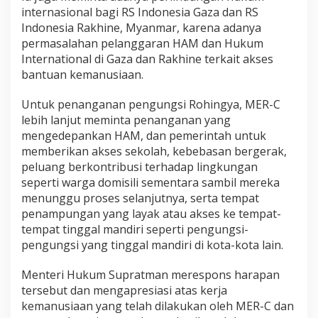
a
internasional bagi RS Indonesia Gaza dan RS
K
Indonesia Rakhine, Myanmar, karena adanya
e
permasalahan pelanggaran HAM dan Hukum
m
International di Gaza dan Rakhine terkait akses
a
bantuan kemanusiaan.
n
u
s
Untuk penanganan pengungsi Rohingya, MER-C
i
lebih lanjut meminta penanganan yang
a
mengedepankan HAM, dan pemerintah untuk
a
memberikan akses sekolah, kebebasan bergerak,
n
,
peluang berkontribusi terhadap lingkungan
T
seperti warga domisili sementara sambil mereka
e
menunggu proses selanjutnya, serta tempat
r
penampungan yang layak atau akses ke tempat-
m
a
tempat tinggal mandiri seperti pengungsi-
s
pengungsi yang tinggal mandiri di kota-kota lain.
u
k
Menteri Hukum Supratman merespons harapan
s
tersebut dan mengapresiasi atas kerja
o
a
kemanusiaan yang telah dilakukan oleh MER-C dan
l