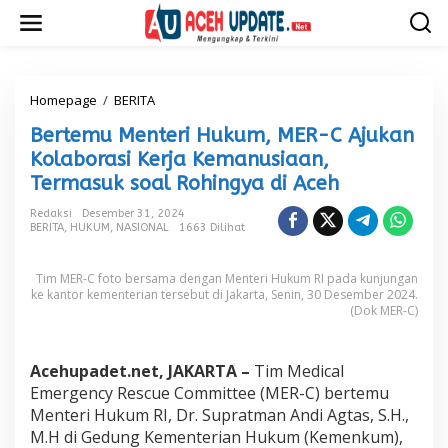
L
e
w
a
t
i
Homepage
/
BERITA
B
k
e
Bertemu Menteri Hukum, MER-C Ajukan
e
r
k
t
Kolaborasi Kerja Kemanusiaan,
o
e
Termasuk soal Rohingya di Aceh
n
m
t
u
Redaksi
Desember 31, 2024
e
M
BERITA
,
HUKUM
,
NASIONAL
1663 Dilihat
n
e
n
Tim MER-C foto bersama dengan Menteri Hukum RI pada kunjungan
t
ke kantor kementerian tersebut di Jakarta, Senin, 30 Desember 2024.
e
(Dok MER-C)
r
i
H
Acehupadet.net, JAKARTA –
Tim Medical
u
k
Emergency Rescue Committee (MER-C) bertemu
u
Menteri Hukum RI, Dr. Supratman Andi Agtas, S.H.,
m
M.H di Gedung Kementerian Hukum (Kemenkum),
,