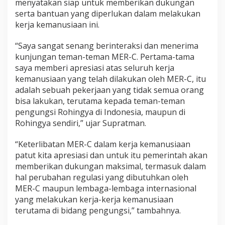
menyatakan siap untuk memberikan dukungan
R
serta bantuan yang diperlukan dalam melakukan
o
kerja kemanusiaan ini.
h
i
n
“Saya sangat senang berinteraksi dan menerima
g
kunjungan teman-teman MER-C. Pertama-tama
y
saya memberi apresiasi atas seluruh kerja
a
kemanusiaan yang telah dilakukan oleh MER-C, itu
d
adalah sebuah pekerjaan yang tidak semua orang
i
A
bisa lakukan, terutama kepada teman-teman
c
pengungsi Rohingya di Indonesia, maupun di
e
Rohingya sendiri,” ujar Supratman.
h
“Keterlibatan MER-C dalam kerja kemanusiaan
patut kita apresiasi dan untuk itu pemerintah akan
memberikan dukungan maksimal, termasuk dalam
hal perubahan regulasi yang dibutuhkan oleh
MER-C maupun lembaga-lembaga internasional
yang melakukan kerja-kerja kemanusiaan
terutama di bidang pengungsi,” tambahnya.