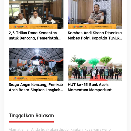
Daerah
2,5 Triliun Dana Kementan
Kombes Andi Kirana Diperiksa
untuk Bencana, Pemerintah
Mabes Polri, Kapolda Tunjuk
Aceh kelola 9,7 Miliar Rupiah
Kabid TIK sebagai Pelaksana
Tugas Kapolresta Banda
Aceh
Siaga Angin Kencang, Pemkab
HUT ke-53 Bank Aceh:
Aceh Besar Siapkan Langkah
Momentum Memperkuat
Penanganan
Amanah, Menumbuhkan
Keberkahan Bagi Aceh
Tinggalkan Balasan
Alamat email Anda tidak akan dipublikasikan.
Ruas yang wajib