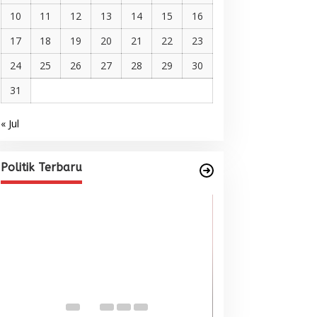
10
11
12
13
14
15
16
17
18
19
20
21
22
23
24
25
26
27
28
29
30
31
« Jul
Pelantikan DPP AMMPA, Prof
Marniati Undang Dua Tamu
Internasional dari Spanyol dan
Di BERITA, POLITIK
|
Juni 22, 2026
Politik Terbaru
Malaysia
Wacana Menyatu
Singkil-Subulus
Menguat
Di BERITA, POLITIK
|
Jun