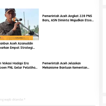
Pemerintah Aceh Angkat 228 PNS
Baru, ASN Diminta Wujudkan Etos
Kerja yang Tinggi
tanbun Aceh Azanuddin
parkan Empat Strategi
n Sawah Rusak Berat
cana
n Vokasi Hadapi Era
Pemerintah Aceh Jelaskan
Dosen PNL Gelar Pelatihan
Mekanisme Bantuan Kementan
ng untuk Guru Produktif
Rp2,5 Triliun untuk Pemulihan
Sawah dan Kebun
ng wajib ditandai
*