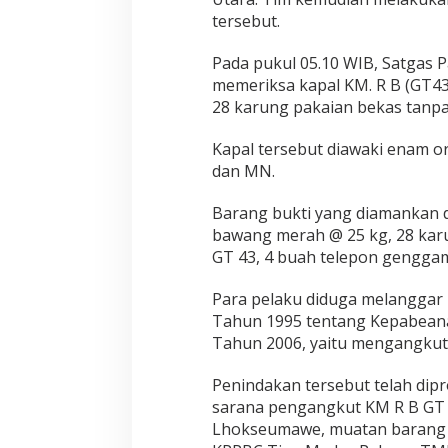
tersebut.
Pada pukul 05.10 WIB, Satgas 
memeriksa kapal KM. R B (GT4
28 karung pakaian bekas tanpa
Kapal tersebut diawaki enam or
dan MN.
Barang bukti yang diamankan d
bawang merah @ 25 kg, 28 kar
GT 43, 4 buah telepon genggam,
Para pelaku diduga melanggar 
Tahun 1995 tentang Kepabean
Tahun 2006, yaitu mengangkut 
Penindakan tersebut telah dipr
sarana pengangkut KM R B GT 4
Lhokseumawe, muatan barang d