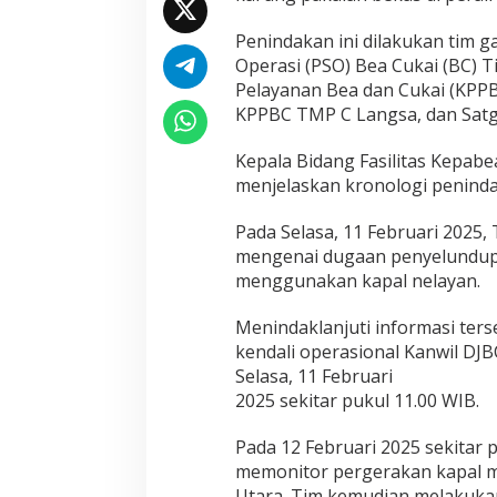
i
a
Penindakan ini dilakukan tim 
n
Operasi (PSO) Bea Cukai (BC) 
B
e
Pelayanan Bea dan Cukai (KPP
k
KPPBC TMP C Langsa, dan Satga
a
s
Kepala Bidang Fasilitas Kepabe
d
menjelaskan kronologi penind
i
J
a
Pada Selasa, 11 Februari 2025,
m
mengenai dugaan penyelundupa
b
menggunakan kapal nelayan.
o
A
Menindaklanjuti informasi ters
y
e
kendali operasional Kanwil DJB
Selasa, 11 Februari
2025 sekitar pukul 11.00 WIB.
Pada 12 Februari 2025 sekitar 
memonitor pergerakan kapal me
Utara. Tim kemudian melakuka