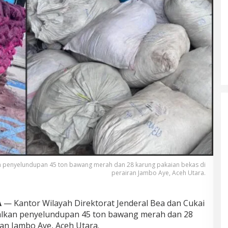
n penyelundupan 45 ton bawang merah dan 28 karung pakaian bekas di
perairan Jambo Aye, Aceh Utara.
A
— Kantor Wilayah Direktorat Jenderal Bea dan Cukai
alkan penyelundupan 45 ton bawang merah dan 28
an Jambo Aye, Aceh Utara.