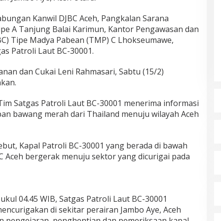
gabungan Kanwil DJBC Aceh, Pangkalan Sarana
Tipe A Tanjung Balai Karimun, Kantor Pengawasan dan
BC) Tipe Madya Pabean (TMP) C Lhokseumawe,
s Patroli Laut BC-30001.
anan dan Cukai Leni Rahmasari, Sabtu (15/2)
akan.
 Tim Satgas Patroli Laut BC-30001 menerima informasi
n bawang merah dari Thailand menuju wilayah Aceh
ebut, Kapal Patroli BC-30001 yang berada di bawah
C Aceh bergerak menuju sektor yang dicurigai pada
pukul 04.45 WIB, Satgas Patroli Laut BC-30001
ncurigakan di sekitar perairan Jambo Aye, Aceh
n pengejaran, penghentian dan pemeriksaan kapal