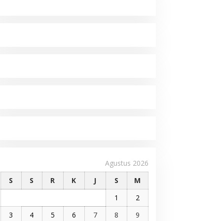
Agustus 2026
S
S
R
K
J
S
M
1
2
3
4
5
6
7
8
9