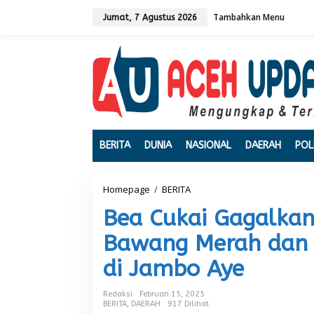
L
Tambahkan Menu
e
Jumat, 7 Agustus 2026
w
a
t
i
k
e
k
o
n
t
BERITA
DUNIA
NASIONAL
DAERAH
POL
e
n
Homepage
/
BERITA
B
e
Bea Cukai Gagalka
a
C
Bawang Merah dan 
u
k
di Jambo Aye
a
i
G
Redaksi
Februari 15, 2025
a
BERITA
,
DAERAH
917 Dilihat