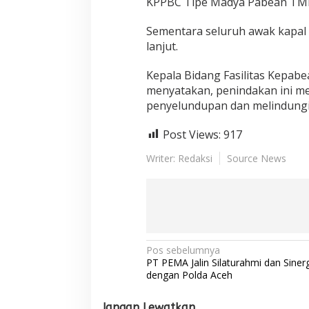
KPPBC Tipe Madya Pabean TMP
Sementara seluruh awak kapal 
lanjut.
Kepala Bidang Fasilitas Kepab
menyatakan, penindakan ini 
penyelundupan dan melindungi 
Post Views:
917
Writer: Redaksi
Source News
N
Pos sebelumnya
PT PEMA Jalin Silaturahmi dan Sinerg
a
dengan Polda Aceh
v
Jangan Lewatkan