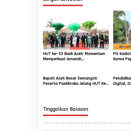
i
g
a
s
i
p
o
HUT ke-53 Bank Aceh: Momentum
Plt Kadis
s
Memperkuat Amanah,
Kurnia Pa
Menumbuhkan Keberkahan Bagi
Pemuliha
Aceh
Pascaben
Bupati Aceh Besar Semangati
Pendidika
Peserta Paskibraka Jelang HUT Ke-
Digital, 
81 RI
3D Printi
SMK
Tinggalkan Balasan
Alamat email Anda tidak akan dipublikasikan.
Ruas ya