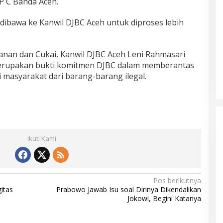
 C Banda Aceh.
dibawa ke Kanwil DJBC Aceh untuk diproses lebih
eanan dan Cukai, Kanwil DJBC Aceh Leni Rahmasari
merupakan bukti komitmen DJBC dalam memberantas
masyarakat dari barang-barang ilegal.
Mualem tunjuk Wan Malaya jadi Pj
Ketua Partai Aceh Nagan Raya
Di BERITA, POLITIK
|
Juli 30, 2026
Ikuti Kami
Pos berikutnya
itas
Prabowo Jawab Isu soal Dirinya Dikendalikan
Jokowi, Begini Katanya