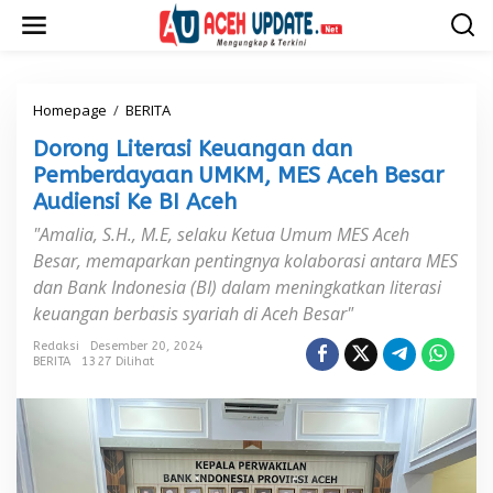
L
e
w
a
t
i
Homepage
/
BERITA
D
k
o
Dorong Literasi Keuangan dan
e
r
k
o
Pemberdayaan UMKM, MES Aceh Besar
o
n
Audiensi Ke BI Aceh
n
g
t
L
"Amalia, S.H., M.E, selaku Ketua Umum MES Aceh
e
i
Besar, memaparkan pentingnya kolaborasi antara MES
n
t
dan Bank Indonesia (BI) dalam meningkatkan literasi
e
r
keuangan berbasis syariah di Aceh Besar"
a
s
Redaksi
Desember 20, 2024
BERITA
1327 Dilihat
i
K
e
u
a
n
g