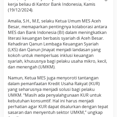
kerja beliau di Kantor Bank Indonesia, Kamis
A
c
(19/12/2024).
e
h
Amalia, S.H., M.E, selaku Ketua Umum MES Aceh
B
Besar, memaparkan pentingnya kolaborasi antara
e
MES dan Bank Indonesia (BI) dalam meningkatkan
s
a
literasi keuangan berbasis syariah di Aceh Besar.
r
Kehadiran Qanun Lembaga Keuangan Syariah
A
(LKS) dan Qanun Jinayat menjadi landasan yang
u
kokoh untuk memperluas inklusi keuangan
d
i
syariah, khususnya bagi pelaku usaha mikro, kecil,
e
dan menengah (UMKM).
n
s
Namun, Ketua MES juga menyoroti tantangan
i
dalam pemanfaatan Kredit Usaha Rakyat (KUR)
K
e
yang seharusnya menjadi solusi bagi pelaku
B
UMKM. “Masih ada penyalahgunaan KUR untuk
I
kebutuhan konsumtif. Hal ini harus menjadi
A
perhatian agar KUR dapat disalurkan dengan tepat
c
sasaran dan menyentuh sektor UMKM,” ungkap
e
h