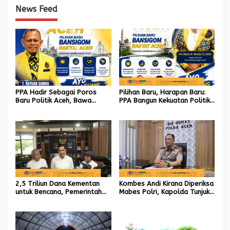
News Feed
PPA Hadir Sebagai Poros
Pilihan Baru, Harapan Baru:
Baru Politik Aceh, Bawa
PPA Bangun Kekuatan Politik
Jaringan Nasional hingga
hingga Akar Rumput Aceh
Internasional untuk Kemajuan
Daerah
2,5 Triliun Dana Kementan
Kombes Andi Kirana Diperiksa
untuk Bencana, Pemerintah
Mabes Polri, Kapolda Tunjuk
Aceh kelola 9,7 Miliar Rupiah
Kabid TIK sebagai Pelaksana
Tugas Kapolresta Banda
Aceh