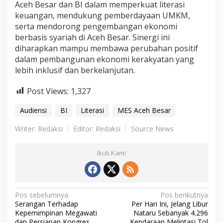
Aceh Besar dan BI dalam memperkuat literasi
keuangan, mendukung pemberdayaan UMKM,
serta mendorong pengembangan ekonomi
berbasis syariah di Aceh Besar. Sinergi ini
diharapkan mampu membawa perubahan positif
dalam pembangunan ekonomi kerakyatan yang
lebih inklusif dan berkelanjutan.
Post Views:
1,327
Audiensi
BI
Literasi
MES Aceh Besar
Writer: Redaksi
Editor: Redaksi
Source News
Ikuti Kami
N
Pos sebelumnya
Pos berikutnya
Serangan Terhadap
Per Hari Ini, Jelang Libur
a
Kepemimpinan Megawati
Nataru Sebanyak 4.296
dan Persiapan Kongres
Kendaraan Melintasi Tol