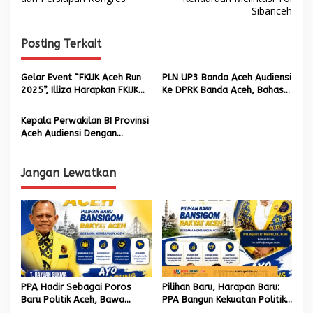
v
Sibanceh
i
g
Posting Terkait
a
s
Gelar Event “FKIJK Aceh Run
PLN UP3 Banda Aceh Audiensi
2025”, Illiza Harapkan FKIJK
Ke DPRK Banda Aceh, Bahas
i
Bantu Banda Aceh
Kesiapan Pasokan Listrik
p
Selama Ramadhan
Kepala Perwakilan BI Provinsi
Aceh Audiensi Dengan
o
Kapolda Aceh, Perkuat
s
Kerjasama
Jangan Lewatkan
PPA Hadir Sebagai Poros
Pilihan Baru, Harapan Baru:
Baru Politik Aceh, Bawa
PPA Bangun Kekuatan Politik
Jaringan Nasional hingga
hingga Akar Rumput Aceh