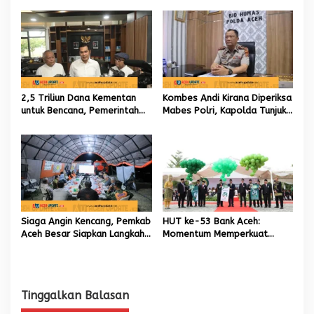
Internasional untuk Kemajuan
Daerah
2,5 Triliun Dana Kementan
Kombes Andi Kirana Diperiksa
untuk Bencana, Pemerintah
Mabes Polri, Kapolda Tunjuk
Aceh kelola 9,7 Miliar Rupiah
Kabid TIK sebagai Pelaksana
Tugas Kapolresta Banda
Aceh
Siaga Angin Kencang, Pemkab
HUT ke-53 Bank Aceh:
Aceh Besar Siapkan Langkah
Momentum Memperkuat
Penanganan
Amanah, Menumbuhkan
Keberkahan Bagi Aceh
Tinggalkan Balasan