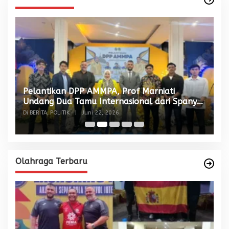
Pelantikan DPP AMMPA, Prof Marniati
W
Undang Dua Tamu Internasional dari Spanyol
S
dan Malaysia
Di BERITA, POLITIK
|
Juni 22, 2026
Di
Olahraga Terbaru